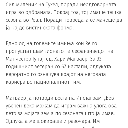
бил миленик на Тухел, поради неодговорната
игра во одбраната. Покрај тоа, тој имаше тешка
сезона во Реал. Поради повредата се мачеше да
ја најде вистинската форма.
Едно од најголемите имиња кои ќе го
пропуштат шампионатот е дефанзивецот на
Манчестер Јунајтед, Хари Магваер. За 33-
годишниот ветеран со 67 настапи, одлуката
веројатно го означува крајот на неговата
кариера во националниот тим.
Магваер ја потврди веста на Инстаграм: „Бев
уверен дека можам да играм важна улога ова
лето за мојата земја по сезоната што ја имав.
Одлуката ме шокираше и разочара. Им