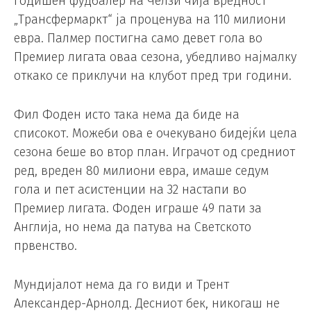
годишен фудбалер на Челзи чија вредност
„Трансфермаркт“ ја проценува на 110 милиони
евра. Палмер постигна само девет гола во
Премиер лигата оваа сезона, убедливо најмалку
откако се приклучи на клубот пред три години.
Фил Фоден исто така нема да биде на
списокот. Можеби ова е очекувано бидејќи цела
сезона беше во втор план. Играчот од средниот
ред, вреден 80 милиони евра, имаше седум
гола и пет асистенции на 32 настапи во
Премиер лигата. Фоден играше 49 пати за
Англија, но нема да патува на Светското
првенство.
Мундијалот нема да го види и Трент
Александер-Арнолд. Десниот бек, никогаш не