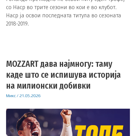
со Наср во трите сезони во кои е во клубот.
Наср ја освои последната титула во сезоната
2018-2019.
MOZZART дава најмногу: таму
каде што се испишува историја
на милионски добивки
Микс
/
21.05.2026