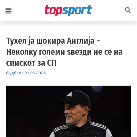
Тухел ја шокира Англија –
Неколку големи ѕвезди не се на
спискот за СП
Фудбал
/
21.05.2026