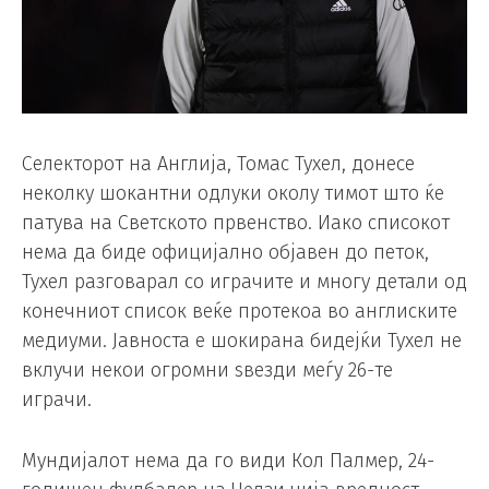
Селекторот на Англија, Томас Тухел, донесе
неколку шокантни одлуки околу тимот што ќе
патува на Светското првенство. Иако списокот
нема да биде официјално објавен до петок,
Тухел разговарал со играчите и многу детали од
конечниот список веќе протекоа во англиските
медиуми. Јавноста е шокирана бидејќи Тухел не
вклучи некои огромни ѕвезди меѓу 26-те
играчи.
Мундијалот нема да го види Кол Палмер, 24-