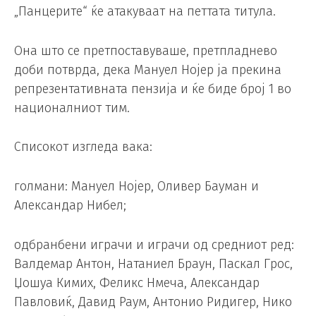
„Панцерите“ ќе атакуваат на петтата титула.
Она што се претпоставуваше, претпладнево
доби потврда, дека Мануел Нојер ја прекина
репрезентативната пензија и ќе биде број 1 во
националниот тим.
Списокот изгледа вака:
голмани: Мануел Нојер, Оливер Бауман и
Александар Нибел;
одбранбени играчи и играчи од средниот ред:
Валдемар Антон, Натаниел Браун, Паскал Грос,
Џошуа Кимих, Феликс Нмеча, Александар
Павловиќ, Давид Раум, Антонио Ридигер, Нико