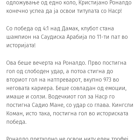
одложување од едно коло, Кристијано Роналдо
конечно успеа да ја освои титулата со Наср!
Со победа од 4:1 над Дамак, клубот стана
шампион на Саудиска Арабија по 11-ти пат во
историјата!
Ова беше вечерта на Роналдо. Прво постигна
гол од слободен удар, а потоа стигна до
вториот гол на натпреварот, вкупно 973 во
неговата кариера. Беше совладан од емоции,
имаше и солзи. Водечкиот гол за Наср го
постигна Садио Мане, со удар со глава. Кингсли
Коман, исто така, постигна гол во историската
победа.
Роналдо претходно не освои ниту еден трофеј