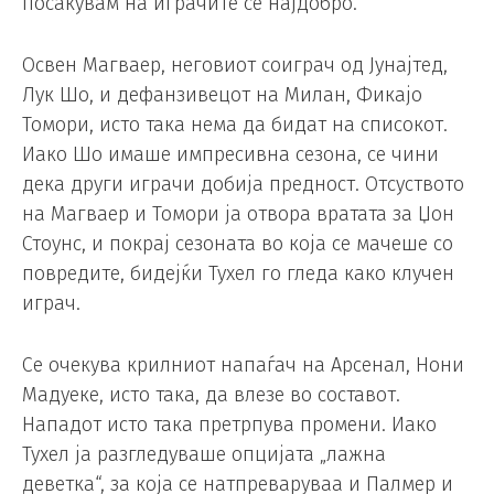
посакувам на играчите се најдобро.“
Освен Магваер, неговиот соиграч од Јунајтед,
Лук Шо, и дефанзивецот на Милан, Фикајо
Томори, исто така нема да бидат на списокот.
Иако Шо имаше импресивна сезона, се чини
дека други играчи добија предност. Отсуството
на Магваер и Томори ја отвора вратата за Џон
Стоунс, и покрај сезоната во која се мачеше со
повредите, бидејќи Тухел го гледа како клучен
играч.
Се очекува крилниот напаѓач на Арсенал, Нони
Мадуеке, исто така, да влезе во составот.
Нападот исто така претрпува промени. Иако
Тухел ја разгледуваше опцијата „лажна
деветка“, за која се натпреваруваа и Палмер и