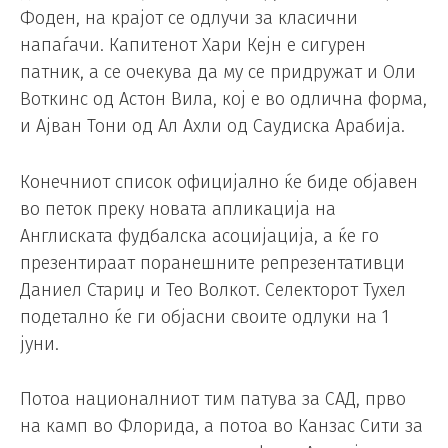
Фоден, на крајот се одлучи за класични
напаѓачи. Капитенот Хари Кејн е сигурен
патник, а се очекува да му се придружат и Оли
Воткинс од Астон Вила, кој е во одлична форма,
и Ајван Тони од Ал Ахли од Саудиска Арабија.
Конечниот список официјално ќе биде објавен
во петок преку новата апликација на
Англиската фудбалска асоцијација, а ќе го
презентираат поранешните репрезентативци
Даниел Стариџ и Тео Волкот. Селекторот Тухел
подетално ќе ги објасни своите одлуки на 1
јуни.
Потоа националниот тим патува за САД, прво
на камп во Флорида, а потоа во Канзас Сити за