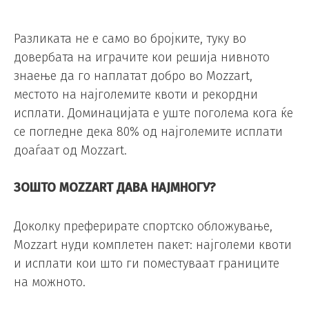
Разликата не е само во бројките, туку во
довербата на играчите кои решија нивното
знаење да го наплатат добро во Mozzart,
местото на најголемите квоти и рекордни
исплати. Доминацијата е уште поголема кога ќе
се погледне дека 80% од најголемите исплати
доаѓаат од Mozzart.
ЗОШТО MOZZART ДАВА НАЈМНОГУ?
Доколку преферирате спортско обложување,
Mozzart нуди комплетен пакет: најголеми квоти
и исплати кои што ги поместуваат границите
на можното.