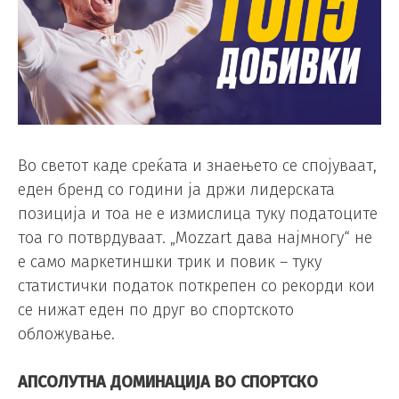
Во светот каде среќата и знаењето се спојуваат,
еден бренд со години ја држи лидерската
позиција и тоа не е измислица туку податоците
тоа го потврдуваат. „Mozzart дава најмногу“ не
е само маркетиншки трик и повик – туку
статистички податок поткрепен со рекорди кои
се нижат еден по друг во спортското
обложување.
АПСОЛУТНА ДОМИНАЦИЈА ВО СПОРТСКО