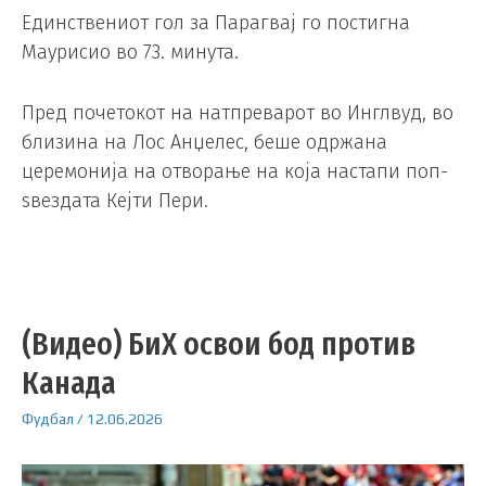
Единствениот гол за Парагвај го постигна
Маурисио во 73. минута.
Пред почетокот на натпреварот во Инглвуд, во
близина на Лос Анџелес, беше одржана
церемонија на отворање на која настапи поп-
ѕвездата Кејти Пери.
(Видео) БиХ освои бод против
Канада
Фудбал
/
12.06.2026