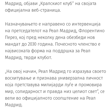
Мадрид, објави „Кралскиот клуб“ на својата
официјална веб-страница.
Назначувањето е направено со интервенција
на претседателот на Реал Мадрид, Флорентино
Перез, кој пред неколку дена обезбеди нов
мандат до 2030 година. Почесното членство е
највисоката форма на поддршка за Реал
Мадрид, тврди клубот.
„На овој начин, Реал Мадрид го изразува своето
восхитување и признава универзална личност
која претставува милијарди луѓе и промовира
мир, солидарност и правда низ целиот свет“, се
вели во официјалното соопштение на Реал
Мадрид.