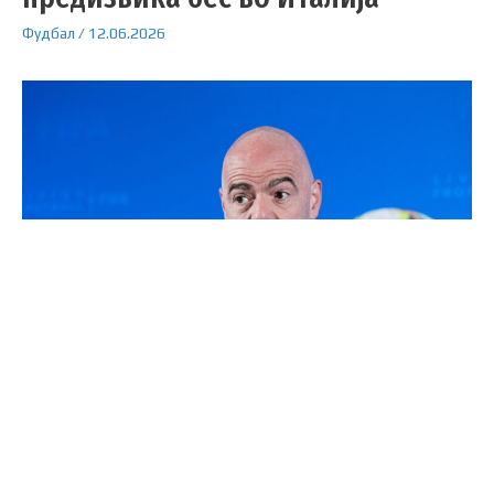
Фудбал
/
12.06.2026
Претседателот на ФИФА, Џани Инфантино,
повторно се најде на мета на јавни критики,
овој пат во Италија.