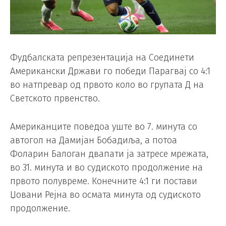
Фудбалската репрезентација на Соединети
Американски Држави го победи Парагвај со 4:1
во натпревар од првото коло во групата Д на
Светското првенство.
Американците поведоа уште во 7. минута со
автогол на Дамијан Бобадиља, а потоа
Фоларин Балоган двапати ја затресе мрежата,
во 31. минута и во судиското продолжение на
првото полувреме. Конечните 4:1 ги постави
Џовани Рејна во осмата минута од судиското
продолжение.