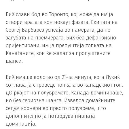
БиХ слави бод во Торонто, кој може да им ја
отвори вратата кон нокаут фазата. Екипата на
Сергеј Барбарез успеаја во намерата, да не
загубата на премиерата. БиХ беа дефанзивно
оријентирани, им ја препуштија топката на
Канаѓаните, кои ќе жалат за пропуштените
шанси.
БиХ имаше водство од 21-та минута, кога Лукиќ
со глава ја спроведе топката во канадскиот гол.
ДО ркајот на полувремето, Канада доминираше,
но без сериозна шанса. Изведоа домаќините
седум корнери во првото полувреме, што
дополнително ја потврдува нивната
доминација.