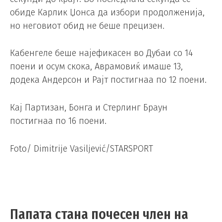
обиде Карлик Џонса да избори продолженија,
но неговиот обид не беше прецизен.
Кабенгеле беше најефикасен во Дубаи со 14
поени и осум скока, Аврамовиќ имаше 13,
додека Андерсон и Рајт постигнаа по 12 поени.
Кај Партизан, Бонга и Стерлинг Браун
постигнаа по 16 поени.
Foto/ Dimitrije Vasiljević/STARSPORT
Папата стана почесен член на