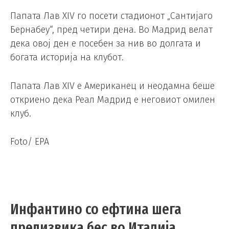
Папата Лав XIV го посети стадионот „Сантијаго
Бернабеу“, пред четири дена. Во Мадрид велат
дека овој ден е посебен за нив во долгата и
богата историја на клубот.
Папата Лав XIV е Американец и неодамна беше
откриено дека Реал Мадрид е неговиот омилен
клуб.
Foto/ EPA
Инфантино со ефтина шега
предизвика бес во Италија