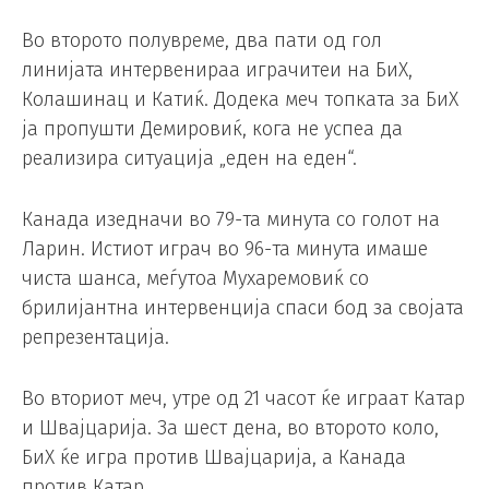
Во второто полувреме, два пати од гол
линијата интервенираа играчитеи на БиХ,
Колашинац и Катиќ. Додека меч топката за БиХ
ја пропушти Демировиќ, кога не успеа да
реализира ситуација „еден на еден“.
Канада изедначи во 79-та минута со голот на
Ларин. Истиот играч во 96-та минута имаше
чиста шанса, меѓутоа Мухаремовиќ со
брилијантна интервенција спаси бод за својата
репрезентација.
Во вториот меч, утре од 21 часот ќе играат Катар
и Швајцарија. За шест дена, во второто коло,
БиХ ќе игра против Швајцарија, а Канада
против Катар.