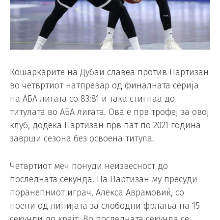
Кошаркарите на Дубаи славеа против Партизан
во четвртиот натпревар од финалната серија
на АБА лигата со 83:81 и така стигнаа до
титулата во АБА лигата. Oва е прв трофеј за овој
клуб, додека Партизан прв пат по 2021 година
заврши сезона без освоена титула.
Четвртиот меч понуди неизвесност до
последната секунда. На Партизан му пресуди
поранепниот играч, Алекса Аврамовиќ, со
поени од линијата за слободни фрлања на 15
секунди до крајт. Во последната секунда се