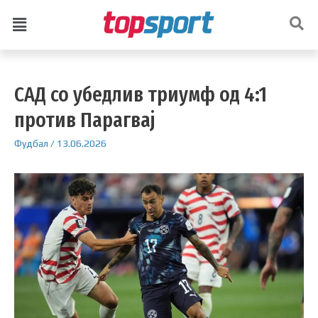
САД со убедлив триумф од 4:1
против Парагвај
Фудбал
/
13.06.2026