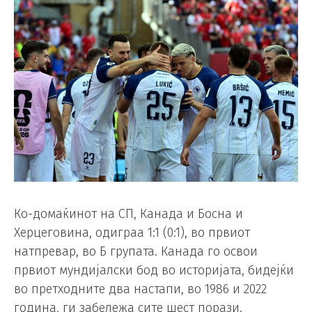
Ко-домаќинот на СП, Канада и Босна и
Херцеговина, одиграа 1:1 (0:1), во првиот
натпревар, во Б групата. Канада го освои
првиот мундијалски бод во историјата, бидејќи
во претходните два настапи, во 1986 и 2022
година, ги забележа сите шест порази.