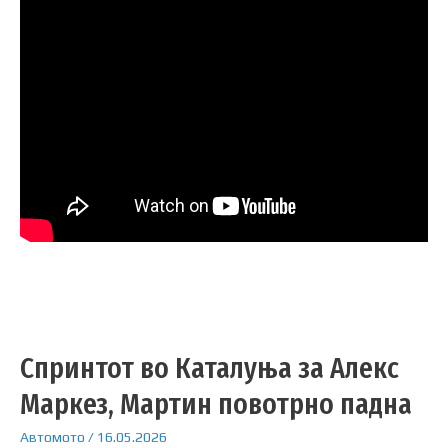
Спринтот во Каталуња за Алекс
Маркез, Мартин повотрно падна
Автомото
/
16.05.2026