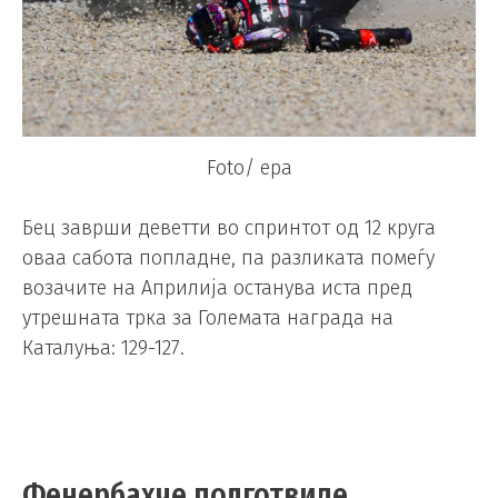
Foto/ epa
Бец заврши деветти во спринтот од 12 круга
оваа сабота попладне, па разликата помеѓу
возачите на Априлија останува иста пред
утрешната трка за Големата награда на
Каталуња: 129-127.
Фенербахче подготвиле