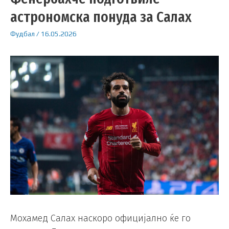
астрономска понуда за Салах
Фудбал
/
16.05.2026
Мохамед Салах наскоро официјално ќе го