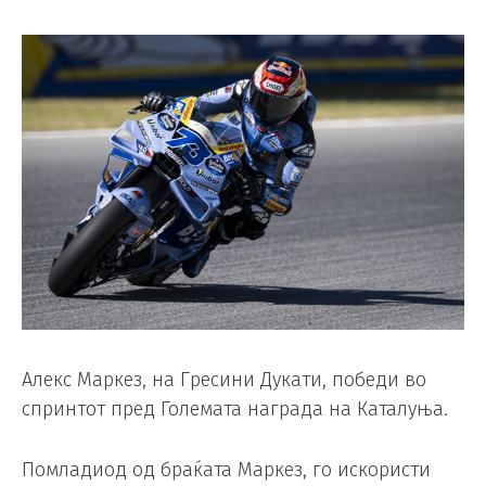
Алекс Маркез, на Гресини Дукати, победи во
спринтот пред Големата награда на Каталуња.
Помладиод од браќата Маркез, го искористи