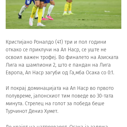
Кристијано Роналдо (41) три и пол години
откако се приклучи на Ал Наср, се уште не
освоил важен трофеј. Во финалето на Азиската
Лига на шампиони 2, што е пандан на Лига
Европа, Ал Наср загуби од Га,мба Осака со 0:1.
И покрај доминацијата на Ал Наср во првото
полувреме, јапонскиот тим поведе во 30-тата
минута. Стрелец на голот за победа беше
Турчинот Дениз Хумет.