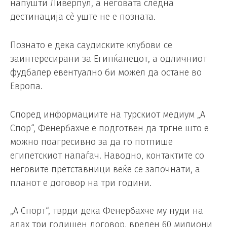
напушти Ливерпул, а неговата следна
дестинација сè уште не е позната.
Познато е дека саудиските клубови се
заинтересирани за Египќанецот, а одличниот
фудбалер евентуално би можел да остане во
Европа.
Според информациите на турскиот медиум „А
Спор“, Фенербахче е подготвен да тргне што е
можно поагресивно за да го потпише
египетскиот напаѓач. Наводно, контактите со
неговите претставници веќе се започнати, а
планот е договор на три години.
„А Спорт“, тврди дека Фенербахче му нуди на
алах три годишен договор, вреден 60 милиони