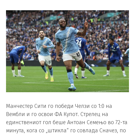
Манчестер Сити го победи Челзи со 1:0 на
Вембли и го освои ФА Купот. Стрелец на
единствениот гол беше Антоан Семењо во 72-та
минута, кога со „штикла“ го совлада Сначез, по