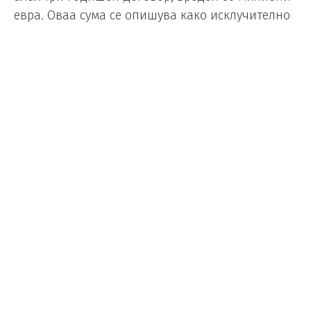
евра. Оваа сума се опишува како исклучително
силна и тешка за отфрлање.
Се очекува преговорите да продолжат во
наредниот период, а Фенербахче сака по секоја
цена да ја прекине доминацијата на
Галатасарај.
Foto/ Depositphotos
Левандовски потврди дека ја
напушта Барселона
Фудбал
/
16.05.2026