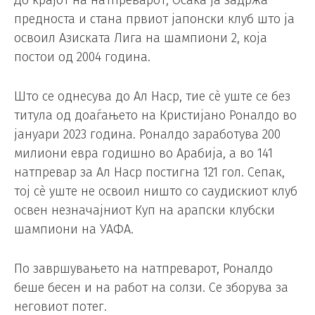
До крајот на натпреварот, Осака ја задржа
предноста и стана првиот јапонски клуб што ја
освоил Азиската Лига на шампиони 2, која
постои од 2004 година.
Што се однесува до Ал Наср, тие сè уште се без
титула од доаѓањето на Кристијано Роналдо во
јануари 2023 година. Роналдо заработува 200
милиони евра годишно во Арабија, а во 141
натпревар за Ал Наср постигна 121 гол. Сепак,
тој сè уште не освоил ништо со саудискиот клуб
освен незначајниот Куп на арапски клубски
шампиони на УАФА.
По завршувањето на натпреварот, Роналдо
беше бесен и на работ на солзи. Се зборува за
неговиот потег.