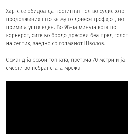
Хартс се обидоа да постигнат гол во судиското
продолжение што ќе му го донесе трофејот, но
примија уште еден. Во 98-та минута кога по
корнерот, сите во бордо дресови беа пред голот
на селтик, заедно со голманот Шволов.
Османд ја освои топката, претрча 70 метри и ја
смести во небранетата мрежа.