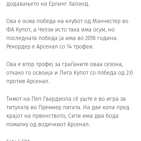
додавањето на Ерлинг Халанд.
Ова е осма победа на клубот од Манчестер во
ФА Купот, а Челзи исто така има осум, но
последната победа ја има во 2018 година.
Рекордер е Арсенал со 14 трофеи.
Ова е втор трофеј за граѓаните оваа сезона,
откако го освоија и Лига Купот со победа од 2:0
против Арсенал.
Тимот на Пеп Гвардиола сè уште е во игра за
титулата во Премиер лигата. На две кола пред
крајот на првенството, Сити има два бода
помалку од водечкиот Арсенал.