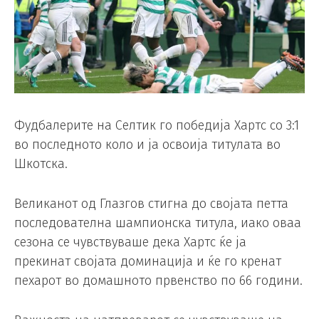
Фудбалерите на Селтик го победија Хартс со 3:1
во последното коло и ја освоија титулата во
Шкотска.
Великанот од Глазгов стигна до својата петта
последователна шампионска титула, иако оваа
сезона се чувствуваше дека Хартс ќе ја
прекинат својата доминација и ќе го кренат
пехарот во домашното првенство по 66 години.