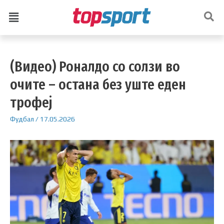
(Видео) Роналдо со солзи во
очите – остана без уште еден
трофеј
Фудбал
/
17.05.2026