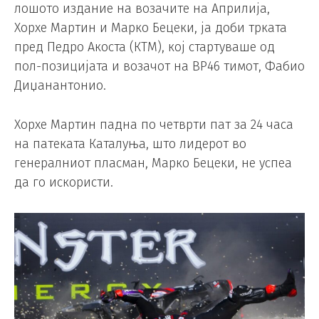
лошото издание на возачите на Априлија,
Хорхе Мартин и Марко Бецеки, ја доби трката
пред Педро Акоста (КТМ), кој стартуваше од
пол-позицијата и возачот на ВР46 тимот, Фабио
Диџанантонио.
Хорхе Мартин падна по четврти пат за 24 часа
на патеката Каталуња, што лидерот во
генералниот пласман, Марко Бецеки, не успеа
да го искористи.