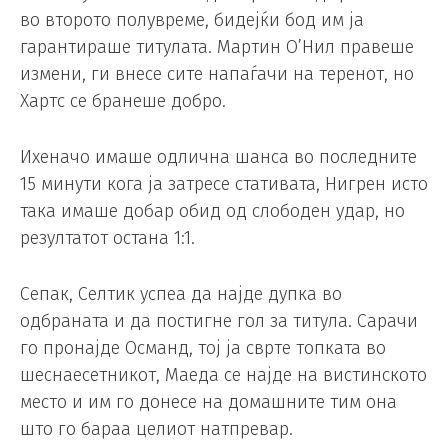
во второто полувреме, бидејќи бод им ја
гарантираше титулата. Мартин О’Нил правеше
измени, ги внесе сите напаѓачи на теренот, но
Хартс се бранеше добро.
Ихеначо имаше одлична шанса во последните
15 минути кога ја затресе стативата, Нигрен исто
така имаше добар обид од слободен удар, но
резултатот остана 1:1.
Сепак, Селтик успеа да најде дупка во
одбраната и да постигне гол за титула. Сарачи
го пронајде Османд, тој ја сврте топката во
шеснаесетникот, Маеда се најде на вистинското
место и им го донесе на домашните тим она
што го бараа целиот натпревар.