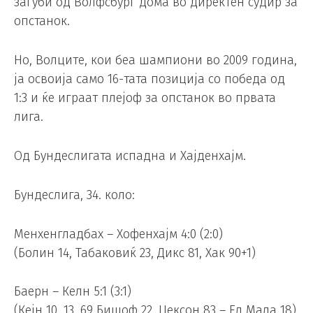
загуби од Волфсбург дома во директен судир за
опстанок.
Но, Волците, кои беа шампиони во 2009 година,
ја освоија само 16-тата позиција со победа од
1:3 и ќе играат плејоф за опстанок во првата
лига.
Од Бундеслигата испадна и Хајденхајм.
Бундеслига, 34. коло:
Менхенгладбах – Хофенхајм 4:0 (2:0)
(Болин 14, Табаковиќ 23, Дикс 81, Хак 90+1)
Баерн – Келн 5:1 (3:1)
(Кејн 10, 13, 69 Бишоф 22, Џексон 83 – Ел Мала 18)