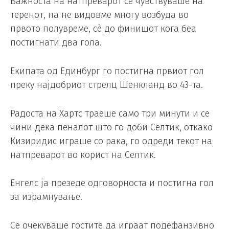
Важноста на натпреварот се чувствуваше на
теренот, па не видовме многу возбуда во
првото полувреме, сè до финишот кога беа
постигнати два гола.
Екипата од Единбург го постигна првиот гол
преку најдобриот стрелц Шенкланд во 43-та.
Радоста на Хартс траеше само три минути и се
чини дека пеналот што го доби Селтик, откако
Кизиридис играше со рака, го одреди текот на
натпреварот во корист на Селтик.
Енгелс ја презеде одговорноста и постигна гол
за израмнување.
Се очекуваше гостите да играат подефанзивно