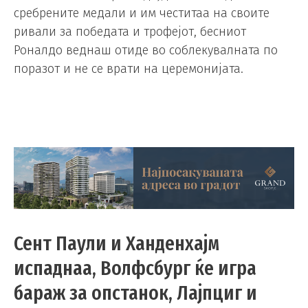
сребрените медали и им честитаа на своите
ривали за победата и трофејот, бесниот
Роналдо веднаш отиде во соблекувалната по
поразот и не се врати на церемонијата.
Сент Паули и Ханденхајм
испаднаа, Волфсбург ќе игра
бараж за опстанок, Лајпциг и