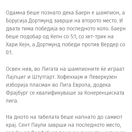
Одамна беше познато дека Баерн е шампион, а
Борусија Дортмунд заврши на второто место. И
двата тима победија во последното коло. Баерн
беше подобар од Келн со 5:1, со хет-трик на
Хари Кејн, а Дортмунд победи против Вердер со
0:1.
Освен нив, во Лигата на шампионите ќе играат
Лајпциг и Штутгарт. Хофенхајм и Леверкузен
изборија пласман во Лига Европа, додека
Фрајбург се квалификуваше за Конеренциската
лига.
На дното на табелата беше напнато до самиот
крај. Сент Паули заврши на последното место,