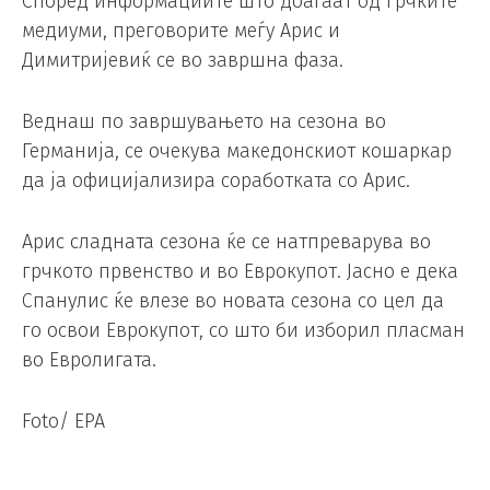
Според информациите што доаѓаат од грчките
медиуми, преговорите меѓу Арис и
Димитријевиќ се во завршна фаза.
Веднаш по завршувањето на сезона во
Германија, се очекува македонскиот кошаркар
да ја официјализира соработката со Арис.
Арис сладната сезона ќе се натпреварува во
грчкото првенство и во Еврокупот. Јасно е дека
Спанулис ќе влезе во новата сезона со цел да
го освои Еврокупот, со што би изборил пласман
во Евролигата.
Foto/ EPA