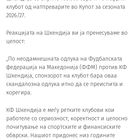
клубот од натпреварите во Купот за сезоната
2026/27.
Реакцијата на Шкендија ви ја пренесуваме во
целост:
„По неодамнешната одлука на Фудбалската
федерација на Македонија (ФФМ) против КФ
Шкендија, спонзорот на клубот бара оваа
скандалозна одлука итно да се преиспита и
корегира.
КФ Шкендија е меѓу ретките клубови кои
работеле со сериозност, коректност и целосно
почитување на спортските и финансиските
обврски. Нашиот придонес низ годините