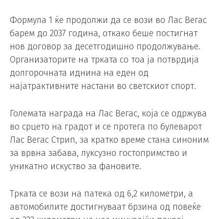
Формула 1 ќе продолжи да се вози во Лас Вегас
барем до 2037 година, откако беше постигнат
нов договор за десетгодишно продолжување.
Организаторите на трката со тоа ја потврдија
долгорочната иднина на еден од
најатрактивните настани во светскиот спорт.
Големата награда на Лас Вегас, која се одржува
во срцето на градот и се протега по булеварот
Лас Вегас Стрип, за кратко време стана синоним
за врвна забава, луксузно гостопримство и
уникатно искуство за фановите.
Трката се вози на патека од 6,2 километри, а
автомобилите достигнуваат брзина од повеќе