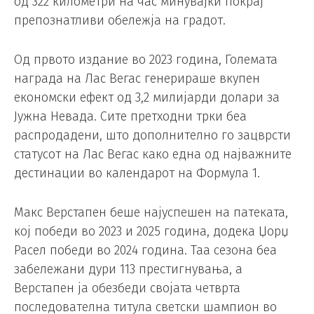
од 322 километри на час минувајќи покрај
препознатливи обележја на градот.
Од првото издание во 2023 година, Големата
награда на Лас Вегас генерираше вкупен
економски ефект од 3,2 милијарди долари за
Јужна Невада. Сите претходни трки беа
распродадени, што дополнително го зацврсти
статусот на Лас Вегас како една од најважните
дестинации во календарот на Формула 1.
Макс Верстапен беше најуспешен на патеката,
кој победи во 2023 и 2025 година, додека Џорџ
Расел победи во 2024 година. Таа сезона беа
забележани дури 113 престигнувања, а
Верстапен ја обезбеди својата четврта
последователна титула светски шампион во