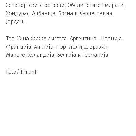
Зеленортските острови, Обединетите Емирати,
Хондурас, Албанија, Босна и Херцеговина,
Јордан…
Топ 10 на ФИФА листата: Аргентина, Шпанија
Франција, Англија, Португалија, Бразил,
Мароко, Холандија, Белгија и Германија.
Foto/ ffm.mk
Сити и Арсенал во трка за
потписот на Сандро Тонали
Фудбал
/
05.06.2026