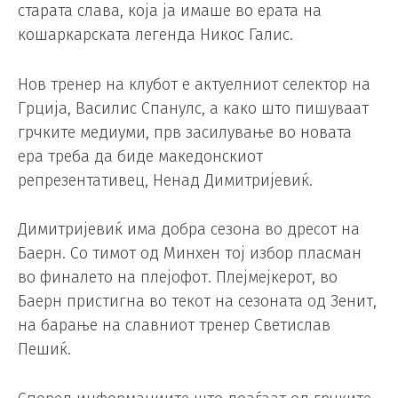
старата слава, која ја имаше во ерата на
кошаркарската легенда Никос Галис.
Нов тренер на клубот е актуелниот селектор на
Грција, Василис Спанулс, а како што пишуваат
грчките медиуми, прв засилување во новата
ера треба да биде македонскиот
репрезентативец, Ненад Димитријевиќ.
Димитријевиќ има добра сезона во дресот на
Баерн. Со тимот од Минхен тој избор пласман
во финалето на плејофот. Плејмејкерот, во
Баерн пристигна во текот на сезоната од Зенит,
на барање на славниот тренер Светислав
Пешиќ.