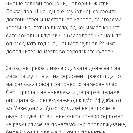
имаше големи трошоци, напори и жртви.
Покрај тоа, Шкендија е клубот кој, со своите
достоинствени настапи во Европа, го зголеми
коефициентот на лигата, од кој имаат корист
сите локални клубови и благодарение на што,
од следната година, нашиот фудбал ќе има
дополнително место во европските купови.
Затоа, неприфатливо е одлуките донесени на
маса да му штетат на сериозен проект и да го
наградуваат овој придонес со намерен удар.
Овој пристап нè наведува и да ја разгледаме
опцијата за повлекување од клубот/фудбалот
во Македонија. Доколку ФФМ не ја повлече
оваа одлука, тогаш ние како спонзор сериозно
ќе размислиме за понатамошно продолжување,
бидејќи оваа одлука ги крши правата и