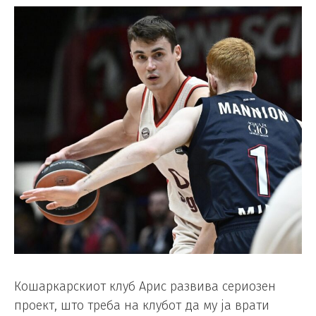
Кошаркарскиот клуб Арис развива сериозен
проект, што треба на клубот да му ја врати