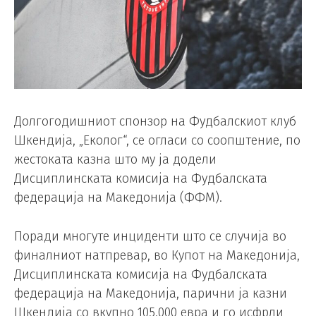
Долгогодишниот спонзор на Фудбалскиот клуб
Шкендија, „Еколог“, се огласи со соопштение, по
жестоката казна што му ја додели
Дисциплинската комисија на Фудбалската
федерација на Македонија (ФФМ).
Поради многуте инциденти што се случија во
финалниот натпревар, во Купот на Македонија,
Дисциплинската комисија на Фудбалската
федерација на Македонија, парични ја казни
Шкендија со вкупно 105.000 евра и го исфрли