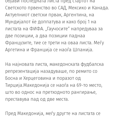
објави последната листа пред стартот на
Светското првенство во САД, Мексико и Канада.
Актуелниот светски првак, Аргентина, на
Мундијалот ќе доппатува и како број 1 на
листата на ФИФА. „Гаучосите“ напредуваа за
две позиции, а два позиции паднаа
Французите, тие се трети на оваа листа. Меѓу
Аргетина и Франција се наоѓа Шпанија.
На најновата листа, македонската фудбалска
репрезентација назадуваше, по ремито со
Босна и Херцеговина и поразот од
Тирција.Македонија се наоѓа на 69-то место,
што во однос на претходното рангирање,
преставува пад од две места.
Пред Македонија, меѓу другте на листата се