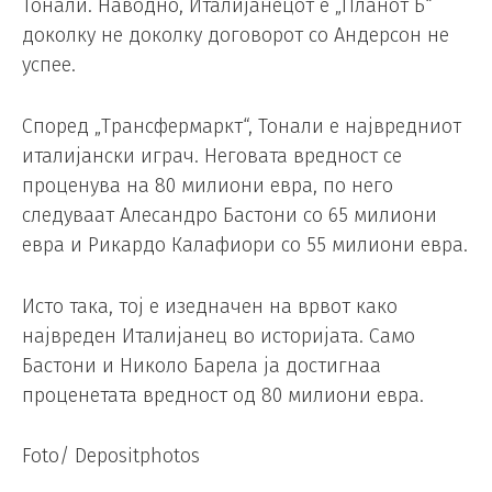
Тонали. Наводно, Италијанецот е „Планот Б“
доколку не доколку договорот со Андерсон не
успее.
Според „Трансфермаркт“, Тонали е највредниот
италијански играч. Неговата вредност се
проценува на 80 милиони евра, по него
следуваат Алесандро Бастони со 65 милиони
евра и Рикардо Калафиори со 55 милиони евра.
Исто така, тој е изедначен на врвот како
највреден Италијанец во историјата. Само
Бастони и Николо Барела ја достигнаа
проценетата вредност од 80 милиони евра.
Foto/ Depositphotos