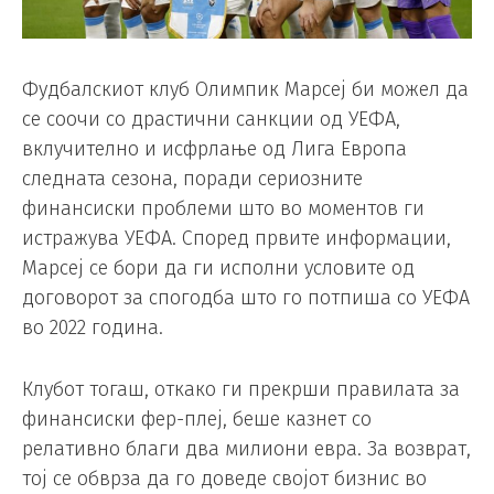
Фудбалскиот клуб Олимпик Марсеј би можел да
се соочи со драстични санкции од УЕФА,
вклучително и исфрлање од Лига Европа
следната сезона, поради сериозните
финансиски проблеми што во моментов ги
истражува УЕФА. Според првите информации,
Марсеј се бори да ги исполни условите од
договорот за спогодба што го потпиша со УЕФА
во 2022 година.
Клубот тогаш, откако ги прекрши правилата за
финансиски фер-плеј, беше казнет со
релативно благи два милиони евра. За возврат,
тој се обврза да го доведе својот бизнис во