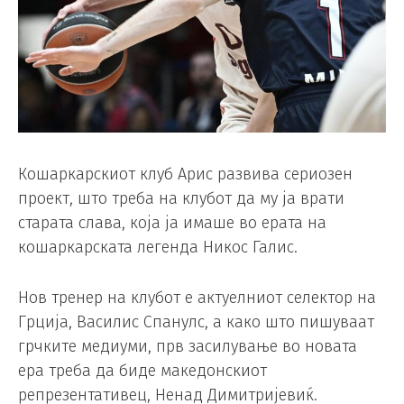
Кошаркарскиот клуб Арис развива сериозен
проект, што треба на клубот да му ја врати
старата слава, која ја имаше во ерата на
кошаркарската легенда Никос Галис.
Нов тренер на клубот е актуелниот селектор на
Грција, Василис Спанулс, а како што пишуваат
грчките медиуми, прв засилување во новата
ера треба да биде македонскиот
репрезентативец, Ненад Димитријевиќ.