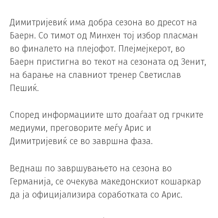
Димитријевиќ има добра сезона во дресот на
Баерн. Со тимот од Минхен тој избор пласман
во финалето на плејофот. Плејмејкерот, во
Баерн пристигна во текот на сезоната од Зенит,
на барање на славниот тренер Светислав
Пешиќ.
Според информациите што доаѓаат од грчките
медиуми, преговорите меѓу Арис и
Димитријевиќ се во завршна фаза.
Веднаш по завршувањето на сезона во
Германија, се очекува македонскиот кошаркар
да ја официјализира соработката со Арис.