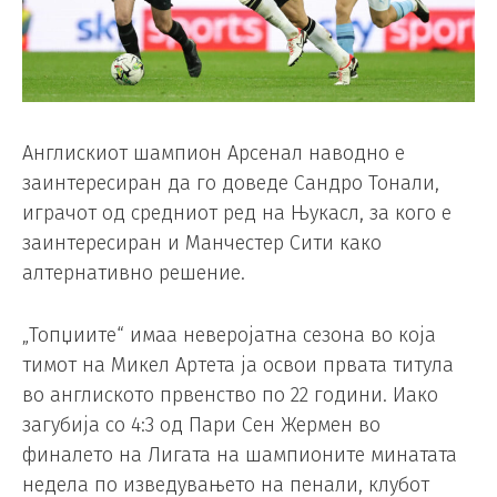
Англискиот шампион Арсенал наводно е
заинтересиран да го доведе Сандро Тонали,
играчот од средниот ред на Њукасл, за кого е
заинтересиран и Манчестер Сити како
алтернативно решение.
„Топџиите“ имаа неверојатна сезона во која
тимот на Микел Артета ја освои првата титула
во англиското првенство по 22 години. Иако
загубија со 4:3 од Пари Сен Жермен во
финалето на Лигата на шампионите минатата
недела по изведувањето на пенали, клубот