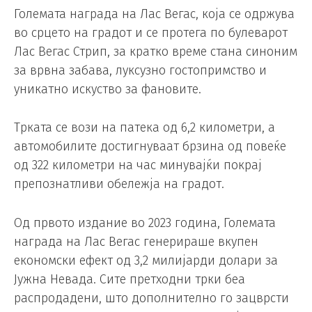
Големата награда на Лас Вегас, која се одржува
во срцето на градот и се протега по булеварот
Лас Вегас Стрип, за кратко време стана синоним
за врвна забава, луксузно гостопримство и
уникатно искуство за фановите.
Трката се вози на патека од 6,2 километри, а
автомобилите достигнуваат брзина од повеќе
од 322 километри на час минувајќи покрај
препознатливи обележја на градот.
Од првото издание во 2023 година, Големата
награда на Лас Вегас генерираше вкупен
економски ефект од 3,2 милијарди долари за
Јужна Невада. Сите претходни трки беа
распродадени, што дополнително го зацврсти