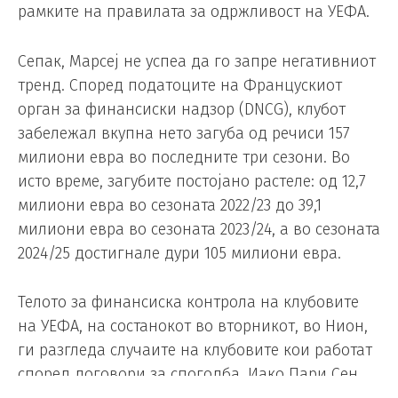
рамките на правилата за одржливост на УЕФА.
Сепак, Марсеј не успеа да го запре негативниот
тренд. Според податоците на Францускиот
орган за финансиски надзор (DNCG), клубот
забележал вкупна нето загуба од речиси 157
милиони евра во последните три сезони. Во
исто време, загубите постојано растеле: од 12,7
милиони евра во сезоната 2022/23 до 39,1
милиони евра во сезоната 2023/24, а во сезоната
2024/25 достигнале дури 105 милиони евра.
Телото за финансиска контрола на клубовите
на УЕФА, на состанокот во вторникот, во Нион,
ги разгледа случаите на клубовите кои работат
според договори за спогодба. Иако Пари Сен