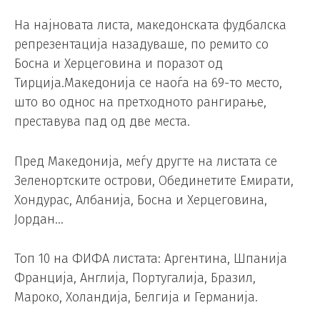
На најновата листа, македонската фудбалска
репрезентација назадуваше, по ремито со
Босна и Херцеговина и поразот од
Тирција.Македонија се наоѓа на 69-то место,
што во однос на претходното рангирање,
преставува пад од две места.
Пред Македонија, меѓу другте на листата се
Зеленортските острови, Обединетите Емирати,
Хондурас, Албанија, Босна и Херцеговина,
Јордан…
Топ 10 на ФИФА листата: Аргентина, Шпанија
Франција, Англија, Португалија, Бразил,
Мароко, Холандија, Белгија и Германија.