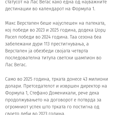
статусот на Лас Вегас како една од најважните
дестинации во календарот на Формула 1.
Макс Верстапен беше најуспешен на патеката,
кој победи во 2023 и 2025 година, додека Џорџ
Расел победи во 2024 година. Таа сезона беа
забележани дури 113 престигнувања, а
Верстапен ја обезбеди својата четврта
последователна титула светски шампион во
Лас Вегас.
Само во 2025 година, трката донесе 43 милиони
долари. Претседателот и извршен директор на
Формула 1, Стефано Доменикали, рече дека
продолжувањето на договорот е потврда за
огромниот успех што трката го постигна од
своето деби во 2023 година.