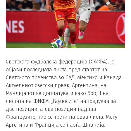
Светската фудбалска федерација (ФИФА), ја
објави последната листа пред стартот на
Светското првенство во САД, Мексико и Канада.
Актуелниот светски првак, Аргентина, на
Мундијалот ќе доппатува и како број 1 на
листата на ФИФА. „Гаучосите“ напредуваа за
две позиции, а два позиции паднаа
Французите, тие се трети на оваа листа. Меѓу
Аргетина и Франција се наоѓа Шпанија.