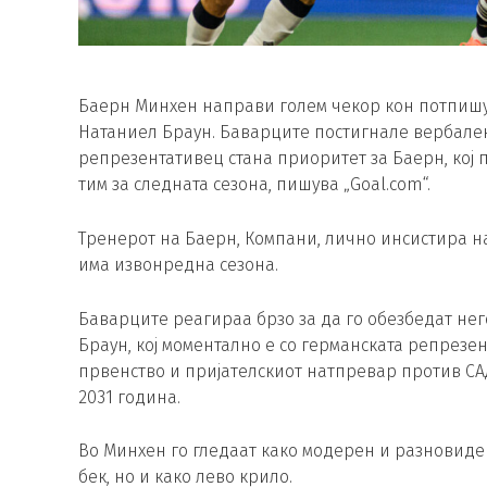
Баерн Минхен направи голем чекор кон потпишу
Натаниел Браун. Баварците постигнале вербале
репрезентативец стана приоритет за Баерн, кој 
тим за следната сезона, пишува „Goal.com“.
Тренерот на Баерн, Компани, лично инсистира на
има извонредна сезона.
Баварците реагираа брзо за да го обезбедат нег
Браун, кој моментално е со германската репрезен
првенство и пријателскиот натпревар против СА
2031 година.
Во Минхен го гледаат како модерен и разновиден
бек, но и како лево крило.