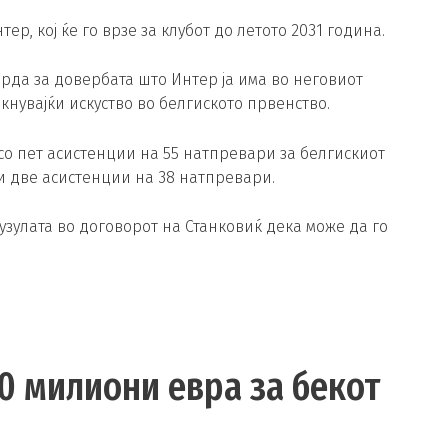
р, кој ќе го врзе за клубот до летото 2031 година.
рда за довербата што Интер ја има во неговиот
кнувајќи искуство во белгиското првенство.
 со пет асистенции на 55 натпревари за белгискиот
и две асистенции на 38 натпревари.
узулата во договорот на Станковиќ дека може да го
0 милиони евра за бекот