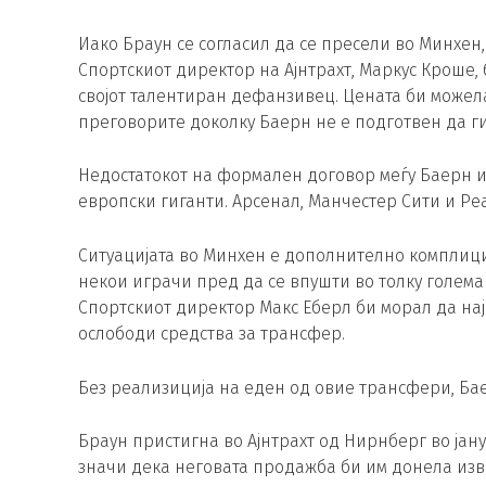
Иако Браун се согласил да се пресели во Минхен,
Спортскиот директор на Ајнтрахт, Маркус Кроше,
својот талентиран дефанзивец. Цената би можела
преговорите доколку Баерн не е подготвен да г
Недостатокот на формален договор меѓу Баерн и
европски гиганти. Арсенал, Манчестер Сити и Р
Ситуацијата во Минхен е дополнително комплиц
некои играчи пред да се впушти во толку голем
Спортскиот директор Макс Еберл би морал да нај
ослободи средства за трансфер.
Без реализиција на еден од овие трансфери, Ба
Браун пристигна во Ајнтрахт од Нирнберг во јан
значи дека неговата продажба би им донела из