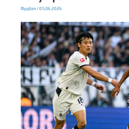
Фудбал
/
05.06.2026