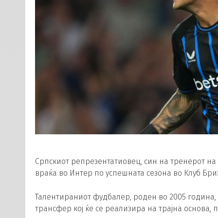
Српскиот репрезентатиовец, син на тренерот на 
враќа во Интер по успешната сезона во Клуб Бри
Талентираниот фудбалер, роден во 2005 година, 
трансфер кој ќе се реализира на трајна основа, 