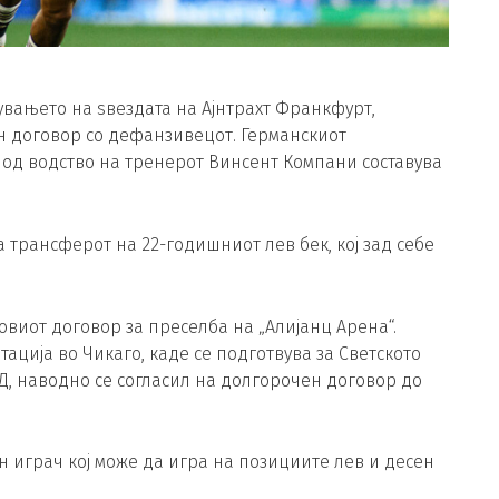
вањето на ѕвездата на Ајнтрахт Франкфурт,
н договор со дефанзивецот. Германскиот
под водство на тренерот Винсент Компани составува
 трансферот на 22-годишниот лев бек, кој зад себе
овиот договор за преселба на „Алијанц Арена“.
тација во Чикаго, каде се подготвува за Светското
Д, наводно се согласил на долгорочен договор до
 играч кој може да игра на позициите лев и десен