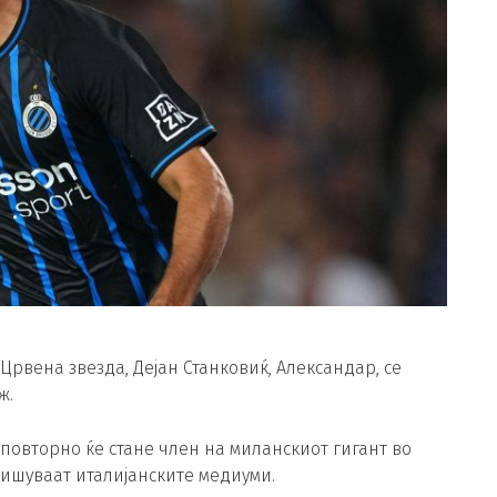
Црвена звезда, Дејан Станковиќ, Александар, се
ж.
повторно ќе стане член на миланскиот гигант во
пишуваат италијанските медиуми.