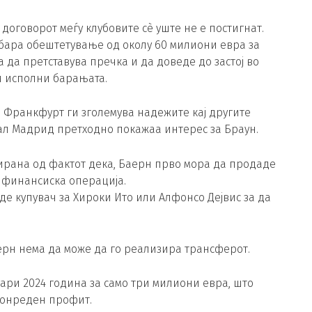
 договорот меѓу клубовите сè уште не е постигнат.
 бара обештетување од околу 60 милиони евра за
 да претставува пречка и да доведе до застој во
и исполни барањата.
 Франкфурт ги зголемува надежите кај другите
еал Мадрид претходно покажаа интерес за Браун.
ирана од фактот дека, Баерн прво мора да продаде
а финансиска операција.
де купувач за Хироки Ито или Алфонсо Дејвис за да
ерн нема да може да го реализира трансферот.
уари 2024 година за само три милиони евра, што
вонреден профит.