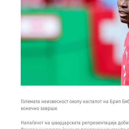
Големата неизвесност околу настапот на Брил Ем
конечно заврши.
Напаѓачот на швајцарската репрезентација доби