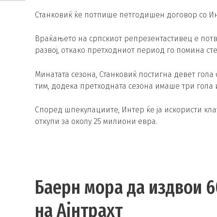
Станковиќ ќе потпише петгодишен договор со Инте
Враќањето на српскиот репрезентастивец е потв
развој, откако претходниот период го помина сте
Минатата сезона, Станковиќ постигна девет гола
тим, додека претходната сезона имаше три гола 
Според шпекулациите, Интер ќе ја искористи кла
откупи за околу 25 милиони евра.
Баерн мора да издвои 6
на Ајнтрахт