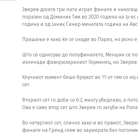
Зверев досега три пати играл финале и никогаш 
поразен од Доминик Тим во 2020 година на Ју-ес 
година и од Јаник Синер минатата година на Авс
Прашање е како ќе се снајде во Париз, но јасно е
Што се однесува до полуфиналето, Меншик се пот
изненади фаворизираниот Германец, но Зверев н
Клучниот момент беше брејкот во 11-от гем со кој 
сет.
Вториот сет го доби со 6:2, многу убедливо, а по
Ова е само втор сет што Зверев го загуби на Рол
Во четвртиот сет, слично како и во првиот, Звер
финале на Гренд слем во кариерата без поголе