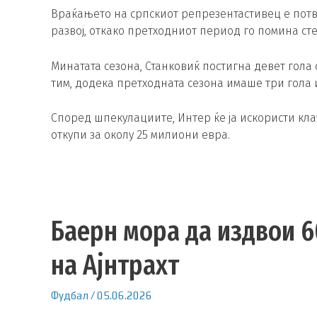
Враќањето на српскиот репрезентастивец е потв
развој, откако претходниот период го помина сте
Минатата сезона, Станковиќ постигна девет гола
тим, додека претходната сезона имаше три гола 
Според шпекулациите, Интер ќе ја искористи кла
откупи за околу 25 милиони евра.
Баерн мора да издвои 6
на Ајнтрахт
Фудбал
/
05.06.2026