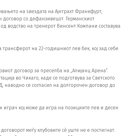
вањето на ѕвездата на Ајнтрахт Франкфурт,
н договор со дефанзивецот. Германскиот
под водство на тренерот Винсент Компани составува
 трансферот на 22-годишниот лев бек, кој зад себе
овиот договор за преселба на „Алијанц Арена“.
тација во Чикаго, каде се подготвува за Светското
Д, наводно се согласил на долгорочен договор до
 играч кој може да игра на позициите лев и десен
 договорот меѓу клубовите сè уште не е постигнат.