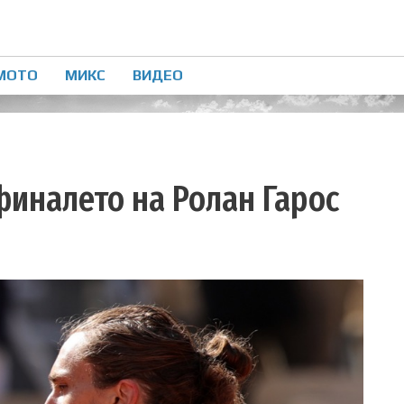
МОТО
МИКС
ВИДЕО
иналето на Ролан Гарос