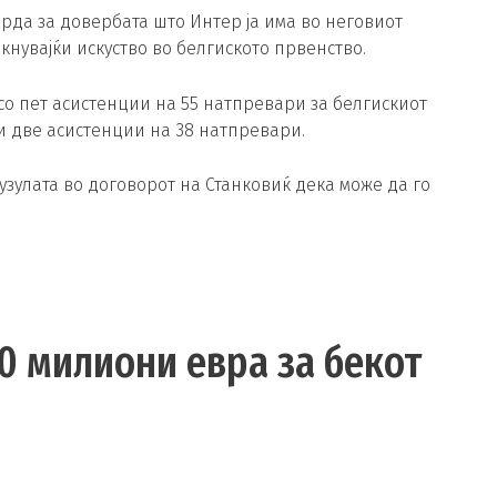
рда за довербата што Интер ја има во неговиот
кнувајќи искуство во белгиското првенство.
 со пет асистенции на 55 натпревари за белгискиот
и две асистенции на 38 натпревари.
узулата во договорот на Станковиќ дека може да го
0 милиони евра за бекот