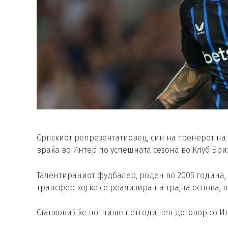
Српскиот репрезентатиовец, син на тренерот на 
враќа во Интер по успешната сезона во Клуб Бри
Талентираниот фудбалер, роден во 2005 година, 
трансфер кој ќе се реализира на трајна основа, 
Станковиќ ќе потпише петгодишен договор со Инте