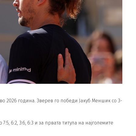
во 2026 година. Зверев го победи Јакуб Меншик со 3-
5, 6:2, 3:6, 6:3 и за првата титула на најголемите