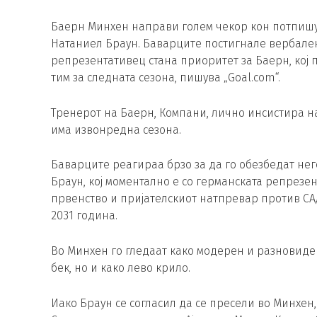
Баерн Минхен направи голем чекор кон потпишу
Натаниел Браун. Баварците постигнале вербале
репрезентативец стана приоритет за Баерн, кој 
тим за следната сезона, пишува „Goal.com“.
Тренерот на Баерн, Компани, лично инсистира на
има извонредна сезона.
Баварците реагираа брзо за да го обезбедат нег
Браун, кој моментално е со германската репрезен
првенство и пријателскиот натпревар против СА
2031 година.
Во Минхен го гледаат како модерен и разновиден
бек, но и како лево крило.
Иако Браун се согласил да се пресели во Минхен,