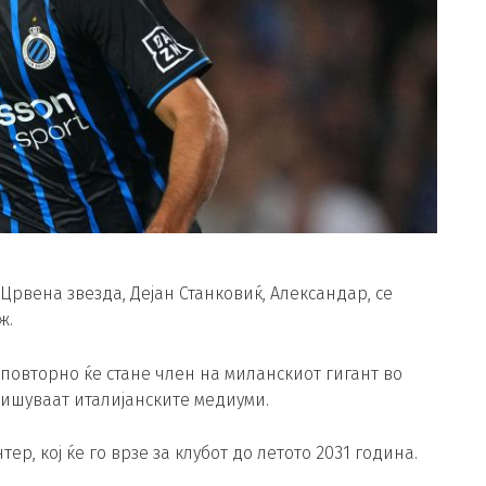
Црвена звезда, Дејан Станковиќ, Александар, се
ж.
повторно ќе стане член на миланскиот гигант во
пишуваат италијанските медиуми.
р, кој ќе го врзе за клубот до летото 2031 година.