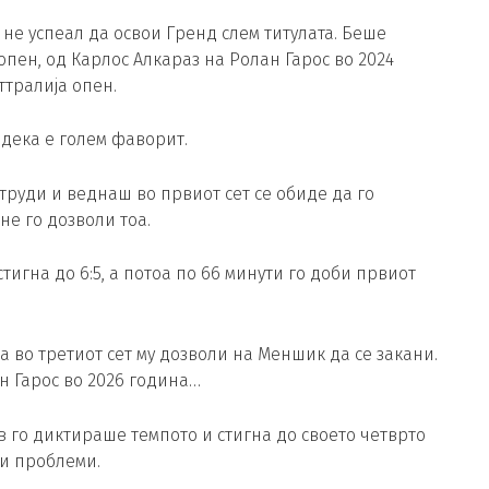
не успеал да освои Гренд слем титулата. Беше
опен, од Карлос Алкараз на Ролан Гарос во 2024
ттралија опен.
 дека е голем фаворит.
руди и веднаш во првиот сет се обиде да го
е го дозволи тоа.
стигна до 6:5, а потоа по 66 минути го доби првиот
тоа во третиот сет му дозволи на Меншик да се закани.
ан Гарос во 2026 година…
ев го диктираше темпото и стигна до своето четврто
ми проблеми.