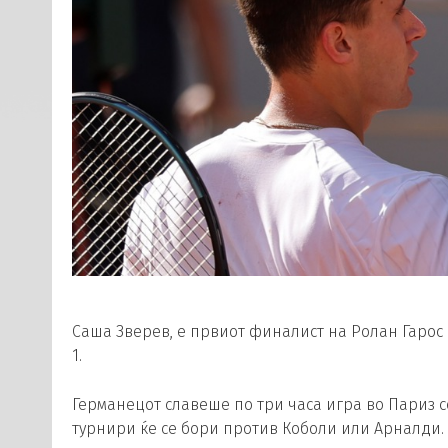
Саша Зверев, е првиот финалист на Ролан Гарос 
1.
Германецот славеше по три часа игра во Париз со 7:
турнири ќе се бори против Коболи или Арналди.