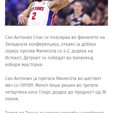
Сан Антонио Спас се пласираа во финалето на
Западната конференција, откако ја добија
серија против Минесота со 4-2, додека на
Истокот, Детроит со победат во Килвленд
избори мајсторка.
Сан Антонио ја прегаси Минесота во шестиот
меч со 139:109. Мечот беше решен во третата
четвртина кога Спарс дојдоа до предност од 36
поени.