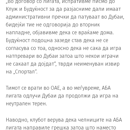
„Во договор со лигата, испративме писмо до
Клуж и Будуќност за да разјасниме дали имаат
административни пречки да патуваат во Дубаи,
бидејќи тие не одговорија до вторник
напладне, објавивме дека се враќаме дома.
Будуќност подоцна зазеде став дека не се
согласува со тоа, односно дека не сака да игра
натпревари во Дубаи затоа што некои играчи
не сакаат да дојдат“, тврди неименуван извир
на „Спортал“.
Тимот се врати во ОАЕ, а во меѓувреме, АБА
лигата одлучи Дубаи да продолжи да игра на
неутрален терен.
Наводно, клубот верува дека челниците на АБА
лигата направиле грешка затоа што наместо