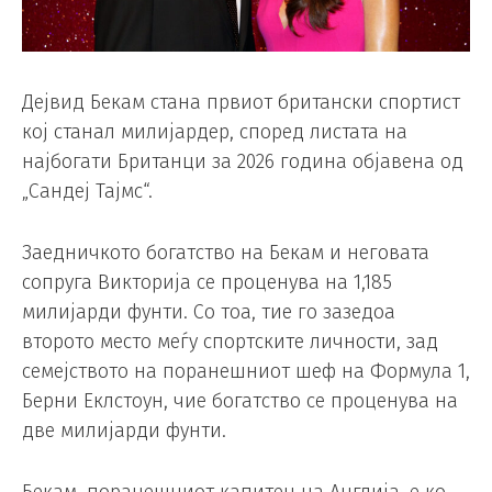
Дејвид Бекам стана првиот британски спортист
кој станал милијардер, според листата на
најбогати Британци за 2026 година објавена од
„Сандеј Тајмс“.
Заедничкото богатство на Бекам и неговата
сопруга Викторија се проценува на 1,185
милијарди фунти. Со тоа, тие го зазедоа
второто место меѓу спортските личности, зад
семејството на поранешниот шеф на Формула 1,
Берни Еклстоун, чие богатство се проценува на
две милијарди фунти.
Бекам, поранешниот капитен на Англија, е ко-