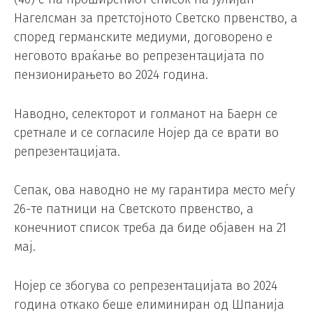
Нагелсман за претстојното Светско првенство, а
според германските медиуми, договорено е
неговото враќање во репрезентацијата по
пензионирањето во 2024 година.
Наводно, селекторот и голманот на Баерн се
сретнале и се согласиле Нојер да се врати во
репрезентацијата.
Сепак, ова наводно не му гарантира место меѓу
26-те патници на Светското првенство, а
конечниот список треба да биде објавен на 21
мај.
Нојер се збогува со репрезентацијата во 2024
година откако беше елиминиран од Шпанија