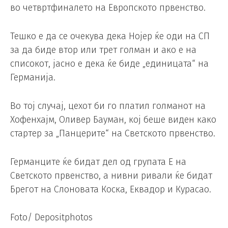
во четвртфиналето на Европското првенство.
Тешко е да се очекува дека Нојер ќе оди на СП
за да биде втор или трет голман и ако е на
списокот, јасно е дека ќе биде „единицата“ на
Германија.
Во тој случај, цехот би го платил голманот на
Хофенхајм, Оливер Бауман, кој беше виден како
стартер за „Панцерите“ на Светското првенство.
Германците ќе бидат дел од групата Е на
Светското првенство, а нивни ривали ќе бидат
Брегот на Слоновата Коска, Еквадор и Курасао.
Foto/ Depositphotos