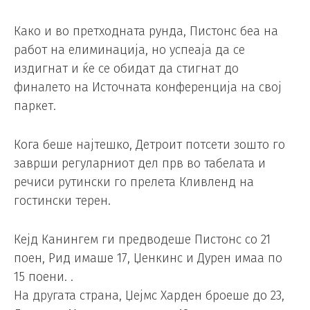
Како и во претходната рунда, Пистонс беа на
работ на елиминација, но успеаја да се
издигнат и ќе се обидат да стигнат до
финалето на Источната конференција на свој
паркет.
Кога беше најтешко, Детроит потсети зошто го
заврши регуларниот дел прв во табелата и
речиси рутински го прелета Кливленд на
гостински терен.
Кејд Канингем ги предводеше Пистонс со 21
поен, Рид имаше 17, Џенкинс и Дурен имаа по
15 поени. .
На другата страна, Џејмс Харден броеше до 23,