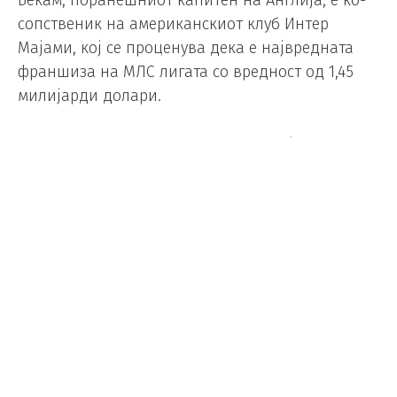
сопственик на американскиот клуб Интер
Мајами, кој се проценува дека е највредната
франшиза на МЛС лигата со вредност од 1,45
милијарди долари.
Педесет и едногодишниот Бекам, кој беше
прогласен за витез минатиот ноември, работи и
како амбасадор за брендови како што се
Адидас и Хуго Бос.
Голем дел од богатството на Викторија Бекам
доаѓа од нејзиниот моден бренд, откако таа се
здоби со глобална слава како членка на Спајс
Грлс.
На листата на најбогати спортски личности во