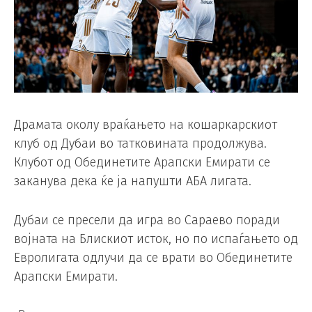
Драмата околу враќањето на кошаркарскиот
клуб од Дубаи во татковината продолжува.
Клубот од Обединетите Арапски Емирати се
заканува дека ќе ја напушти АБА лигата.
Дубаи се пресели да игра во Сараево поради
војната на Блискиот исток, но по испаѓањето од
Евролигата одлучи да се врати во Обединетите
Арапски Емирати.