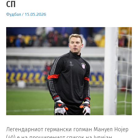
СП
Фудбал
/
15.05.2026
Легендарниот германски голман Мануел Нојер
(40) е на проширениот список на Јулијан