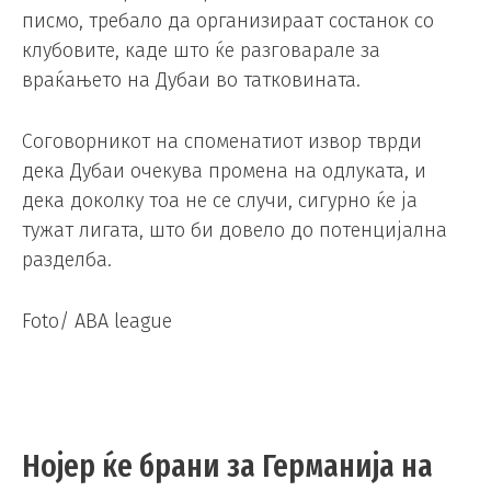
писмо, требало да организираат состанок со
клубовите, каде што ќе разговарале за
враќањето на Дубаи во татковината.
Соговорникот на споменатиот извор тврди
дека Дубаи очекува промена на одлуката, и
дека доколку тоа не се случи, сигурно ќе ја
тужат лигата, што би довело до потенцијална
разделба.
Foto/ ABA league
Нојер ќе брани за Германија на