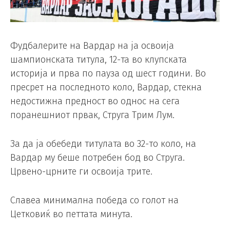
Фудбалерите на Вардар на ја освоија
шампионската титула, 12-та во клупската
историја и прва по пауза од шест години. Во
пресрет на последното коло, Вардар, стекна
недостижна предност во однос на сега
поранешниот првак, Струга Трим Лум.
За да ја обебеди титулата во 32-то коло, на
Вардар му беше потребен бод во Струга.
Црвено-црните ги освоија трите.
Славеа минимална победа со голот на
Цетковиќ во петтата минута.