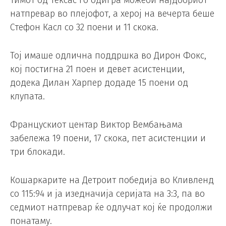
Тимот од Тексас го одигра можеби најдобриот
натпревар во плејофот, а херој на вечерта беше
Стефон Касл со 32 поени и 11 скока.
Тој имаше одлична поддршка во Дирон Фокс,
кој постигна 21 поен и девет асистенции,
додека Дилан Харпер додаде 15 поени од
клупата.
Францускиот центар Виктор Вембањама
забележа 19 поени, 17 скока, пет асистенции и
три блокади.
Кошаркарите на Детроит победија во Кливленд
со 115:94 и ја изедначија серијата на 3:3, па во
седмиот натпревар ќе одлучат кој ќе продолжи
понатаму.