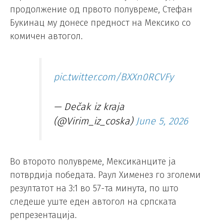
продолжение од првото полувреме, Стефан
Букинац му донесе предност на Мексико со
комичен автогол.
pic.twitter.com/BXXn0RCVFy
— Dečak iz kraja
(@Virim_iz_coska)
June 5, 2026
Во второто полувреме, Мексиканците ја
потврдија победата. Раул Хименез го зголеми
резултатот на 3:1 во 57-та минута, по што
следеше уште еден автогол на српската
репрезентација.