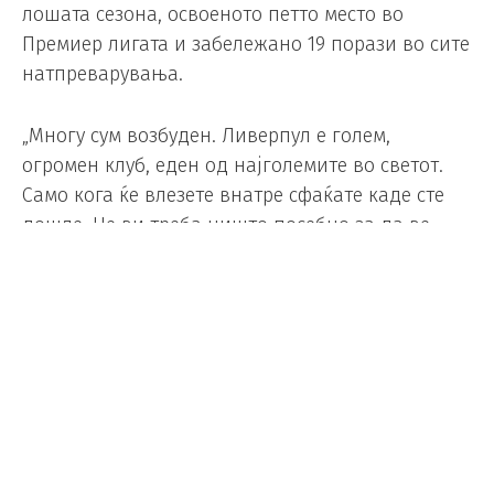
лошата сезона, освоеното петто место во
Премиер лигата и забележано 19 порази во сите
натпреварувања.
„Многу сум возбуден. Ливерпул е голем,
огромен клуб, еден од најголемите во светот.
Само кога ќе влезете внатре сфаќате каде сте
дошле. Не ви треба ништо посебно за да ве
привлече во Ливерпул. Клуб кој има атмосфера,
навивачи и играчи на највисоко ниво. Имаме
можност да се бориме за трофеи. Работата не
може да биде подобра од онаа што е. Возбуден
сум и сакам да почнам што е можно поскоро“,
рече баскискиот тренер.
Ираола одлучи да го напушти Борнмут и да не