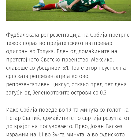
Фудбалската репрезентација на Србија претрпе
тежок пораз во пријателскиот натпревар
одигран во Толука. Еден од домаќините на
претстојното Светско првенство, Мексико,
славеше со убедливи 5:1. Тоа е втор неуспех на
српската репрезентација во овој
репрезентативен циклус, откако пред пет дена
загуби од Зеленортските острови со 0:3.
Иако Србија поведе во 19-та минута со голот на
Петар Станиќ, домаќините го свртија резултатот
до крајот на полувремето. Прво, Јохан Васкез
израмни на 1:1 во 34-та минута, а во судиското