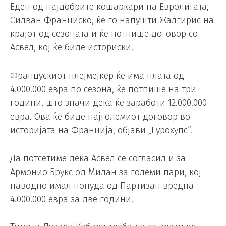
Еден од најдобрите кошаркари на Евролигата,
Силван Франциско, ќе го напушти Жалгирис на
крајот од сезоната и ќе потпише договор со
Асвел, кој ќе биде историски.
Францускиот плејмејкер ќе има плата од
4.000.000 евра по сезона, ќе потпише на три
години, што значи дека ќе заработи 12.000.000
евра. Ова ќе биде најголемиот договор во
историјата на Франција, објави „Еурохупс“.
Да потсетиме дека Асвел се согласил и за
Армонио Брукс од Милан за големи пари, кој
наводно имал понуда од Партизан вредна
4.000.000 евра за две години.