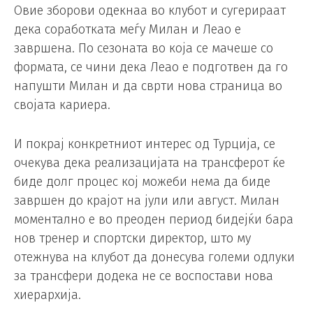
Овие зборови одекнаа во клубот и сугерираат
дека соработката меѓу Милан и Леао е
завршена. По сезоната во која се мачеше со
формата, се чини дека Леао е подготвен да го
напушти Милан и да сврти нова страница во
својата кариера.
И покрај конкретниот интерес од Турција, се
очекува дека реализацијата на трансферот ќе
биде долг процес кој можеби нема да биде
завршен до крајот на јули или август. Милан
моментално е во преоден период бидејќи бара
нов тренер и спортски директор, што му
отежнува на клубот да донесува големи одлуки
за трансфери додека не се воспостави нова
хиерархија.