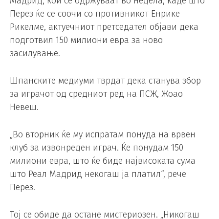
Мадрид, кои се одржуваат во недела, каде што
Перез ќе се соочи со противникот Енрике
Рикелме, актуечниот претседател објави дека
подготвил 150 милиони евра за ново
засилување.
Шпанските медиуми тврдат дека станува збор
за играчот од средниот ред на ПСЖ, Жоао
Невеш.
„Во вторник ќе му испратам понуда на врвен
клуб за извонреден играч. Ќе понудам 150
милиони евра, што ќе биде највисоката сума
што Реал Мадрид некогаш ја платил“, рече
Перез.
Тој се обиде да остане мистериозен. „Никогаш