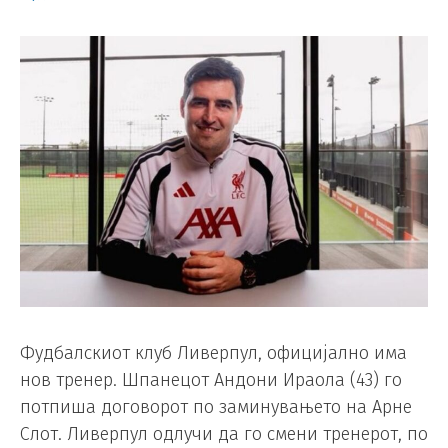
Фудбалскиот клуб Ливерпул, официјално има
нов тренер. Шпанецот Андони Ираола (43) го
потпиша договорот по заминувањето на Арне
Слот. Ливерпул одлучи да го смени тренерот, по