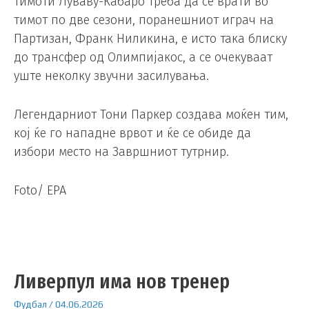
Тимоти Луваву-Кабаро треба да се врати во
тимот по две сезони, поранешниот играч на
Партизан, Франк Ниликина, е исто така блиску
до трансфер од Олимпијакос, а се очекуваат
уште неколку звучни засилувања.
Легендарниот Тони Паркер создава моќен тим,
кој ќе го нападне врвот и ќе се обиде да
избори место на Завршниот тутрнир.
Foto/ EPA
Ливерпул има нов тренер
Фудбал
/
04.06.2026