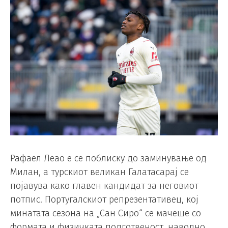
Рафаел Леао е се поблиску до заминување од
Милан, а турскиот великан Галатасарај се
појавува како главен кандидат за неговиот
потпис. Португалскиот репрезентативец, кој
минатата сезона на „Сан Сиро“ се мачеше со
формата и физичката подготвеност, наводно