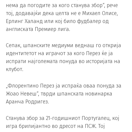
нема да погодите за кого станува збор“, рече
тој, додавајќи дека целта не е Михаел Олисе,
Ерлинг Халанд или кој било фудбалер од
англиската Премиер лига.
Сепак, шпанските медиуми веднаш го открија
идентитетот на играчот за кого Перез ќе ја
испрати најголемата понуда во историјата на
клубот.
„Флорентино Перез ја испраќа оваа понуда за
Жоао Невеш“, тврди шпанската новинарка
Аранча Родригез.
Станува збор за 21-годишниот Португалец, кој
игра брилијантно во дресот на ПСЖ. Тој