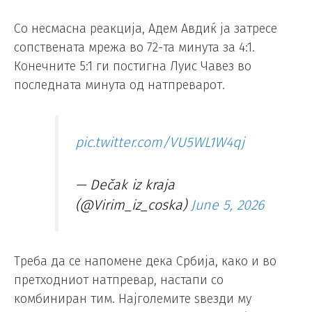
Со несмасна реакција, Адем Авдиќ ја затресе
сопствената мрежа во 72-та минута за 4:1.
Конечните 5:1 ги постигна Луис Чавез во
последната минута од натпреварот.
pic.twitter.com/VU5WL1W4qj
— Dečak iz kraja
(@Virim_iz_coska)
June 5, 2026
Треба да се напомене дека Србија, како и во
претходниот натпревар, настапи со
комбиниран тим. Најголемите ѕвезди му