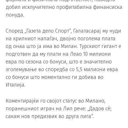
добил исклучително профитабилна финансиска
понуда.
Според „Газета дело Спорт“, Галатасарај му нуди
на крилниот напаѓач, двојно поголема плата
од онаа што ја има во Милан. Турскиот гигант е
подготвен да му плати на Леао 10 милиони
евра по сезона со бонуси, што е значително
зголемување во споредба со 5,5 милиони евра
со бонуси што моментално ги добива во
Италија.
Коментирајќи го својот статус во Милано,
поранешниот играч на Лил рече: „Дадов сè;
сакам нов предизвик во друга лига“.