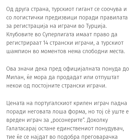
Од друга страна, турскиот гигант се соочува и
со логистички предизвици поради правилата
за регистрација на играчи во Турција.
Клубовите во Суперлигата имаат право да
регистрираат 14 странски играчи, а турскиот
шампион во моментов нема слободни места.
Ова значи дека пред официјалната понуда до
Милан, ќе мора да продадат или отпуштат
некои од постојните странски играчи.
Цената на португалскиот крилен играч падна
поради неговата лоша форма, но тој сè уште е
вреден играч за „росонерите“. Доколку
Галатасарај остане единствениот понудувач,
тие ќе се најдат во подобра преговарачка