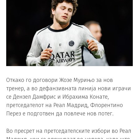
Откако го договори Жозе Мурињо за нов
тренер, а во дефанзивната линија нови играчи
се Дензел Дамфрис и Ибрахима Конате,
претседателот на Реал Мадрид, Флорентино
Перез е подготвен да повлече нов потег.
Во пресрет на претседателските избори во Реал