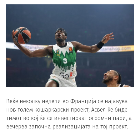
Веќе неколку недели во Франција се најавува
нов голем кошаркарски проект, Асвел ќе биде
тимот во кој ќе се инвестираат огромни пари, а
вечерва започна реализацијата на тој проект.