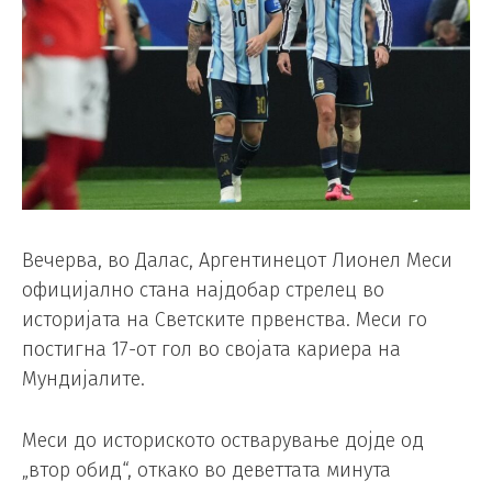
Вечерва, во Далас, Аргентинецот Лионел Меси
официјално стана најдобар стрелец во
историјата на Светските првенства. Меси го
постигна 17-от гол во својата кариера на
Мундијалите.
Меси до историското остварување дојде од
„втор обид“, откако во деветтата минута