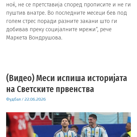
ноќ, не се претставија според прописите и не ги
пуштив внатре. Во последните месеци бев под
голем стрес поради разните закани што ги
добивав преку социјалните мрежи“, рече
Маркета Вондрушова.
(Видео) Меси испиша историјата
на Светските првенства
Фудбал
/
22.06.2026