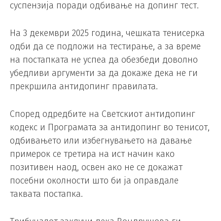
суспензија поради одбивање на допинг тест.
На 3 декември 2025 година, чешката тенисерка
одби да се подложи на тестирање, а за време
на постапката не успеа да обезбеди доволно
убедливи аргументи за да докаже дека не ги
прекршила антидопинг правилата.
Според одредбите на Светскиот антидопинг
кодекс и Програмата за антидопинг во тенисот,
одбивањето или избегнувањето на давање
примерок се третира на ист начин како
позитивен наод, освен ако не се докажат
посебни околности што би ја оправдале
таквата постапка.