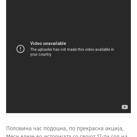
Половина час подоцна, по прекрасна акција,
Меси влезе во историјата со својот 17-ти гол на