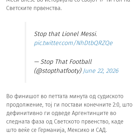
Светските првенства.
Stop that Lionel Messi.
pic.twitter.com/NhDtbQRZQe
— Stop That Football
(@stopthatfooty)
June 22, 2026
Во финишот во петтата минута од судиското
продолжение, тој ги постави конечните 2:0, што
дефинитивно ги одведе Аргентинците во
следната фаза од Светското првенство, каде
што веќе се Германија, Мексико и САД.