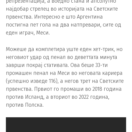
репрезентација, а воедно стана и апсолутно
најдобар стрелец во историјата на Светските
првенства. Интересно е што Аргентина
постигна пет гола на два натпревари, сите од
еден играч, Меси.
Можеше да комплетира уште еден хет-трик, но
неговиот удар од пенал во деветтата минута
заврши покрај стативата. Ова беше 33-ти
промашен пенал на Меси во неговата кариера
(успешно изведе 116), а негов трет на Светските
првенства. Првиот го промаши во 2018 година
против Исланд, а вториот во 2022 година,
против Полска.