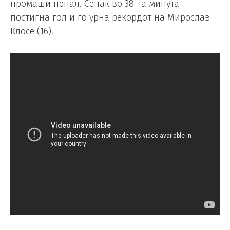
промаши пенал. Сепак во 38-та минута
постигна гол и го урна рекордот на Мирослав
Клосе (16).