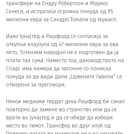
трансфери на Ендру Робертсон и Маркос
Сенеси, и испратија огромна понуда од 95
милиони евра за Сандро Тонали од Њукасл.
Иако Јунајтед и Рашфорд се согласија за
откупна клаузула од 47 милиони евра за ова
лето, Тотенхем наводно не е подготвен да ја
плати таа сума. Наместо тоа, раководството на
Спарс има намера да започне со пониска
понуда за да види дали „Црвените ѓаволи“ се
отворени за преговори.
Некои медиуми тврдат дека Рашфорд би сакал
повторно да замине во странство или да се
врати во Јунајтед и да се обиде да избори
место во тимот. Трансфер во друг клуб од
Премиер лигата во моментов не е во неговите