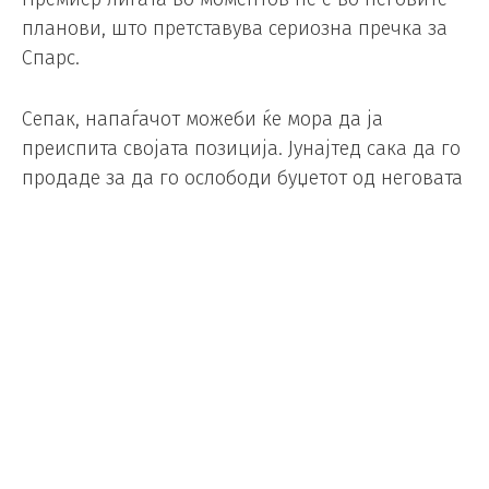
планови, што претставува сериозна пречка за
Спарс.
Сепак, напаѓачот можеби ќе мора да ја
преиспита својата позиција. Јунајтед сака да го
продаде за да го ослободи буџетот од неговата
астрономска плата.
Иако Рашфорд доживеа ренесанса на
позајмица на „Камп Ноу“, извори од Јунајтед се
категорични дека клубот нема да потпише нов
договор за позајмица со Барселона. Оваа
одлука доаѓа откако каталонскиот гигант не ја
активираше опцијата за откуп за 31 милион
евра за да го задржи во тимот.