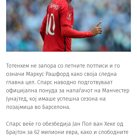
Тотенхем не запора со летните потписи и го
означи Маркус Рашфорд како своја следна
главна цел. Спарс наводно подготвуваат
официјална понуда за напаѓачот на Манчестер
Јунајтед, кој имаше успешна сезона на
позајмица во Барселона.
Спарс веќе го обезбедија Јан Пол ван Хеке од
Брајтон за 62 милиони евра, како и слободните