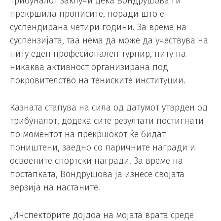
Трибуналот заклучи дека Вондрушова ги
прекршила прописите, поради што е
суспендирана четири години. За време на
суспензијата, таа нема да може да учествува на
ниту еден професионален турнир, ниту на
никаква активност организирана под
покровителство на тениските институции.
Казната стапува на сила од датумот утврден од
трибуналот, додека сите резултати постигнати
по моментот на прекршокот ќе бидат
поништени, заедно со паричните награди и
освоените спортски награди. За време на
постапката, Вондрушова ја изнесе својата
верзија на настаните.
„Инспекторите дојдоа на мојата врата среде