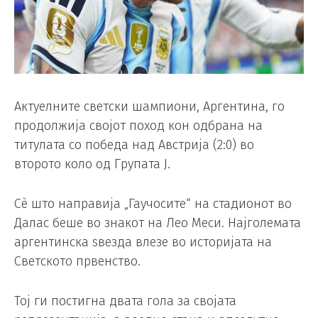
Актуелните светски шампиони, Аргентина, го
продолжија својот поход кон одбрана на
титулата со победа над Австрија (2:0) во
второто коло од Групата Ј.
Сè што направија „Гаучосите“ на стадионот во
Далас беше во знакот на Лео Меси. Најголемата
аргентинска ѕвезда влезе во историјата на
Светското првенство.
Тој ги постигна двата гола за својата