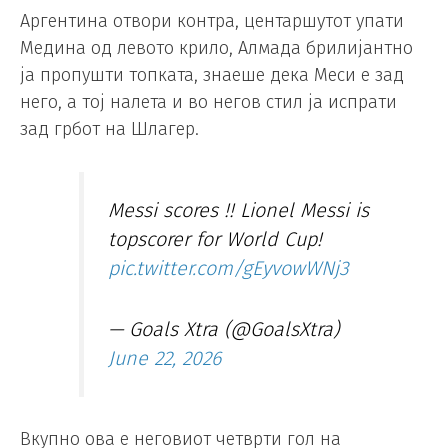
Аргентина отвори контра, центаршутот упати
Медина од левото крило, Алмада брилијантно
ја пропушти топката, знаеше дека Меси е зад
него, а тој налета и во негов стил ја испрати
зад грбот на Шлагер.
Messi scores !! Lionel Messi is
topscorer for World Cup!
pic.twitter.com/gEyvowWNj3
— Goals Xtra (@GoalsXtra)
June 22, 2026
Вкупно ова е неговиот четврти гол на