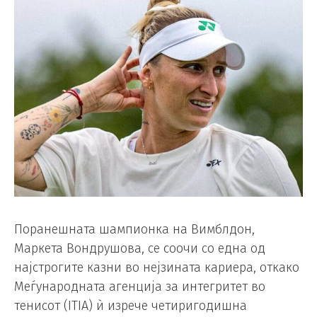
Поранешната шампионка на Вимблдон,
Маркета Вондрушова, се соочи со една од
најстрогите казни во нејзината кариера, откако
Меѓународната агенција за интегритет во
тенисот (ITIA) ѝ изрече четиригодишна