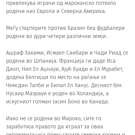
привлекува играчи од мароканско потекло
родени низ Европа и Северна Америка.
Меѓу стартерите против Бразил беа фудбалери
родени во дури четири различни земји.
Ашраф Хакими, Исмаел Саибари и Чади Риад се
родени во Шпанија. Франција ги даде Иса
Диоп, Нил Ел Аџнауи, Ајуб Буади и Ел Мурабет,
додека Белгијци по место на раѓање се
Чемсдин Талби и Билал Ел Ханус. Десниот бек
Нусаир Мазрауи е роден во Холандија, а
искусниот голман Јасин Боно во Канада.
Иако не се родени во Мароко, сите го
заработија правото да играат за оваа
репрезентација преку своите семејни корени и