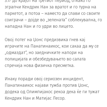
3:17 до крајот на третиот период, откако го
зграпчи Кендрик Нан за вратот и го турна на
паркетот, а потоа – наместо да слави со своите
соиграчи – дојде во „зелената“ соблекувална, го
нападна Нан ​​и го удри во лицето.
Овој потег на Џонс предизвика гнев кај
играчите на Панатинаикос, кои сакаа да му се
„одмаздат“, но заедничките напори на
полицијата и обезбедувањето во салата
спречија нова физичка пресметка.
Инаку поради овој сериозен инцидент,
Панатинаикос најави тужба против Џонс,
додека од Олимпијакос рекоа дека ќе ги тужат
Кендрик Нан и Матијас Лесор.