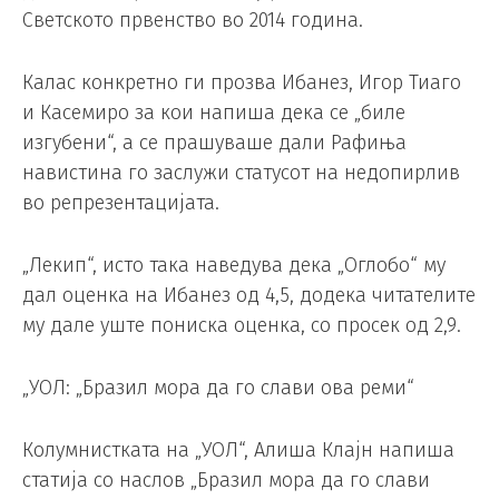
Светското првенство во 2014 година.
Калас конкретно ги прозва Ибанез, Игор Тиаго
и Касемиро за кои напиша дека се „биле
изгубени“, а се прашуваше дали Рафиња
навистина го заслужи статусот на недопирлив
во репрезентацијата.
„Лекип“, исто така наведува дека „Оглобо“ му
дал оценка на Ибанез од 4,5, додека читателите
му дале уште пониска оценка, со просек од 2,9.
„УОЛ: „Бразил мора да го слави ова реми“
Колумнистката на „УОЛ“, Алиша Клајн напиша
статија со наслов „Бразил мора да го слави