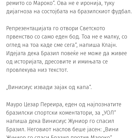
ремито со Мароко“. Ова не е иронија, туку
дијагноза на состојбата на бразилскиот фудбал.
Репрезентацијата го отвори Светското
првенство со само еден бод. Тоа не е малку, со
оглед на тоа каде сме сега“, напиша Клајн.
Идејата дека Бразил повеќе не може да живее
од историјата, дресовите и имињата се
провлекува низ текстот.
„Винисиус извади зајак од капа“.
Мауро Цезар Переира, еден од најпознатите
бразилски спортски коментатори, за „УОЛ“
напиша дека Винисиус Жуниор го спасил
Бразил. Неговиот наслов беше јасен: „Вини
Жуниор го спаси Бразил против Мароко“.