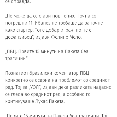
се оправда.
„Не може да се стави под тепих. Почна со
погрешни 11. Ибанез не требаше да започне
како стартер. Тој е добар играч, но не е
дефанзивец”, изјави Фелипе Мело.
„ПВЦ: Првите 15 минути на Пакета беа
трагични“
Познатиот бразилски коментатор ПВЦ
конкретно се осврна на проблемот со средниот
ред. Тој за „УОЛ“, изјави дека разликата најјасно
се гледа во средниот ред, а особено го
критикуваше Лукас Пакета.
„Првите 15 минути на Пакета беа трагични. Тој