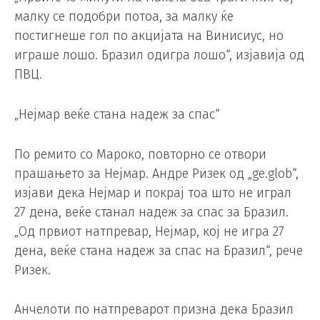
малку се подобри потоа, за малку ќе
постигнеше гол по акцијата на Винисиус, но
играше лошо. Бразил одигра лошо“, изјавија од
ПВЦ.
„Нејмар веќе стана надеж за спас“
По ремито со Мароко, повторно се отвори
прашањето за Нејмар. Андре Ризек од „ge.glob“,
изјави дека Нејмар и покрај тоа што не играл
27 дена, веќе станал надеж за спас за Бразил.
„Од првиот натпревар, Нејмар, кој не игра 27
дена, веќе стана надеж за спас на Бразил“, рече
Ризек.
Анчелоти по натпреварот призна дека Бразил