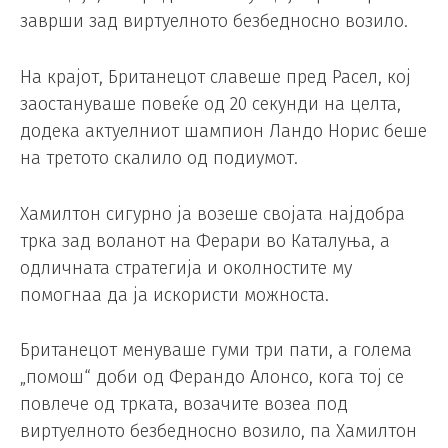
заврши зад виртуелното безбедносно возило.
На крајот, Британецот славеше пред Расел, кој
заостануваше повеќе од 20 секунди на целта,
додека актуелниот шампион Ландо Норис беше
на третото скалило од подиумот.
Хамилтон сигурно ја возеше својата најдобра
трка зад воланот на Ферари во Каталуња, а
одличната стратегија и околностите му
помогнаа да ја искористи можноста.
Британецот менуваше гуми три пати, а голема
„помош“ доби од Ферандо Алонсо, кога тој се
повлече од трката, возачите возеа под
виртуелното безбедносно возило, па Хамилтон