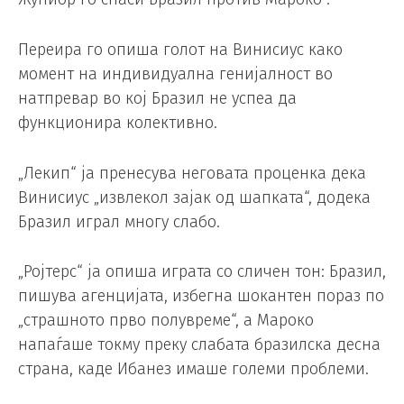
Переира го опиша голот на Винисиус како
момент на индивидуална генијалност во
натпревар во кој Бразил не успеа да
функционира колективно.
„Лекип“ ја пренесува неговата проценка дека
Винисиус „извлекол зајак од шапката“, додека
Бразил играл многу слабо.
„Ројтерс“ ја опиша играта со сличен тон: Бразил,
пишува агенцијата, избегна шокантен пораз по
„страшното прво полувреме“, а Мароко
напаѓаше токму преку слабата бразилска десна
страна, каде Ибанез имаше големи проблеми.