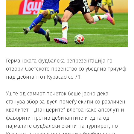
Германската фудбалска репрезентација го
отвори Светското првенство со убедлив триумф
над дебитантот Курасао со 7:1.
Уште од самиот почеток беше јасно дека
станува збор за дуел помеѓу екипи со различен
квалитет – „Панцерите“ влегоа како апсолутни
фаворити против дебитантите и една од
најмалите фудбалски екипи на турнирот, но
Курасао, и покрај ова, покажа борбен дух и