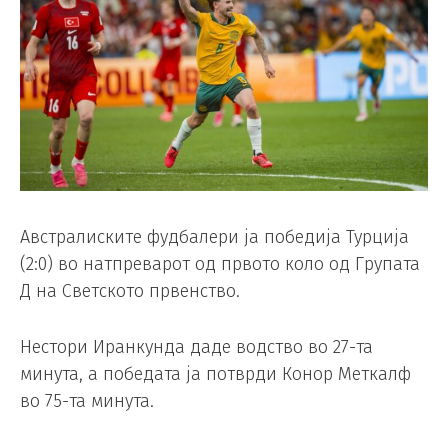
Австралиските фудбалери ја победија Турција
(2:0) во натпреварот од првото коло од Групата
Д на Светското првенство.
Нестори Иранкунда даде водство во 27-та
минута, а победата ја потврди Конор Меткалф
во 75-та минута.