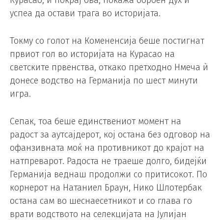
успеа да остави трага во историјата.
Токму со голот на Комененсија беше постигнат
првиот гол во историјата на Курасао на
светските првенства, откако претходно Нмеча ѝ
донесе водство на Германија по шест минути
игра.
Сепак, тоа беше единствениот момент на
радост за аутсајдерот, кој остана без одговор на
офанзивната моќ на противникот до крајот на
натпреварот. Радоста не траеше долго, бидејќи
Германија веднаш продолжи со притисокот. По
корнерот на Натаниел Браун, Нико Шлотербак
остана сам во шеснаесетникот и со глава го
врати водството на селекцијата на Јулијан