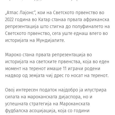
„Атлас Лајонс“, кои на Светското првенство во
2022 година во Катар станаа првата африканска
репрезентација што стигна до полуфиналето на
Светското првенство, сега уште еднаш влего во
историјата на Мундијалите.
Мароко стана првата репрезентација во
историјата на светските првенства, која во еден
момент на теренот имаше 11 играчи родени
надвор од земјата чиј дрес го носат на теренот.
Овој интересен податок најдобро ја илустрира
силата на мароканската дијаспора, но и
успешната стратегија на Мароканската
фудбалска асоцијација, која со години