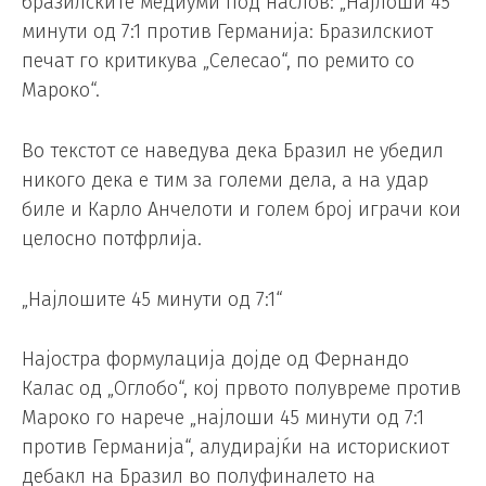
бразилските медиуми под наслов: „Најлоши 45
минути од 7:1 против Германија: Бразилскиот
печат го критикува „Селесао“, по ремито со
Мароко“.
Во текстот се наведува дека Бразил не убедил
никого дека е тим за големи дела, а на удар
биле и Карло Анчелоти и голем број играчи кои
целосно потфрлија.
„Најлошите 45 минути од 7:1“
Најостра формулација дојде од Фернандо
Калас од „Оглобо“, кој првото полувреме против
Мароко го нарече „најлоши 45 минути од 7:1
против Германија“, алудирајќи на историскиот
дебакл на Бразил во полуфиналето на