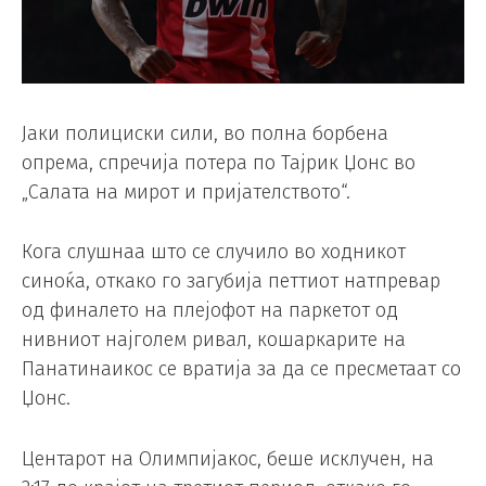
Јаки полициски сили, во полна борбена
опрема, спречија потера по Тајрик Џонс во
„Салата на мирот и пријателството“.
Кога слушнаа што се случило во ходникот
синоќа, откако го загубија петтиот натпревар
од финалето на плејофот на паркетот од
нивниот најголем ривал, кошаркарите на
Панатинаикос се вратија за да се пресметаат со
Џонс.
Центарот на Олимпијакос, беше исклучен, на