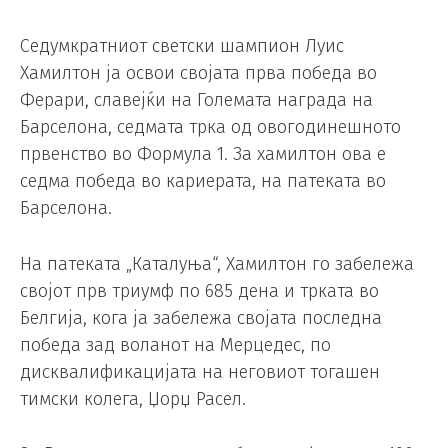
Седумкратниот светски шампион Луис
Хамилтон ја освои својата прва победа во
Ферари, славејќи на Големата награда на
Барселона, седмата трка од овогодинешното
првенство во Формула 1. За хамилтон ова е
седма победа во кариерата, на патеката во
Барселона.
На патеката „Каталуња“, Хамилтон го забележа
својот прв триумф по 685 дена и трката во
Белгија, кога ја забележа својата последна
победа зад воланот на Мерцедес, по
дисквалификацијата на неговиот тогашен
тимски колега, Џорџ Расел.