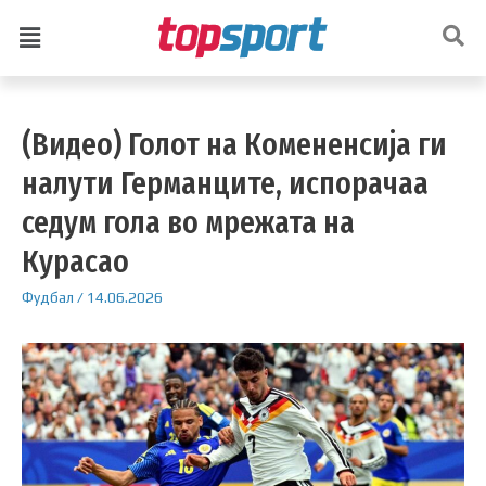
(Видео) Голот на Комененсија ги
налути Германците, испорачаа
седум гола во мрежата на
Курасао
Фудбал
/
14.06.2026