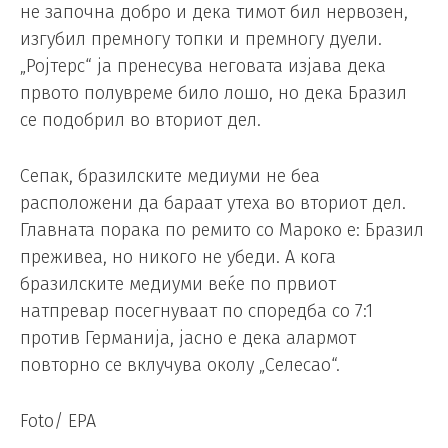
не започна добро и дека тимот бил нервозен,
изгубил премногу топки и премногу дуели.
„Ројтерс“ ја пренесува неговата изјава дека
првото полувреме било лошо, но дека Бразил
се подобрил во вториот дел.
Сепак, бразилските медиуми не беа
расположени да бараат утеха во вториот дел.
Главната порака по ремито со Мароко е: Бразил
преживеа, но никого не убеди. А кога
бразилските медиуми веќе по првиот
натпревар посегнуваат по споредба со 7:1
против Германија, јасно е дека алармот
повторно се вклучува околу „Селесао“.
Foto/ EPA