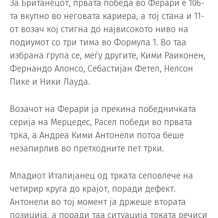
За Британецот, првата победа во Ферари е 106-
та вкупно во неговата кариера, а тој стана и 11-
от возач кој стигна до највисокото ниво на
подиумот со три тима во Формула 1. Во таа
избрана група се, меѓу другите, Кими Раиконен,
Фернандо Алонсо, Себастијан Фетел, Нелсон
Пике и Ники Лауда.
Возачот на Ферари ја прекина победничката
серија на Мерцедес, Расел победи во првата
трка, а Андреа Кими Антонели потоа беше
незапирлив во претходните пет трки.
Младиот Италијанец од трката сеповлече на
четирир круга до крајот, поради дефект.
Антонели во тој момент ја држеше втората
позиција, а поради таа ситуација трката речиси