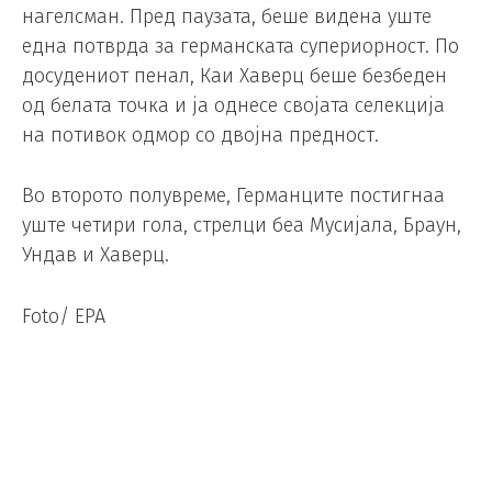
нагелсман. Пред паузата, беше видена уште
една потврда за германската супериорност. По
досудениот пенал, Каи Хаверц беше безбеден
од белата точка и ја однесе својата селекција
на потивок одмор со двојна предност.
Во второто полувреме, Германците постигнаа
уште четири гола, стрелци беа Мусијала, Браун,
Ундав и Хаверц.
Foto/ EPA