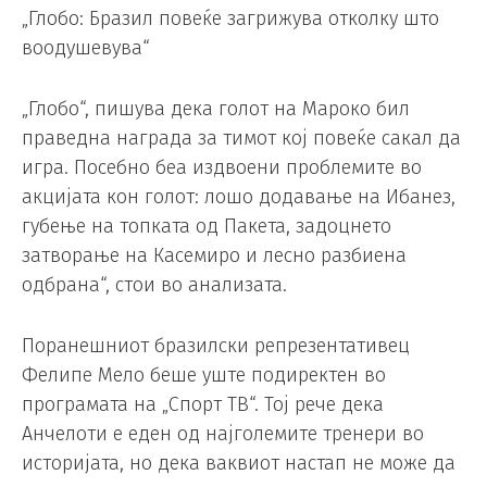
„Глобо: Бразил повеќе загрижува отколку што
воодушевува“
„Глобо“, пишува дека голот на Мароко бил
праведна награда за тимот кој повеќе сакал да
игра. Посебно беа издвоени проблемите во
акцијата кон голот: лошо додавање на Ибанез,
губење на топката од Пакета, задоцнето
затворање на Касемиро и лесно разбиена
одбрана“, стои во анализата.
Поранешниот бразилски репрезентативец
Фелипе Мело беше уште подиректен во
програмата на „Спорт ТВ“. Тој рече дека
Анчелоти е еден од најголемите тренери во
историјата, но дека ваквиот настап не може да