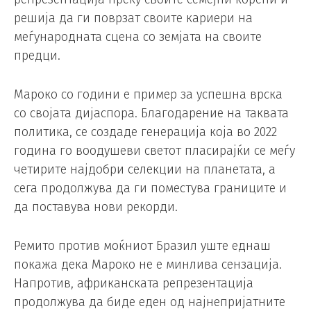
решија да ги поврзат своите кариери на
меѓународната сцена со земјата на своите
предци.
Мароко со години е пример за успешна врска
со својата дијаспора. Благодарение на таквата
политика, се создаде генерација која во 2022
година го воодушеви светот пласирајќи се меѓу
четирите најдобри селекции на планетата, а
сега продолжува да ги поместува границите и
да поставува нови рекорди.
Ремито против моќниот Бразил уште еднаш
покажа дека Мароко не е минлива сензација.
Напротив, африканската репрезентација
продолжува да биде еден од најнепријатните