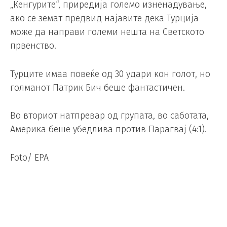
„Кенгурите“, приредија големо изненадување,
ако се земат предвид најавите дека Турција
може да направи големи нешта на Светското
првенство.
Турците имаа повеќе од 30 удари кон голот, но
голманот Патрик Бич беше фантастичен.
Во вториот натпревар од групата, во саботата,
Америка беше убедлива против Парагвај (4:1).
Foto/ EPA