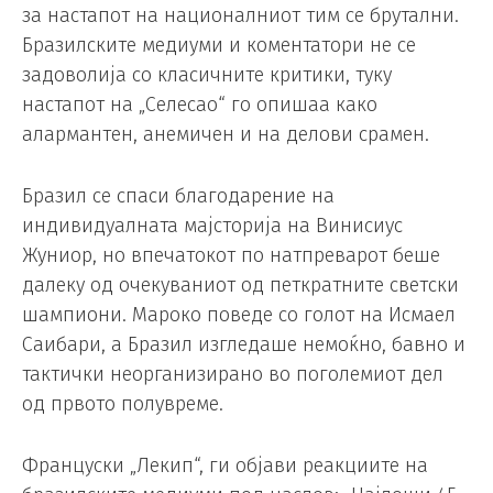
за настапот на националниот тим се брутални.
Бразилските медиуми и коментатори не се
задоволија со класичните критики, туку
настапот на „Селесао“ го опишаа како
алармантен, анемичен и на делови срамен.
Бразил се спаси благодарение на
индивидуалната мајсторија на Винисиус
Жуниор, но впечатокот по натпреварот беше
далеку од очекуваниот од петкратните светски
шампиони. Мароко поведе со голот на Исмаел
Саибари, а Бразил изгледаше немоќно, бавно и
тактички неорганизирано во поголемиот дел
од првото полувреме.
Француски „Лекип“, ги објави реакциите на