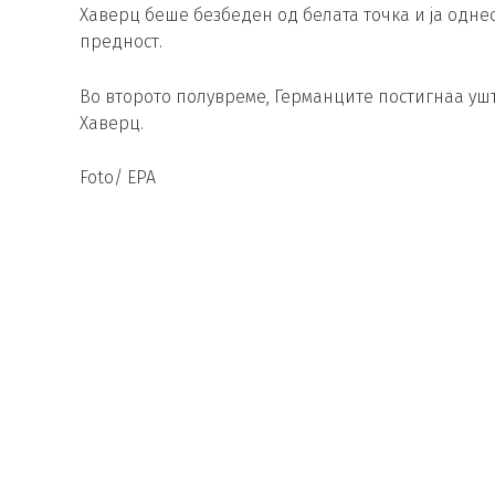
Хаверц беше безбеден од белата точка и ја однес
предност.
Во второто полувреме, Германците постигнаа уште
Хаверц.
Foto/ EPA