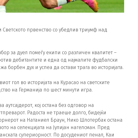
и Светското првенство со убедлив триумф над
збор за дуел помеѓу екипи со различен квалитет –
отив дебитантите и една од најмалите фудбалски
ажа борбен дух и успеа да остави трага во историјата.
виот гол во историјата на Курасао на светските
ство на Германија по шест минути игра.
 аутсајдерот, кој остана без одговор на
тпреварот. Радоста не траеше долго, бидејќи
орнерот на Натаниел Браун, Нико Шлотербак остана
вото на селекцијата на Јулијан нагелсман. Пред
анската супериорност. По досудениот пенал, Каи