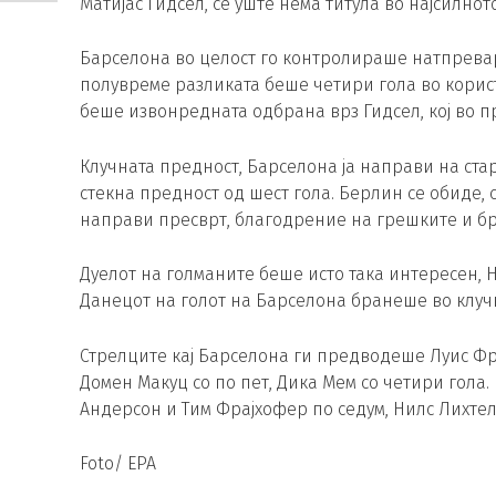
Матијас Гидсел, се уште нема титула во најсилно
Барселона во целост го контролираше натпревар,
полувреме разликата беше четири гола во корист
беше извонредната одбрана врз Гидсел, кој во п
Клучната предност, Барселона ја направи на стар
стекна предност од шест гола. Берлин се обиде, 
направи пресврт, благодрение на грешките и бр
Дуелот на голманите беше исто така интересен, 
Данецот на голот на Барселона бранеше во клучн
Стрелците кај Барселона ги предводеше Луис Фра
Домен Макуц со по пет, Дика Мем со четири гола. 
Андерсон и Тим Фрајхофер по седум, Нилс Лихтела
Foto/ EPA