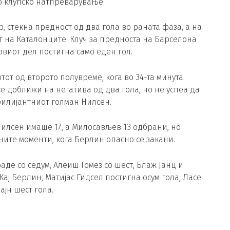
то клупско натпреварување.
 стекна предност од два гола во раната фаза, а на
 на Каталонците. Клуч за предноста на Барселона
рвиот дел постигна само еден гол.
тот од второто полувреме, кога во 34-та минута
се доближи на негатива од два гола, но не успеа да
илијантниот голман Нилсен.
Нилсен имаше 17, а Милосављев 13 одбрани, но
ите моменти, кога Берлин опасно се закани.
де со седум, Алеиш Гомез со шест, Блаж Јанц и
Кај Берлин, Матијас Гидсел постигна осум гола, Ласе
јн шест гола.