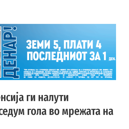
нсија ги налути
седум гола во мрежата на