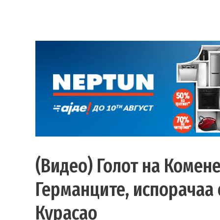
(Видео) Голот на Комене
Германците, испорачаа 
Курасао