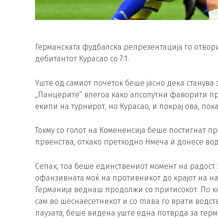
Германската фудбалска репрезентација го отвор
дебитантот Курасао со 7:1.
Уште од самиот почеток беше јасно дека станува 
„Панцерите“ влегоа како апсолутни фаворити пр
екипи на турнирот, но Курасао, и покрај ова, пок
Токму со голот на Комененсија беше постигнат пр
првенства, откако претходно Нмеча ѝ донесе вод
Сепак, тоа беше единствениот момент на радост за
офанзивната моќ на противникот до крајот на на
Германија веднаш продолжи со притисокот. По к
сам во шеснаесетникот и со глава го врати водст
паузата, беше видена уште една потврда за герм