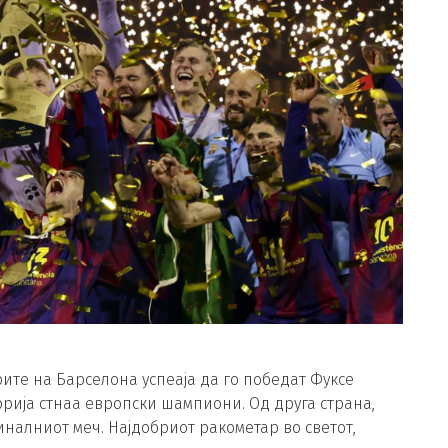
те на Барселона успеаја да го победат Фуксе
сторија стнаа европски шампиони. Од друга страна,
налниот меч. Најдобриот ракометар во светот,