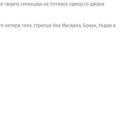
е својата селекција на потивок одмор со двојна
 четири гола, стрелци беа Мусијала, Браун, Ундав и