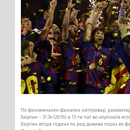
По феноменален финален натпревар, ракометари
Берлин – 37:34 (20:16) и 13-ти пат во клупската и
Берлин втора година по ред дожива пораз во фи