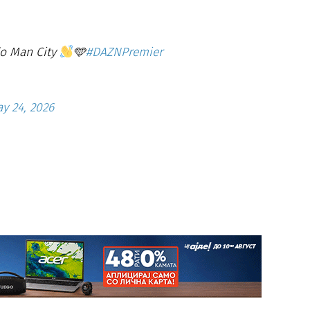
do Man City
🩵
#DAZNPremier
y 24, 2026