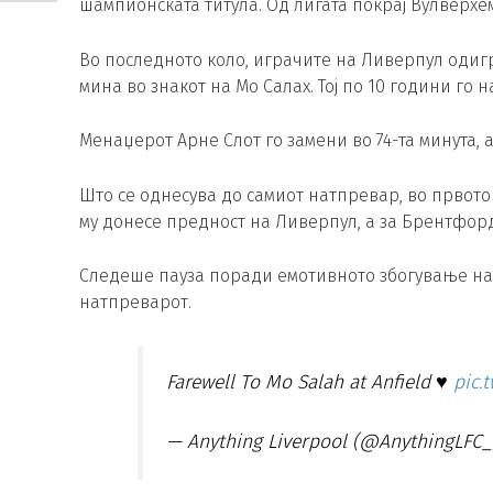
шампионската титула. Од лигата покрај Вулверхе
Во последното коло, играчите на Ливерпул одиг
мина во знакот на Мо Салах. Тој по 10 години го н
Менаџерот Арне Слот го замени во 74-та минута, а 
Што се однесува до самиот натпревар, во првото
му донесе предност на Ливерпул, а за Брентфор
Следеше пауза поради емотивното збогување на 
натпреварот.
Farewell To Mo Salah at Anfield ♥️
pic.
— Anything Liverpool (@AnythingLFC