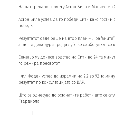
На натпреварот помеѓу Астон Вила и Манчестер 
Астон Вила успеа да го победи Сити како гостин со
победа.
Резултатот овде беше на втор план – „Граѓаните“ 
знаеше дека дури тројца луѓе ќе се збогуваат со 
Семењо му донесе водство на Сити во 24-та минута
го режира пресвртот. .
Фил Фоден успеа да израмни на 2:2 во 92-та мину
резултат по консултацијата со ВАР.
Што се однесува до останатите работи што се слу
Гвардиола.