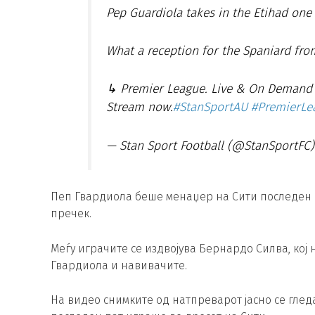
Pep Guardiola takes in the Etihad one 
What a reception for the Spaniard fro
↳ Premier League. Live & On Demand w
Stream now.
#StanSportAU
#PremierLe
— Stan Sport Football (@StanSportFC
Пеп Гвардиола беше менаџер на Сити последен п
пречек.
Меѓу играчите се издвојува Бернардо Силва, кој 
Гвардиола и навивачите.
На видео снимките од натпреварот јасно се гледа