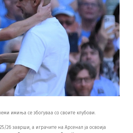
леми имиња се збогуваа со своите клубови.
25/26 заврши, а играчите на Арсенал ја освоија