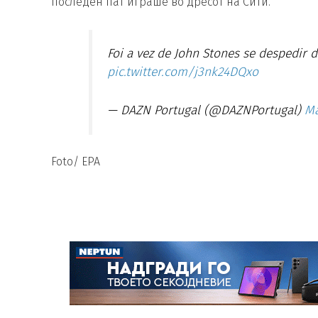
последен пат играше во дресот на Сити.
Foi a vez de John Stones se despedir 
pic.twitter.com/j3nk24DQxo
— DAZN Portugal (@DAZNPortugal)
Ma
Foto/ EPA