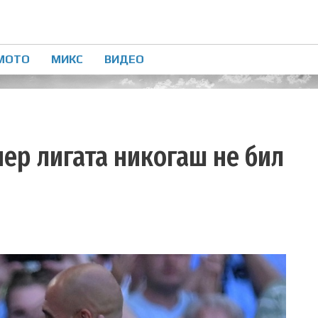
МОТО
МИКС
ВИДЕО
иер лигата никогаш не бил