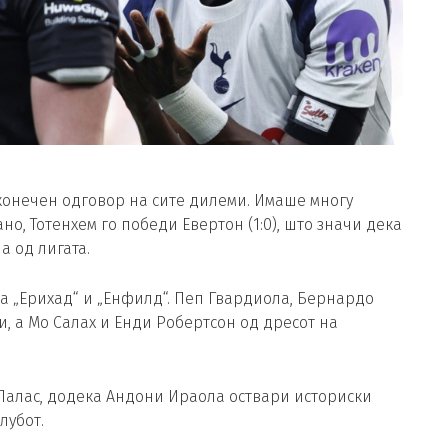
конечен одговор на сите дилеми. Имаше многу
но, Тотенхем го победи Евертон (1:0), што значи дека
а од лигата.
а „Ерихад“ и „Енфилд“. Пеп Гвардиола, Бернардо
и, а Мо Салах и Енди Робертсон од дресот на
Палас, додека Андони Ираола оствари историски
лубот.