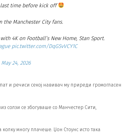
last time before kick off
m the Manchester City fans.
ith 4K on Football’s New Home, Stan Sport.
ague
pic.twitter.com/DqGSvVCY1C
)
May 24, 2026
ат и речиси секој навивач му приреди громогласен
низ солзи се збогуваше со Манчестер Сити,
 колку многу плачеше. Џон Стоунс исто така