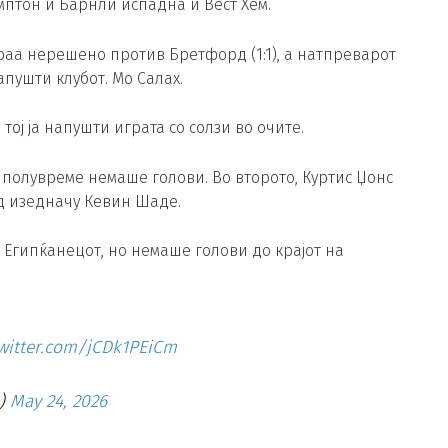
мптон и Барнли испадна и Вест Хем.
раа нерешено против Бретфорд (1:1), а натпреварот
апушти клубот. Мо Салах.
тој ја напушти играта со солзи во очите.
 полувреме немаше голови. Во второто, Куртис Џонс
д изедначу Кевин Шаде.
Египќанецот, но немаше голови до крајот на
twitter.com/jCDk1PEiCm
_)
May 24, 2026