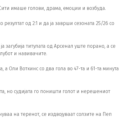
Сити имаше голови, драма, емоции и возбуда.
 резултат од 2:1 и да ја заврши сезоната 25/26 со
ја загубија титулата од Арсенал уште порано, а се
клубот и навивачите.
, а Оли Воткинс со два гола во 47-та и 61-та минута
та, но судијата го поништи голот и нерешениот
чуваа на теренот, се издвојуваат солзите на Пеп