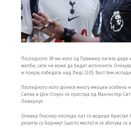
Последното 38-мо коло од Премиер лигата даде 
желби, сите не може да бидат исполнети. Очекува
и покрај победата над Лидс (3:0), Вест Хем испадн
Последното коло донесе многу емоции особено н
Силва и Џон Стоунс се простија од Манчестер Сит
Ливерпул.
Оливер Гласнер последн пат го водеше Кристал 
резулта со Борнмут (шесто место) и се збогува со к