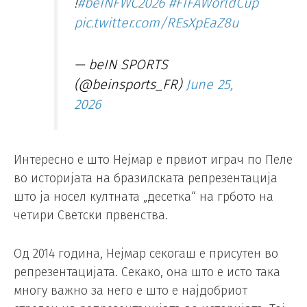
!
#beINFWC2026
#FIFAWorldCup
pic.twitter.com/REsXpEaZ8u
— beIN SPORTS
(@beinsports_FR)
June 25,
2026
Интересно е што Нејмар е првиот играч по Пеле
во историјата на бразилската репрезентација
што ја носел култната „десетка“ на грбото на
четири Светски првенства.
Од 2014 година, Нејмар секогаш е присутен во
репрезентацијата. Секако, она што е исто така
многу важно за него е што е најдобриот