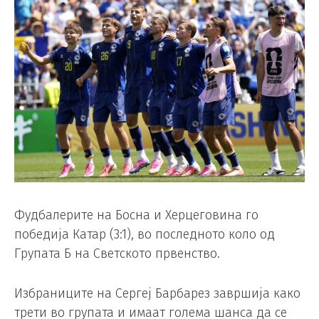
Фудбалерите на Босна и Херцеговина го
победија Катар (3:1), во последното коло од
Групата Б на Светското првенство.
Избраниците на Сергеј Барбарез завршија како
трети во групата и имаат голема шанса да се