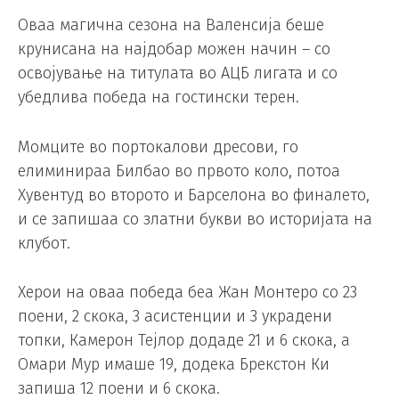
Оваа магична сезона на Валенсија беше
крунисана на најдобар можен начин – со
освојување на титулата во АЦБ лигата и со
убедлива победа на гостински терен.
Момците во портокалови дресови, го
елиминираа Билбао во првото коло, потоа
Хувентуд во второто и Барселона во финалето,
и се запишаа со златни букви во историјата на
клубот.
Херои на оваа победа беа Жан Монтеро со 23
поени, 2 скока, 3 асистенции и 3 украдени
топки, Камерон Тејлор додаде 21 и 6 скока, а
Омари Мур имаше 19, додека Брекстон Ки
запиша 12 поени и 6 скока.