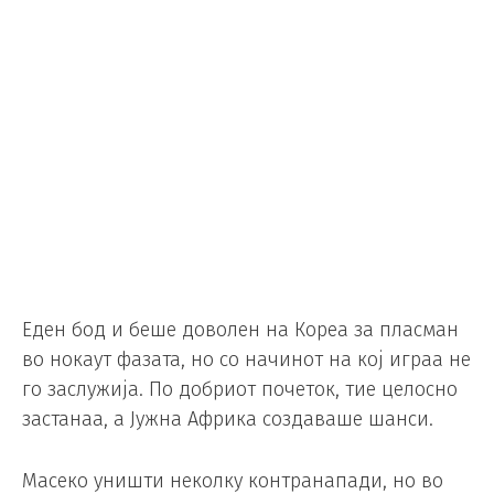
Еден бод и беше доволен на Кореа за пласман
во нокаут фазата, но со начинот на кој играа не
го заслужија. По добриот почеток, тие целосно
застанаа, а Јужна Африка создаваше шанси.
Масеко уништи неколку контранапади, но во