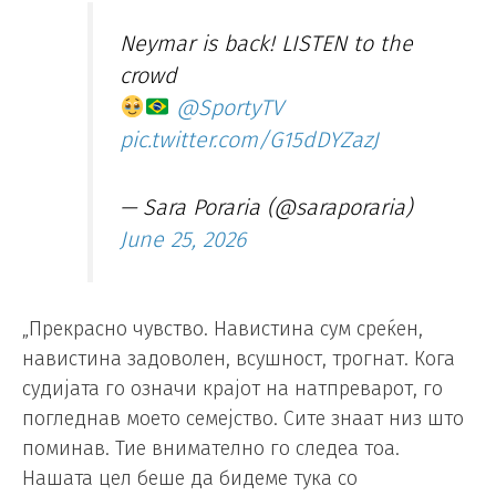
Neymar is back! LISTEN to the
crowd
@SportyTV
pic.twitter.com/G15dDYZazJ
— Sara Poraria (@saraporaria)
June 25, 2026
„Прекрасно чувство. Навистина сум среќен,
навистина задоволен, всушност, трогнат. Кога
судијата го означи крајот на натпреварот, го
погледнав моето семејство. Сите знаат низ што
поминав. Тие внимателно го следеа тоа.
Нашата цел беше да бидеме тука со