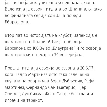
ја завршија исклучително успешната сезона.
Валенсија ја освои титулата во Шпанија, откако
во финалната серија сои 3:1 ја победи
Ббарселона.
Втор пат во историјата на клубот, Валенсија е
шампион на Шпанија! Тие ја победија
Барселона со 108:84 во „Блауграна“ и го освоија
шампионскиот пехар со 3:1 во серијата.
Првата титула ја освоија во сезоната 2016/17,
кога Педро Мартинез исто така седеше на
клупата на овој тим, а Бојан Дубљевиќ, Рафа
Мартинез, Фернандо Сан Еметерио, Пјер
Ориола, Лук Сикма, Жоан Састре беа главни
играчи на теренот.