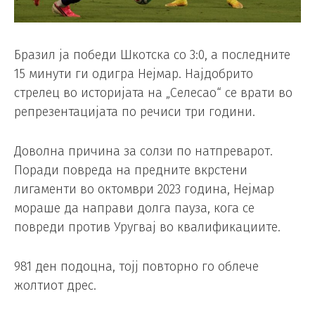
Бразил ја победи Шкотска со 3:0, а последните
15 минути ги одигра Нејмар. Најдобрито
стрелец во историјата на „Селесао“ се врати во
репрезентацијата по речиси три години.
Доволна причина за солзи по натпреварот.
Поради повреда на предните вкрстени
лигаменти во октомври 2023 година, Нејмар
мораше да направи долга пауза, кога се
повреди против Уругвај во квалификациите.
981 ден подоцна, тојј повторно го облече
жолтиот дрес.