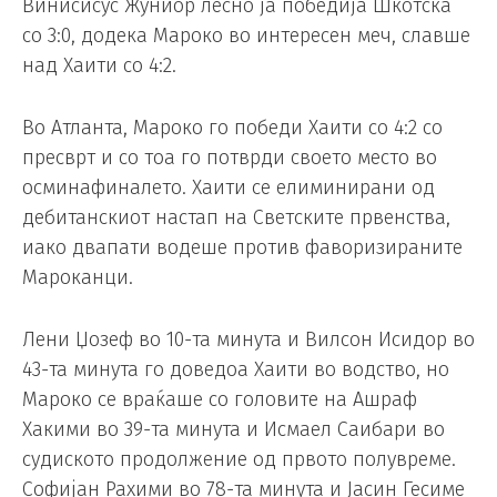
Винисисус Жуниор лесно ја победија Шкотска
со 3:0, додека Мароко во интересен меч, славше
над Хаити со 4:2.
Во Атланта, Мароко го победи Хаити со 4:2 со
пресврт и со тоа го потврди своето место во
осминафиналето. Хаити се елиминирани од
дебитанскиот настап на Светските првенства,
иако двапати водеше против фаворизираните
Мароканци.
Лени Џозеф во 10-та минута и Вилсон Исидор во
43-та минута го доведоа Хаити во водство, но
Мароко се враќаше со головите на Ашраф
Хакими во 39-та минута и Исмаел Саибари во
судиското продолжение од првото полувреме.
Софијан Рахими во 78-та минута и Јасин Гесиме