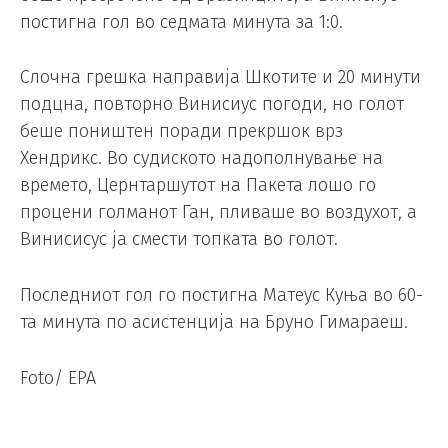
постигна гол во седмата минута за 1:0.
Слочна грешка направија Шкотите и 20 минути
подцна, повторно Винисиус погоди, но голот
беше поништен поради прекршок врз
Хендрикс. Во судиското надополнување на
времето, Цернтаршутот на Пакета лошо го
процени голманот Ган, пливаше во воздухот, а
Винисисус ја смести топката во голот.
Последниот гол го постигна Матеус Куња во 60-
та минута по асистенција на Бруно Гимараеш.
Foto/ EPA