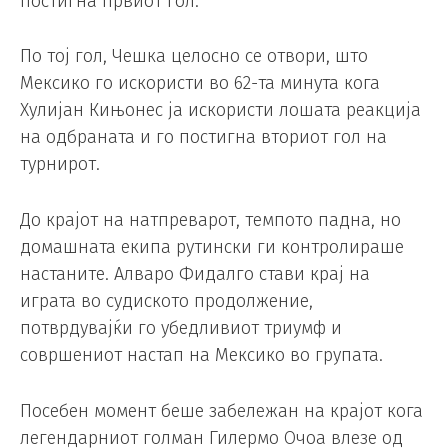
постигна првиот гол.
По тој гол, Чешка целосно се отвори, што
Мексико го искористи во 62-та минута кога
Хулијан Кињонес ја искористи лошата реакција
на одбраната и го постигна вториот гол на
турнирот.
До крајот на натпреварот, темпото падна, но
домашната екипа рутински ги контролираше
настаните. Алваро Фидалго стави крај на
играта во судиското продолжение,
потврдувајќи го убедливиот триумф и
совршениот настап на Мексико во групата.
Посебен момент беше забележан на крајот кога
легендарниот голман Гилермо Очоа влезе од