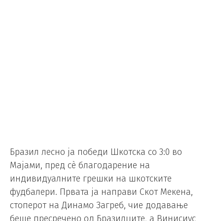
Бразил лесно ја победи Шкотска со 3:0 во
Мајами, пред сè благодарение на
индивидуалните грешки на шкотските
фудбалери. Првата ја направи Скот Мекена,
стоперот на Динамо Загреб, чие додавање
беше пресречено од Бразилците, а Винисиус