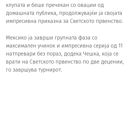
клупата и беше пречекан со овации од
домашната публика, продолжувајќи ја својата
импресивна приказна за Светското првенство.
Мексико ја заврши групната фаза со
максимален учинок и импресивна серија од 11
натпревари без пораз, додека Чешка, која се
врати на Светското првенство по две децении,
го завршува турнирот.