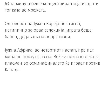
63-та минута беше концентриран и ја испрати
топката во мрежата.
Одговорот на Јужна Кореја не стигна,
нетипично за оваа селекција, играта беше
бавна, додавањата непрецизни.
Јужна Африка, во четвртиот настап, прв пат
мина во нокаут фазата. Веќе е познато дека за
пласман во осминафиналето ќе играат против
Канада.