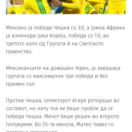
Мексико ја победи Чешка со 3:0, а Јужна Африка
ја изненади Јужа Кореја, победи со 1:0, во
третото коло од Групата А на Светското
првенство.
Мексиканците на домашен терен, ја завршија
групата со максимални три победи и без
примен гол.
Против Чешка, селекторот Агире ротораше во
составот, но ниту тоа не беше пробле да се
победи Чешка. Мечот беше решен во второто
полувреме. Во 55-та минута, Матео Чавез го