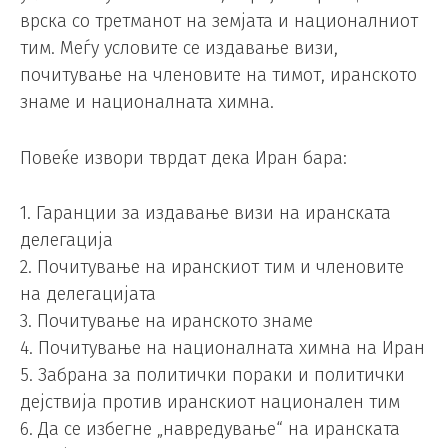
врска со третманот на земјата и националниот
тим. Меѓу условите се издавање визи,
почитување на членовите на тимот, иранското
знаме и националната химна.
Повеќе извори тврдат дека Иран бара:
1. Гаранции за издавање визи на иранската
делегација
2. Почитување на иранскиот тим и членовите
на делегацијата
3. Почитување на иранското знаме
4. Почитување на националната химна на Иран
5. Забрана за политички пораки и политички
дејствија против иранскиот национален тим
6. Да се ​​избегне „навредување“ на иранската