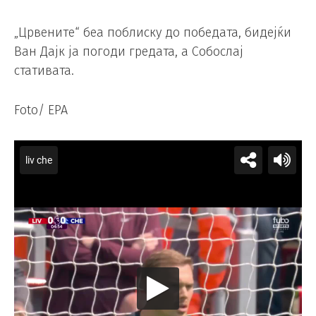
„Црвените“ беа поблиску до победата, бидејќи
Ван Дајк ја погоди гредата, а Собослај
стативата.
Foto/ EPA