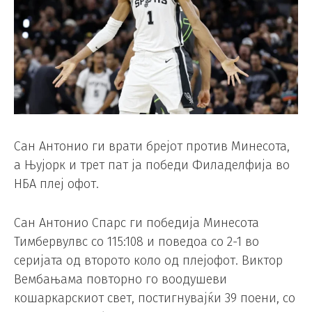
Сан Антонио ги врати брејот против Минесота,
а Њујорк и трет пат ја победи Филаделфија во
НБА плеј офот.
Сан Антонио Спарс ги победија Минесота
Тимбервулвс со 115:108 и поведоа со 2-1 во
серијата од второто коло од плејофот. Виктор
Вембањама повторно го воодушеви
кошаркарскиот свет, постигнувајќи 39 поени, со