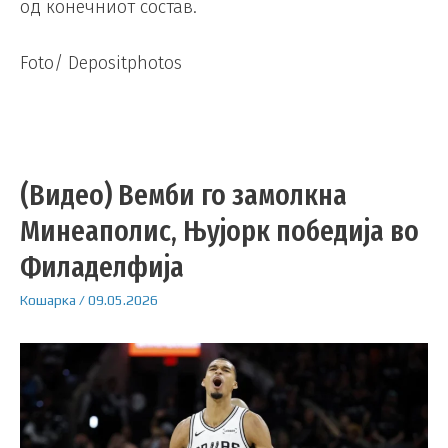
од конечниот состав.
Foto/ Depositphotos
(Видео) Вемби го замолкна
Минеаполис, Њујорк победија во
Филаделфија
Кошарка
/
09.05.2026