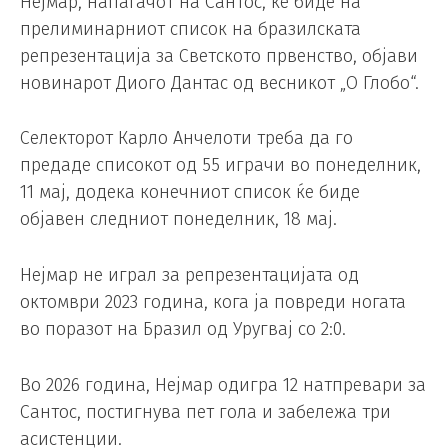
Нејмар, напаѓачот на Сантос, ќе биде на
прелиминарниот список на бразилската
репрезентација за Светското првенство, објави
новинарот Диого Дантас од весникот „О Глобо“.
Селекторот Карло Анчелоти треба да го
предаде списокот од 55 играчи во понеделник,
11 мај, додека конечниот список ќе биде
објавен следниот понеделник, 18 мај.
Нејмар не играл за репрезентацијата од
октомври 2023 година, кога ја повреди ногата
во поразот на Бразил од Уругвај со 2:0.
Во 2026 година, Нејмар одигра 12 натпревари за
Сантос, постигнува пет гола и забележа три
асистенции.