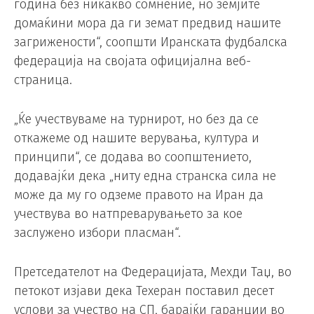
година без никакво сомнение, но земјите
домаќини мора да ги земат предвид нашите
загрижености“, соопшти Иранската фудбалска
федерација на својата официјална веб-
страница.
„Ќе учествуваме на турнирот, но без да се
откажеме од нашите верувања, култура и
принципи“, се додава во соопштението,
додавајќи дека „ниту една странска сила не
може да му го одземе правото на Иран да
учествува во натпреварувањето за кое
заслужено избори пласман“.
Претседателот на Федерацијата, Мехди Таџ, во
петокот изјави дека Техеран поставил десет
услови за учество на СП, барајќи гаранции во