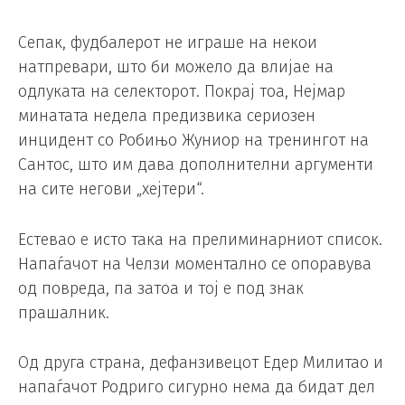
Сепак, фудбалерот не играше на некои
натпревари, што би можело да влијае на
одлуката на селекторот. Покрај тоа, Нејмар
минатата недела предизвика сериозен
инцидент со Робињо Жуниор на тренингот на
Сантос, што им дава дополнителни аргументи
на сите негови „хејтери“.
Естевао е исто така на прелиминарниот список.
Напаѓачот на Челзи моментално се опоравува
од повреда, па затоа и тој е под знак
прашалник.
Од друга страна, дефанзивецот Едер Милитао и
напаѓачот Родриго сигурно нема да бидат дел