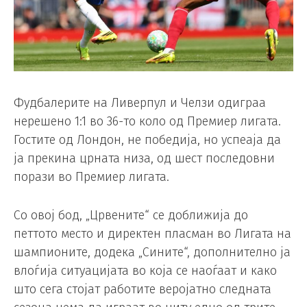
Фудбалерите на Ливерпул и Челзи одиграа
нерешено 1:1 во 36-то коло од Премиер лигата.
Гостите од Лондон, не победија, но успеаја да
ја прекина црната низа, од шест последовни
порази во Премиер лигата.
Со овој бод, „Црвените“ се доближија до
петтото место и директен пласман во Лигата на
шампионите, додека „Сините“, дополнително ја
влоѓија ситуацијата во која се наоѓаат и како
што сега стојат работите веројатно следната