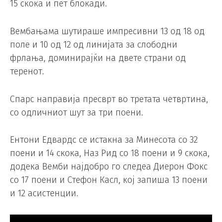
15 скока и пет блокади.
Вембањама шутираше импресивни 13 од 18 од
поле и 10 од 12 од линијата за слободни
фрлања, доминирајќи на двете страни од
теренот.
Спарс направија пресврт во третата четвртина,
со одличниот шут за три поени.
Ентони Едвардс се истакна за Минесота со 32
поени и 14 скока, Наз Рид со 18 поени и 9 скока,
додека Вемби најдобро го следеа Диерон Фокс
со 17 поени и Стефон Касл, кој запиша 13 поени
и 12 асистенции.