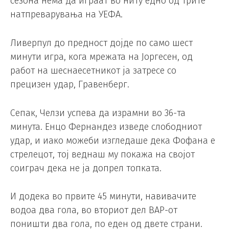
сезона нема да играат во ниту едно од трите
натпреварувања на УЕФА.
Ливерпул до предност дојде по само шест
минути игра, кога мрежата на Јоргесен, од
работ на шеснаесетникот ја затресе со
прецизен удар, Гравенберг.
Сепак, Челзи успева да израмни во 36-та
минута. Енцо Фернандез изведе слободниот
удар, и иако можеби изгледаше дека Фофана е
стрелецот, тој веднаш му покажа на својот
соиграч дека не ја допрел топката.
И додека во првите 45 минути, навивачите
водоа два гола, во вториот дел ВАР-от
поништи два гола, по еден од двете страни.