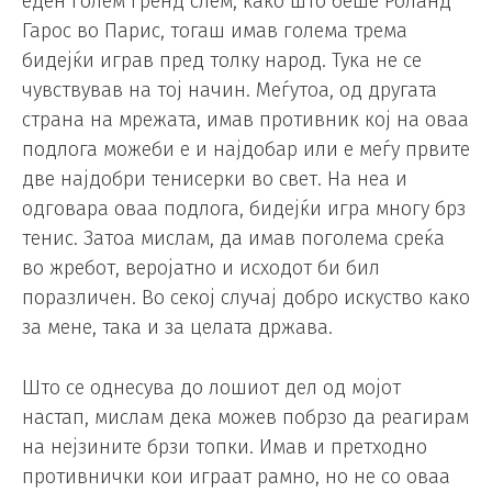
еден голем гренд слем, како што беше Роланд
Гарос во Парис, тогаш имав голема трема
бидејќи играв пред толку народ. Тука не се
чувствував на тој начин. Меѓутоа, од другата
страна на мрежата, имав противник кој на оваа
подлога можеби е и најдобар или е меѓу првите
две најдобри тенисерки во свет. На неа и
одговара оваа подлога, бидејќи игра многу брз
тенис. Затоа мислам, да имав поголема среќа
во жребот, веројатно и исходот би бил
поразличен. Во секој случај добро искуство како
за мене, така и за целата држава.
Што се однесува до лошиот дел од мојот
настап, мислам дека можев побрзо да реагирам
на нејзините брзи топки. Имав и претходно
противнички кои играат рамно, но не со оваа