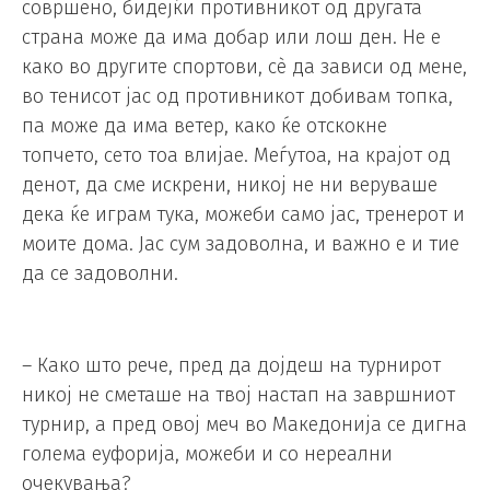
совршено, бидејќи противникот од другата
страна може да има добар или лош ден. Не е
како во другите спортови, сè да зависи од мене,
во тенисот јас од противникот добивам топка,
па може да има ветер, како ќе отскокне
топчето, сето тоа влијае. Меѓутоа, на крајот од
денот, да сме искрени, никој не ни веруваше
дека ќе играм тука, можеби само јас, тренерот и
моите дома. Јас сум задоволна, и важно е и тие
да се задоволни.
– Како што рече, пред да дојдеш на турнирот
никој не сметаше на твој настап на завршниот
турнир, а пред овој меч во Македонија се дигна
голема еуфорија, можеби и со нереални
очекувања?