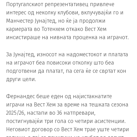
Португалскиот репрезентативец привлече
интерес од неколку клубови, вклучувајќи го и
Манчестер Јунајтед, но ќе ја продолжи
кариерата во Тотенхем откако Вест Хем
инсистираше на нивната проценка на играчот.
За Јунајтед, износот на надоместокот и платата
на играчот беа повисоки отколку што беа
подготвени да платат, па сега ќе се свртат кон
други цели.
Фернандес беше еден од најистакнатите
играчи на Вест Хем за време на тешката сезона
2025/26, настапи во 36 натпревари,
постигнувајќи три гола со четири асистенции.
Неговиот договор со Вест Хем трае уште четири