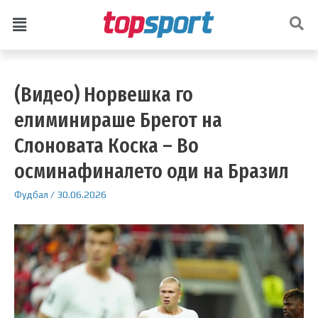
(Видео) Норвешка го
елиминираше Брегот на
Слоновата Коска – Во
осминафиналето оди на Бразил
Фудбал
/
30.06.2026