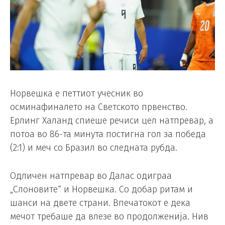
Норвешка е петтиот учесник во
осминафиналето на Светското првенство.
Ерлинг Хaланд спиеше речиси цел натпревар, а
потоа во 86-та минута постигна гол за победа
(2:1) и меч со Бразил во следната рубда.
Одличен натпревар во Далас одиграа
„Слоновите“ и Норвешка. Со добар ритам и
шанси на двете страни. Впечатокот е дека
мечот требаше да влезе во продолженија. Нив