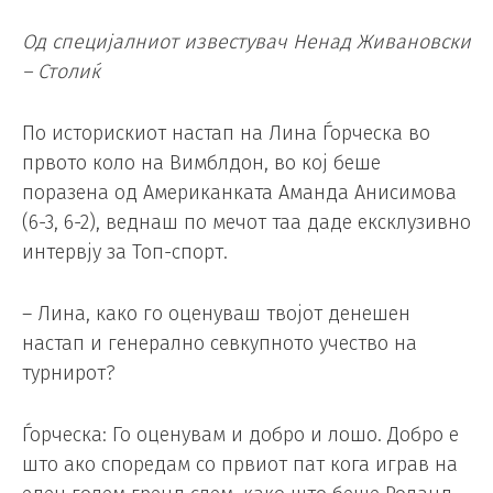
Од специјалниот известувач Ненад Живановски
– Столиќ
По историскиот настап на Лина Ѓорческа во
првото коло на Вимблдон, во кој беше
поразена од Американката Аманда Анисимова
(6-3, 6-2), веднаш по мечот таа даде ексклузивно
интервју за Топ-спорт.
– Лина, како го оценуваш твојот денешен
настап и генерално севкупното учество на
турнирот?
Ѓорческа: Го оценувам и добро и лошо. Добро е
што ако споредам со првиот пат кога играв на