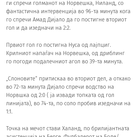
ги спречи голманот на Норвешка, Ниланд, со
фантастична интервенција во 96-та минута кога
го спречи Амад Дијало да го постигне вториот
гол и да изедначи на 2:2.
Првиот гол го постигна Нуса од лајпциг.
Крилниот напаѓач на Норвешка, од дриблинг
го погоди подалечниот агол во 39-та минута.
„Слоновите“ притискаа во вториот дел, а откако
во 72-та минута Дијало спречи водство на
Норвшка од 2:0 ( ја извади топката од гол
линијата), во 74-та, по соло пробив изедначи на
1:1.
Точка на мечот стави Халанд, по брилијантната
асистенција на Берге. Фудбалерот на Боде/