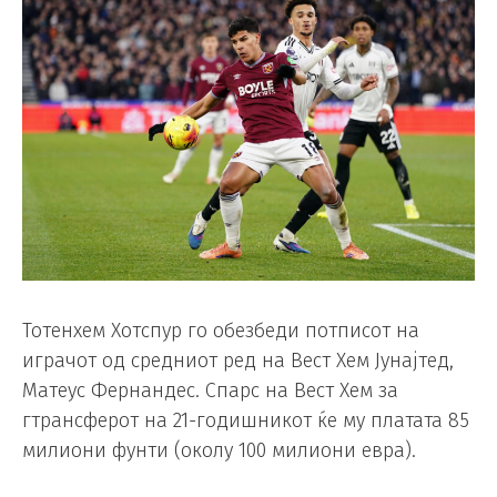
Тотенхем Хотспур го обезбеди потписот на
играчот од средниот ред на Вест Хем Јунајтед,
Матеус Фернандес. Спарс на Вест Хем за
гтрансферот на 21-годишникот ќе му платата 85
милиони фунти (околу 100 милиони евра).