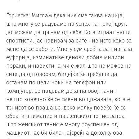
Ѓорческа: Мислам дека ние сме таква нација,
што многу се радуваме на успех на некој друг.
Јас можам да тргнам од себе. Кога играат наши
спортисти, јас навивам за сите нив исто како за
мене да се работи. Многу сум среќна за нивната
еуфорија, изминативе денови добив милион
пораки, и навистина ми е жал што не можев на
сите да одговорам, бидејќи ќе требаше да
останам по цели ноќи на телефон или
компјутер. Се надевам дека на овој начин
нешто конечно ќе се смени во државата, кога е
тенисот во прашање, дека малку повеќе ќе се
обрати внимание и на женскиот тенис, затоа
што женскиот тенис е многу поуспешен од
машкиот. Јас би била најсреќна доколку ова