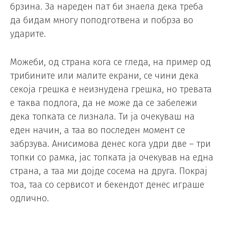
брзина. За нареден пат би знаела дека треба
да бидам многу поподготвена и побрза во
ударите.
Можеби, од страна кога се гледа, на пример од
трибините или малите екрани, се чини дека
секоја грешка е неизнудена грешка, но тревата
е таква подлога, да не може да се забележи
дека топката се лизнала. Ти ја очекуваш на
еден начин, а таа во последен момент се
забрзува. Анисимова денес кога удри две – три
топки со рамка, јас топката ја очекував на една
страна, а таа ми дојде сосема на друга. Покрај
тоа, таа со сервисот и бекендот денес играше
одлично.