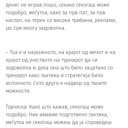
денес не играв лошо, секако секогаш може
подобро, меѓутоа, како за прв пат, за прв
настап, на терен со високи трибини, реклами,
јас сум многу задоволна.
– Тоа е и најважното, на крајот од мечот и на
крајот од учеството на турнирот да си
задоволна и дека она што било зацртано со
тренерот како тактика и стратегија било
исполнето. Сето друго е надвор од твоите
можности.
Ѓорческа: Како што кажав, секогаш може
подобро. Ние имавме подготвено тактика,
меѓутоа не секогаш можеш да ја спроведеш