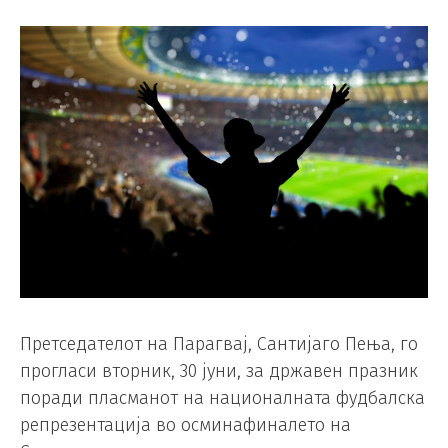
Претседателот на Парагвај, Сантијаго Пења, го
прогласи вторник, 30 јуни, за државен празник
поради пласманот на националната фудбалска
репрезентација во осминафиналето на