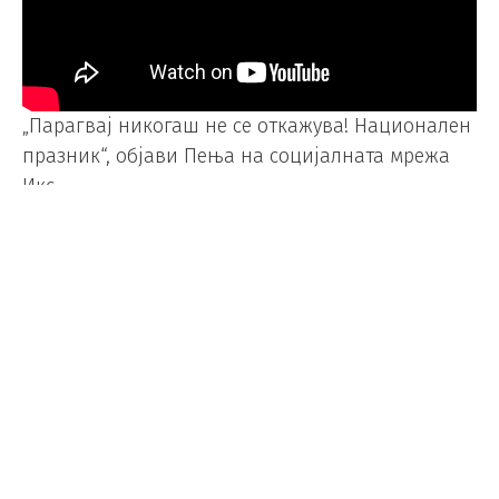
„Парагвај никогаш не се откажува! Национален
празник“, објави Пења на социјалната мрежа
Икс.
„Денес, цела земја слави. Ја слави победата на
тимот што го претставува нашиот идентитет:
канџите, вербата и силата на една нација што
никогаш не се предава“, додаде парагвајскиот
претседател.
Канцеларијата на претседателот на Парагвај
потоа објави дека во оваа земја е прогласен
национален празник како знак на историскиот
успех на националната фудбалска