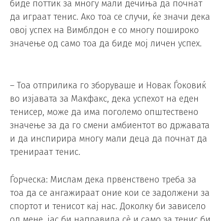
биде поттик за многу мали дечиња да почнат
да играат тенис. Ако тоа се случи, ќе значи дека
овој успех на Вимблдон е со многу пошироко
значење од само тоа да биде мој личен успех.
– Тоа отприлика го зборуваше и Новак Ѓоковиќ
во изјавата за Макфакс, дека успехот на еден
тенисер, може да има поголемо општествено
значење за да го смени амбиентот во државата
и да инспирира многу мали деца да почнат да
тренираат тенис.
Ѓорческа: Мислам дека првенствено треба за
тоа да се ангажираат оние кои се задолжени за
спортот и тенисот кај нас. Доколку би зависело
од мене, јас би направила сè и само за тенис би