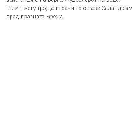
Глимт, меѓу тројца играчи го остави Халанд сам
пред празната мрежа.