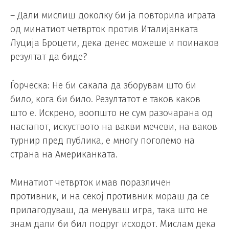
– Дали мислиш доколку би ја повторила играта
од минатиот четврток против Италијанката
Луција Броцети, дека денес можеше и поинаков
резултат да биде?
Ѓорческа: Не би сакала да зборувам што би
било, кога би било. Резултатот е таков каков
што е. Искрено, воопшто не сум разочарана од
настапот, искуството на вакви мечеви, на ваков
турнир пред публика, е многу поголемо на
страна на Американката.
Минатиот четврток имав поразличен
противник, и на секој противник мораш да се
прилагодуваш, да менуваш игра, така што не
знам дали би бил подруг исходот. Мислам дека