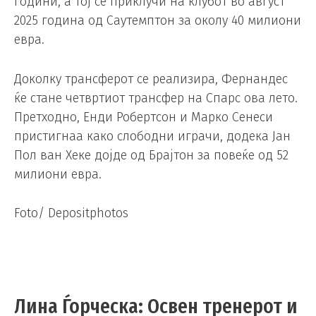
години, а тој се приклучи на клубот во август
2025 година од Саутемптон за околу 40 милиони
евра.
Доколку трансферот се реализира, Фернандес
ќе стане четвртиот трансфер на Спарс ова лето.
Претходно, Енди Робертсон и Марко Сенеси
пристигнаа како слободни играчи, додека Јан
Пол ван Хеке дојде од Брајтон за повеќе од 52
милиони евра.
Foto/ Depositphotos
Лина Ѓорческа: Освен тренерот и