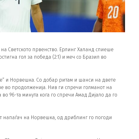
на Светското првенство. Ерлинг Хaланд спиеше
стигна гол за победа (2:1) и меч со Бразил во
“ и Норвешка. Со добар ритам и шанси на двете
зе во продолженија. Нив ги спречи голманот на
во 96-та минута кога го спречи Амад Дијало да го
от напаѓач на Норвешка, од дриблинг го погоди