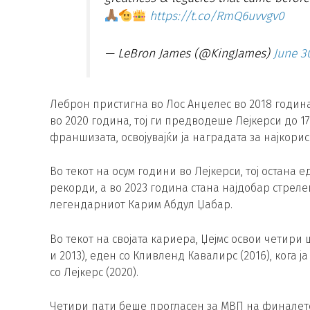
https://t.co/RmQ6uvvgv0
— LeBron James (@KingJames)
June 3
Леброн пристигна во Лос Анџелес во 2018 годин
во 2020 година, тој ги предводеше Лејкерси до 1
франшизата, освојувајќи ја наградата за најкори
Во текот на осум години во Лејкерси, тој остана 
рекорди, а во 2023 година стана најдобар стреле
легендарниот Карим Абдул Џабар.
Во текот на својата кариера, Џејмс освои четири
и 2013), еден со Кливленд Кавалирс (2016), кога ј
со Лејкерс (2020).
Четири пати беше прогласен за МВП на финалето