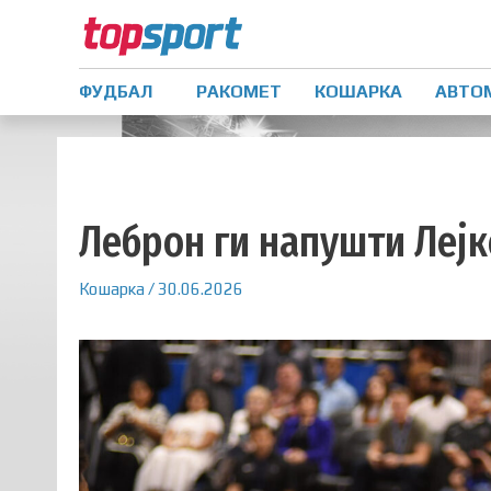
ФУДБАЛ
РАКОМЕТ
КОШАРКА
АВТО
Леброн ги напушти Леј
Кошарка
/
30.06.2026