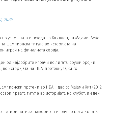
0, 2026
а по успешната епизода во Кливленд и Мајами. Веќе
7-та шампионска титула во историјата на
сен играч на финалната серија.
еден од најдобрите играчи во лигата, сруши бројни
ц во историјата на НБА, претекнувајќи го
 шампионски прстени во НБА – два со Мајами Хит (2012
а освои првата титула во историјата на клубот, и еден
, четири пати за најкорисен играч во регуларната