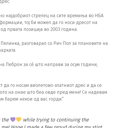
дрес.
, но најдобриот стрелец на сите времиња во НБА
формации, тој би можел да го носи дресот на
од првата позиција во 2003 година.
б Пелинка, разговарал со Рич Пол за плановите на
шарката.
на Леброн за сè што направи за осум години,
ст да го носам виолетово-златниот дрес и да се
ото на оние што беа овде пред мене! Се надевам
ам барем некои од вас горди.“
r the
while trying to continuing the
 me! Hope I made a few proud during my stint.