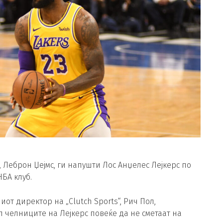
Леброн Џејмс, ги напушти Лос Анџелес Лејкерс по
НБА клуб.
иот директор на „Clutch Sports“, Рич Пол,
челниците на Лејкерс повеќе да не сметаат на