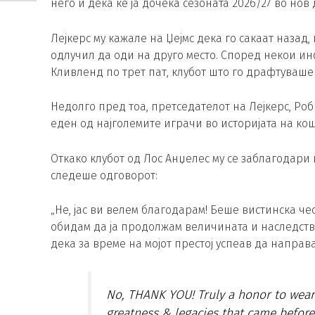
него и дека ќе ја дочека сезоната 2026/27 во нов 
Лејкерс му кажале на Џејмс дека го сакаат назад
одлучил да оди на друго место. Според некои ин
Кливленд по трет пат, клубот што го драфтуваше 
Недолго пред тоа, претседателот на Лејкерс, Ро
еден од најголемите играчи во историјата на ко
Откако клубот од Лос Анџелес му се заблагодари 
следеше одговорот:
„Не, јас ви велем благодарам! Беше вистинска че
обидам да ја продолжам величината и наследств
дека за време на мојот престој успеав да направ
No, THANK YOU! Truly a honor to wea
greatness & legacies that came before