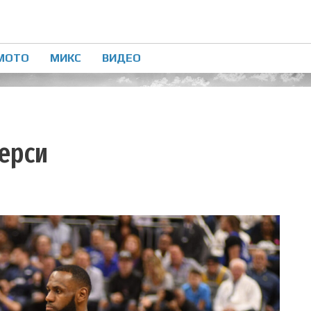
МОТО
МИКС
ВИДЕО
керси