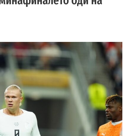
сминафиналето оди на