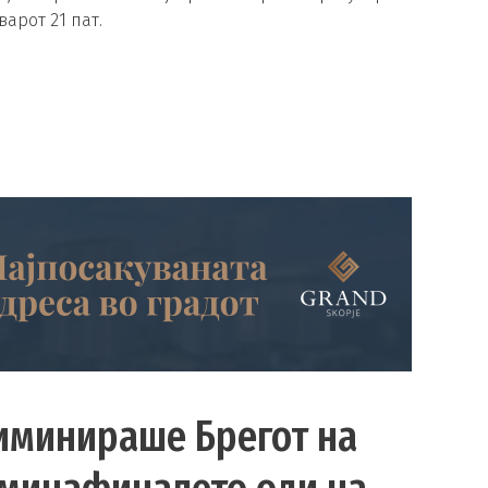
арот 21 пат.
лиминираше Брегот на