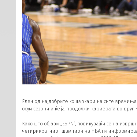
Еден од најдобрите кошаркари на сите времиња, 
осум сезони и ќе ја продолжи кариерата во друг 
Како што објави „ESPN“, повикувајќи се на извршн
четирикратниот шампион на НБА ги информирал 