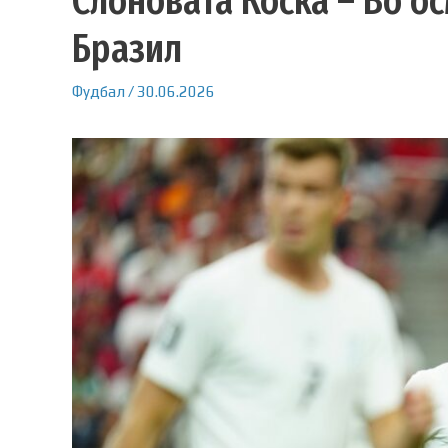
Слоновата Коска – Во о
Бразил
Фудбал
/
30.06.2026