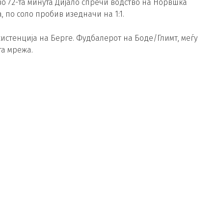
во 72-та минута Дијало спречи водство на Норвшка
та, по соло пробив изедначи на 1:1.
систенција на Берге. Фудбалерот на Боде/Глимт, меѓу
та мрежа.