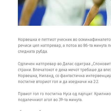
Норвешка е петтиот учесник во осминафиналето 
речиси цел натпревар, а потоа во 86-та минута по
следната рубда.
Одличен натпревар во Далас одиграа „Слоновите
страни. Впечатокот е дека мечот требаше да вле
Норвешка, Ниланд, со фантастична интервенција 
постигне вториот гол и да изедначи на 2:2.
Првиот гол го постигна Нуса од лајпциг. Крилни
подалечниот агол во 39-та минута.