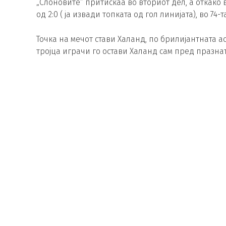
„Слоновите“ притискаа во вториот дел, а откако 
од 2:0 ( ја извади топката од гол линијата), во 74-
Точка на мечот стави Халанд, по брилијантната а
тројца играчи го остави Халанд сам пред празна