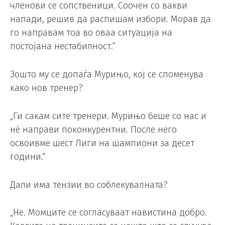
членови се сопственици. Соочен со вакви
напади, решив да распишам избори. Морав да
го направам тоа во оваа ситуација на
постојана нестабилност.“
Зошто му се допаѓа Мурињо, кој се споменува
како нов тренер?
„Ги сакам сите тренери. Мурињо беше со нас и
нè направи поконкурентни. После него
освоивме шест Лиги на шампиони за десет
години.“
Дали има тензии во соблекувалната?
„Не. Момците се согласуваат навистина добро.