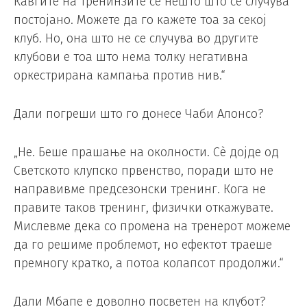
Кавгите на тренинзите се нешто што се случува
постојано. Можете да го кажете тоа за секој
клуб. Но, она што не се случува во другите
клубови е тоа што нема толку негативна
оркестрирана кампања против нив.“
Дали погреши што го донесе Чаби Алонсо?
„Не. Беше прашање на околности. Сè дојде од
Светското клупско првенство, поради што не
направивме предсезонски тренинг. Кога не
правите таков тренинг, физички откажувате.
Мислевме дека со промена на тренерот можеме
да го решиме проблемот, но ефектот траеше
премногу кратко, а потоа колапсот продолжи.“
Дали Мбапе е доволно посветен на клубот?