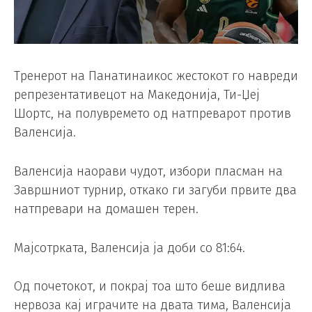
Тренерот на Панатинаикос жестокот го навреди
репрезентативецот на Македонија, Ти-Џеј
Шортс, на полувремето од натпреварот против
Валенсија.
Валенсија наорави чудот, избори пласман на
Завршниот турнир, откако ги загуби првите два
натпревари на домашен терен.
Мајсотрката, Валенсија ја доби со 81:64.
Од почетокот, и покрај тоа што беше видлива
нервоза кај играчите на двата тима, Валенсија