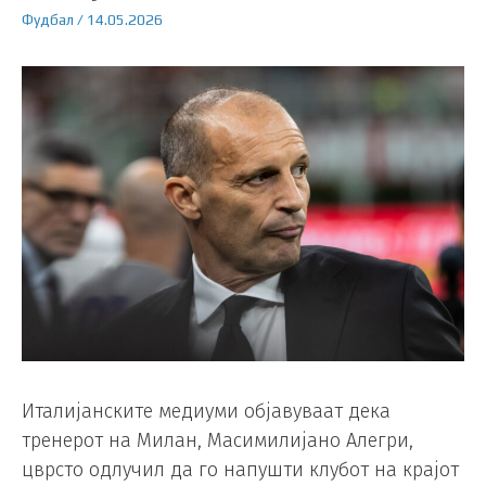
Фудбал
/
14.05.2026
Италијанските медиуми објавуваат дека
тренерот на Милан, Масимилијано Алегри,
цврсто одлучил да го напушти клубот на крајот