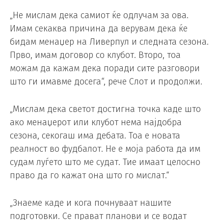
„Не мислам дека самиот ќе одлучам за ова.
Имам секаква причина да верувам дека ќе
бидам менаџер на Ливерпул и следната сезона.
Прво, имам договор со клубот. Второ, тоа
можам да кажам дека поради сите разговори
што ги имавме досега“, рече Слот и продолжи.
„Мислам дека светот достигна точка каде што
ако менаџерот или клубот нема најдобра
сезона, секогаш има дебата. Тоа е новата
реалност во фудбалот. Не е моја работа да им
судам луѓето што ме судат. Тие имаат целосно
право да го кажат она што го мислат.“
„Знаеме каде и кога почнуваат нашите
подготовки. Се прават планови и се водат