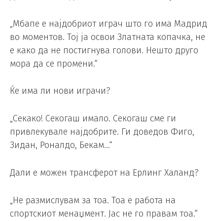
„Мбапе е најдобриот играч што го има Мадрид
во моментов. Тој ја освои Златната копачка, не
е како да не постигнува голови. Нешто друго
мора да се промени.“
Ќе има ли нови играчи?
„Секако! Секогаш имало. Секогаш сме ги
привлекувале најдобрите. Ги доведов Фиго,
Зидан, Роналдо, Бекам…“
Дали е можен трансферот на Ерлинг Халанд?
„Не размислувам за тоа. Тоа е работа на
спортскиот менаџмент. Јас не го правам тоа.“