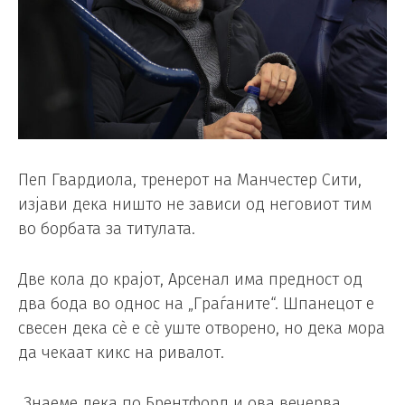
Пеп Гвардиола, тренерот на Манчестер Сити,
изјави дека ништо не зависи од неговиот тим
во борбата за титулата.
Две кола до крајот, Арсенал има предност од
два бода во однос на „Граѓаните“. Шпанецот е
свесен дека сè е сè уште отворено, но дека мора
да чекаат кикс на ривалот.
„Знаеме дека по Брентфорд и ова вечерва