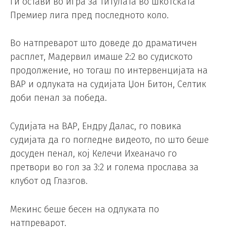
ги остави во игра за титулата во шкотската
Премиер лига пред последното коло.
Во натпреварот што доведе до драматичен
расплет, Мадервил имаше 2:2 во судиското
продолжение, но тогаш по интервенцијата на
ВАР и одлуката на судијата Џон Битон, Селтик
доби пенал за победа.
Судијата на ВАР, Ендру Далас, го повика
судијата да го погледне видеото, по што беше
досуден пенал, кој Келечи Ихеаначо го
претвори во гол за 3:2 и голема прослава за
клубот од Глазгов.
Мекинс беше бесен на одлуката по
натпреварот.