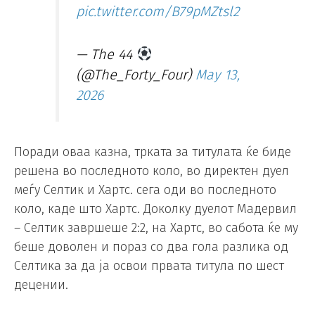
pic.twitter.com/B79pMZtsl2
— The 44
(@The_Forty_Four)
May 13,
2026
Поради оваа казна, трката за титулата ќе биде
решена во последното коло, во директен дуел
меѓу Селтик и Хартс. сега оди во последното
коло, каде што Хартс. Доколку дуелот Мадервил
– Селтик завршеше 2:2, на Хартс, во сабота ќе му
беше доволен и пораз со два гола разлика од
Селтика за да ја освои првата титула по шест
децении.