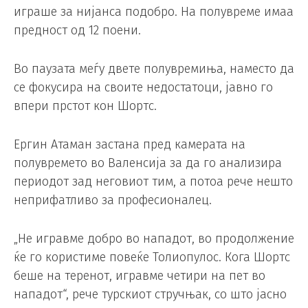
играше за нијанса подобро. На полувреме имаа
предност од 12 поени.
Во паузата меѓу двете полувремиња, наместо да
се фокусира на своите недостатоци, јавно го
впери прстот кон Шортс.
Ергин Атаман застана пред камерата на
полувремето во Валенсија за да го анализира
периодот зад неговиот тим, а потоа рече нешто
неприфатливо за професионалец.
„Не игравме добро во нападот, во продолжение
ќе го користиме повеќе Толиопулос. Кога Шортс
беше на теренот, игравме четири на пет во
нападот“, рече турскиот стручњак, со што јасно