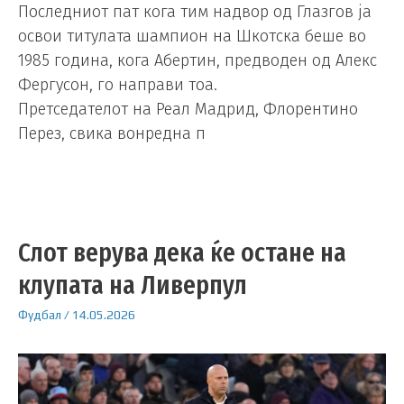
Последниот пат кога тим надвор од Глазгов ја
освои титулата шампион на Шкотска беше во
1985 година, кога Абертин, предводен од Алекс
Фергусон, го направи тоа.
Претседателот на Реал Мадрид, Флорентино
Перез, свика вонредна п
Слот верува дека ќе остане на
клупата на Ливерпул
Фудбал
/
14.05.2026