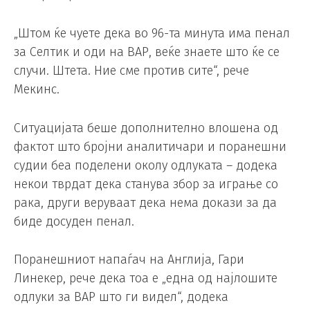
„Штом ќе чуете дека во 96-та минута има пенал
за Селтик и оди на ВАР, веќе знаете што ќе се
случи. Штета. Ние сме против сите“, рече
Мекинс.
Ситуацијата беше дополнително влошена од
фактот што бројни аналитичари и поранешни
судии беа поделени околу одлуката – додека
некои тврдат дека станува збор за играње со
рака, други веруваат дека нема докази за да
биде досуден пенал.
Поранешниот напаѓач на Англија, Гари
Линекер, рече дека тоа е „една од најлошите
одлуки за ВАР што ги видел“, додека