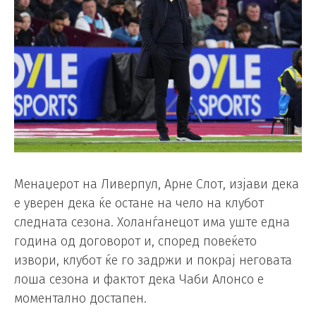
Менаџерот на Ливерпул, Арне Слот, изјави дека
е уверен дека ќе остане на чело на клубот
следната сезона. Холанѓанецот има уште една
година од договорот и, според повеќето
извори, клубот ќе го задржи и покрај неговата
лоша сезона и фактот дека Чаби Алонсо е
моментално достапен.