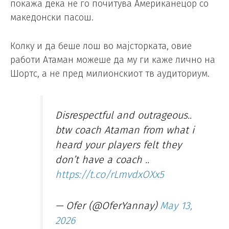
покажа дека не го почитува Американецор со
македонски пасош.
Колку и да беше лош во мајсторката, овие
работи Атаман можеше да му ги каже лично на
Шортс, а не пред милионскиот тв аудиториум.
Disrespectful and outrageous..
btw coach Ataman from what i
heard your players felt they
don’t have a coach ..
https://t.co/rLmvdxOXx5
— Ofer (@OferYannay)
May 13,
2026