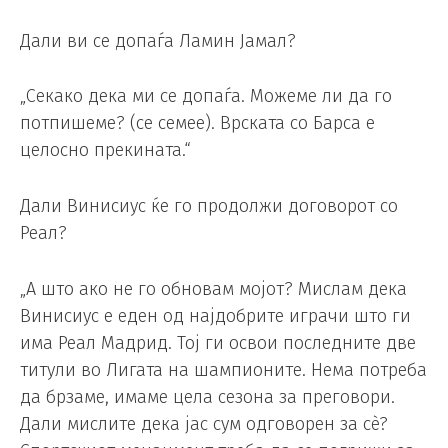
Дали ви се допаѓа Ламин Јамал?
„Секако дека ми се допаѓа. Можеме ли да го
потпишеме? (се семее). Врската со Барса е
целосно прекината.“
Дали Винисиус ќе го продолжи договорот со
Реал?
„А што ако не го обновам мојот? Мислам дека
Винисиус е еден од најдобрите играчи што ги
има Реал Мадрид. Тој ги освои последните две
титули во Лигата на шампионите. Нема потреба
да брзаме, имаме цела сезона за преговори.
Дали мислите дека јас сум одговорен за сè?