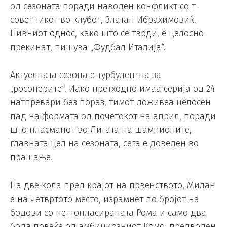
од сезоната поради наводен конфликт со т
советникот во клубот, Златан Ибрахимовиќ.
Нивниот однос, како што се тврди, е целосно
прекинат, пишува „Фудбал Италија“.
Актуелната сезона е турбулентна за
„росонерите“. Иако претходно имаа серија од 24
натпревари без пораз, тимот доживеа целосен
пад на формата од почетокот на април, поради
што пласманот во Лигата на шампионите,
главната цел на сезоната, сега е доведен во
прашање.
На две кола пред крајот на првенството, Милан
е на четвртото место, израмнет по бројот на
бодови со петтопласираната Рома и само два
бода повеќе од амбициозниот Комо, предводен