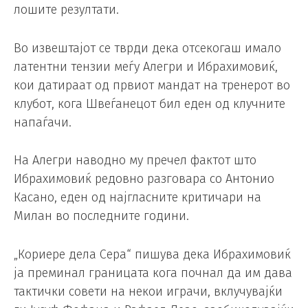
лошите резултати.
Во извештајот се тврди дека отсекогаш имало
латентни тензии меѓу Алегри и Ибрахимовиќ,
кои датираат од првиот мандат на тренерот во
клубот, кога Швеѓанецот бил еден од клучните
напаѓачи.
На Алегри наводно му пречел фактот што
Ибрахимовиќ редовно разговара со Антонио
Касано, еден од најгласните критичари на
Милан во последните години.
„Кориере дела Сера“ пишува дека Ибрахимовиќ
ја преминал границата кога почнал да им дава
тактички совети на некои играчи, вклучувајќи