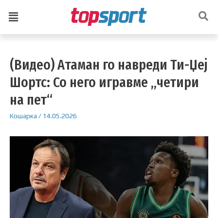
(Видео) Атаман го навреди Ти-Џеј
Шортс: Со него игравме „четири
на пет“
Кошарка
/
14.05.2026