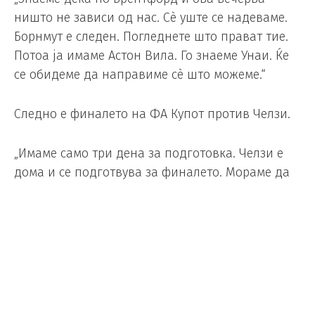
ништо не зависи од нас. Сè уште се надеваме.
Борнмут е следен. Погледнете што прават тие.
Потоа ја имаме Астон Вила. Го знаеме Унаи. Ќе
се обидеме да направиме сè што можеме.“
Следно е финалето на ФА Купот против Челзи.
„Имаме само три дена за подготовка. Челзи е
дома и се подготвува за финалето. Мораме да
патуваме во Лондон, а тие секако се таму,
останаа дома. Ние сме само уморни, уморни и
уште поуморни. И покрај тоа, имам доверба во
целиот тим. Само помислете колку се добри
играчите кои не играа денес. Сега се одмараме
колку што можеме и одиме во финалето,
секогаш е задоволство да се игра на Вембли. Се