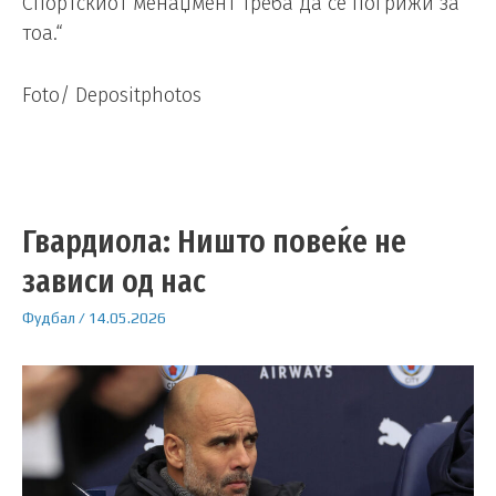
Спортскиот менаџмент треба да се погрижи за
тоа.“
Foto/ Depositphotos
Гвардиола: Ништо повеќе не
зависи од нас
Фудбал
/
14.05.2026