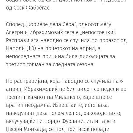
од Сеск Фабрегас.
Според „Кориере дела Сера“, односот меѓу
Алегри и Ибрахимовиќ сега е „непостоечки“.
Расправијата наводно се случила по поразот од
Наполи (1:0) на почетокот на април, а
непосредната причина била дискусијата за
третиот голман за следната сезона.
По расправијата, која наводно се случила на 6
април, Ибрахимовиќ не бил виден со недели во
тренинг кампот на Миланело, каде што се
вратил неодамна. Извештаите, исто така,
наведуваат дека голем дел од раководството,
вклучувајќи ги Џорџо Фурлани, Игли Таре и
Џефри Монкада, се под притисок поради