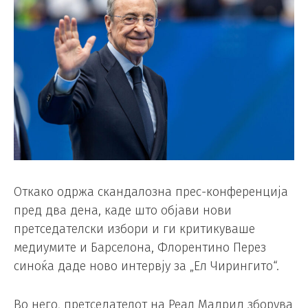
Откако одржа скандалозна прес-конференција
пред два дена, каде што објави нови
претседателски избори и ги критикуваше
медиумите и Барселона, Флорентино Перез
синоќа даде ново интервју за „Ел Чирингито“.
Во него, претседателот на Реал Мадрид зборува