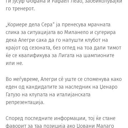
ги Јусуф Фофана и Рафаел Леао, заобиколувајќи
го тренерот.
„Кориере дела Сера“ ја пренесува мрачната
слика за ситуацијата во Миланело и сугерира
дека Алегри сака да го напушти клубот на
крајот од сезоната, без оглед на тоа дали тимот
ќе се квалификува за Лигата на шампионите
или не.
Во меѓувреме, Алегри сè уште се споменува како
еден од кандидатите за наследник на Џенаро
Гатузо на клупата на италијанската
репрезентација.
Според последните информации, тој ќе стане
фаворит за таа позиција ако Џовани Малаго