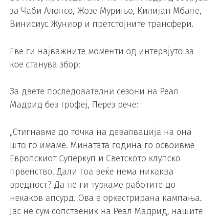
за Чаби Алонсо, Жозе Мурињо, Килијан Мбапе,
Винисиус Жуниор и претстојните трансфери.
Еве ги најважните моменти од интервјуто за
кое станува збор:
За двете последователни сезони на Реал
Мадрид без трофеј, Перез рече:
„Стигнавме до точка на девалвација на она
што го имаме. Минатата година го освоивме
Европскиот Суперкуп и Светското клупско
првенство. Дали тоа веќе нема никаква
вредност? Да не ги туркаме работите до
некаков апсурд. Ова е оркестрирана кампања.
Јас не сум сопственик на Реал Мадрид, нашите