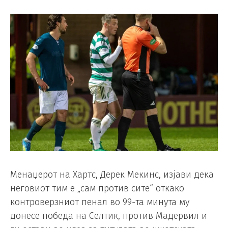
Менаџерот на Хартс, Дерек Мекинс, изјави дека
неговиот тим е „сам против сите“ откако
контроверзниот пенал во 99-та минута му
донесе победа на Селтик, против Мадервил и