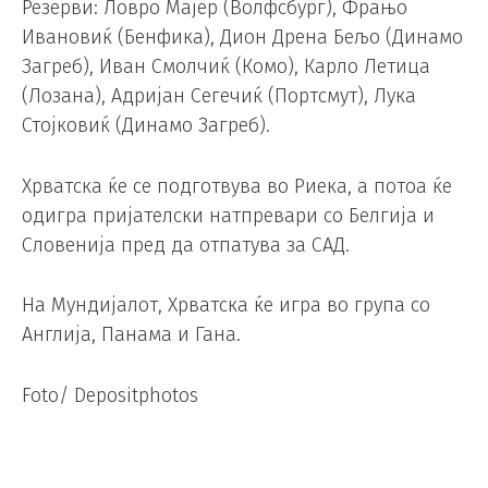
Резерви: Ловро Мајер (Волфсбург), Фрањо
Ивановиќ (Бенфика), Дион Дрена Бељо (Динамо
Загреб), Иван Смолчиќ (Комо), Карло Летица
(Лозана), Адријан Сегечиќ (Портсмут), Лука
Стојковиќ (Динамо Загреб).
Хрватска ќе се подготвува во Риека, а потоа ќе
одигра пријателски натпревари со Белгија и
Словенија пред да отпатува за САД.
На Мундијалот, Хрватска ќе игра во група со
Англија, Панама и Гана.
Foto/ Depositphotos