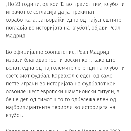
„По 23 години, од кои 13 во првиот тим, клубот и
играчот се согласија да ја прекинат
соработката, затворајќи едно од најуспешните
поглавја во историјата на клубот“, објави Реал
Мадрид.
Во официјално соопштение, Реал Мадрид
изрази благодарност и восхит кон, како што
велат, една од најголемите легенди на клубот и
светскиот фудбал. Карвахал е еден од само
петте играчи во историјата на фудбалот кои
освоиле шест европски шампионски титули, а
беше дел од тимот што го одбележа еден од
најбрилијантните периоди во историјата на
клубот.