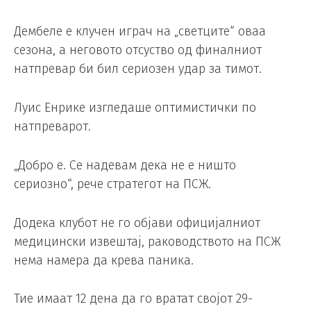
Дембеле е клучен играч на „светците“ оваа
сезона, а неговото отсуство од финалниот
натпревар би бил сериозен удар за тимот.
Луис Енрике изгледаше оптимистички по
натпреварот.
„Добро е. Се надевам дека не е ништо
сериозно“, рече стратегот на ПСЖ.
Додека клубот не го објави официјалниот
медицински извештај, раководството на ПСЖ
нема намера да крева паника.
Тие имаат 12 дена да го вратат својот 29-