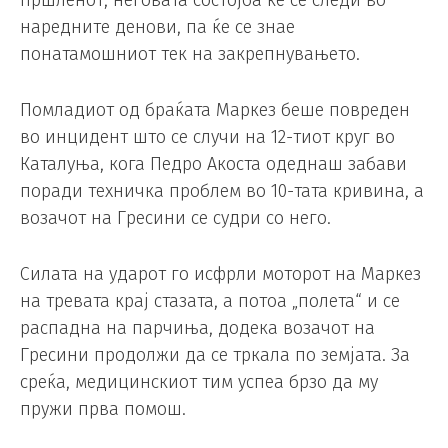
наредните денови, па ќе се знае
понатамошниот тек на закрепнувањето.
Помладиот од браќата Маркез беше повреден
во инцидент што се случи на 12-тиот круг во
Каталуња, кога Педро Акоста одеднаш забави
поради техничка проблем во 10-тата кривина, а
возачот на Гресини се судри со него.
Силата на ударот го исфрли моторот на Маркез
на тревата крај стазата, а потоа „полета“ и се
распадна на парчиња, додека возачот на
Гресини продолжи да се тркала по земјата. За
среќа, медицинскиот тим успеа брзо да му
пружи прва помош.