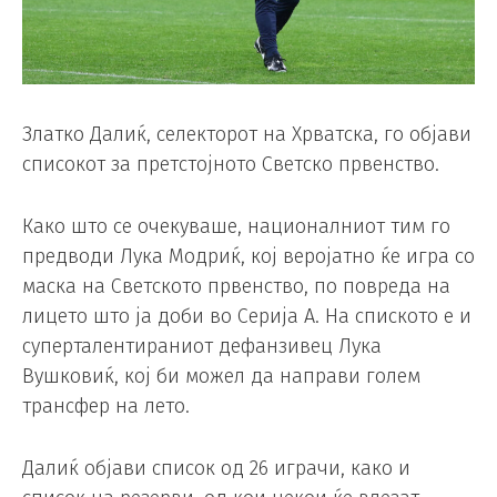
Златко Далиќ, селекторот на Хрватска, го објави
списокот за претстојното Светско првенство.
Како што се очекуваше, националниот тим го
предводи Лука Модриќ, кој веројатно ќе игра со
маска на Светското првенство, по повреда на
лицето што ја доби во Серија А. На спиското е и
суперталентираниот дефанзивец Лука
Вушковиќ, кој би можел да направи голем
трансфер на лето.
Далиќ објави список од 26 играчи, како и