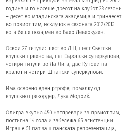
Карвахал се приклучи на Реал Мадрид во 2002
година и го носеше дресот на клубот 23 сезони
– десет во младинската академија и тринаесет
во првиот тим, исклучок е сезоната 2012/2013
кога беше позајмен во Баер Леверкузен.
Освои 27 титули: шест во ЛШ, шест Светски
клупски првенства, пет Европски суперкупови,
четири титули во Ла Лига, две Купови на
кралот и четири Шпански суперкупови.
Има освоено еден ртрофеј помалку од
клупскиот рекордер, Лука Модриќ.
Одигра вкупно 450 натпревари за првиот тим,
постигна 14 гола и забележа 65 асистенции.
Играше 51 пат за шпанската репрезентација,