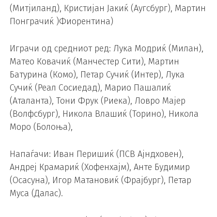
(Митјиланд), Кристијан Јакиќ (Аугсбург), Мартин
Понграчиќ )Фиорентина)
Играчи од средниот ред: Лука Модриќ (Милан),
Матео Ковачиќ (Манчестер Сити), Мартин
Батурина (Комо), Петар Сучиќ (Интер), Лука
Сучиќ (Реал Сосиедад), Марио Пашалиќ
(Аталанта), Тони Фрук (Риека), Ловро Мајер
(Волфсбург), Никола Влашиќ (Торино), Никола
Моро (Болоња),
Напаѓачи: Иван Перишиќ (ПСВ Ајндховен),
Андреј Крамариќ (Хофенхајм), Анте Будимир
(Осасуна), Игор Матановиќ (Фрајбург), Петар
Муса (Далас).