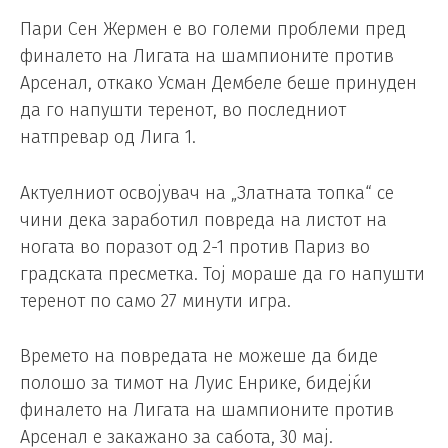
Пари Сен Жермен е во големи проблеми пред
финалето на Лигата на шампионите против
Арсенал, откако Усман Дембеле беше принуден
да го напушти теренот, во последниот
натпревар од Лига 1.
Актуелниот освојувач на „Златната топка“ се
чини дека заработил повреда на листот на
ногата во поразот од 2-1 против Париз во
градската пресметка. Тој мораше да го напушти
теренот по само 27 минути игра.
Времето на повредата не можеше да биде
полошо за тимот на Луис Енрике, бидејќи
финалето на Лигата на шампионите против
Арсенал е закажано за сабота, 30 мај.