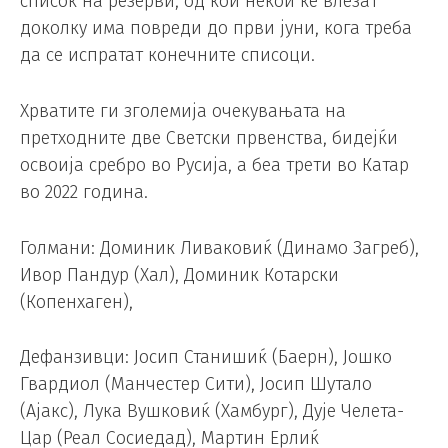
список на резерви, од кои некои ќе влезат
доколку има повреди до први јуни, кога треба
да се испратат конечните списоци.
Хрватите ги зголемија очекувањата на
претходните две Светски првенства, бидејќи
освоија сребро во Русија, а беа трети во Катар
во 2022 година.
Голмани: Доминик Ливаковиќ (Динамо Загреб),
Ивор Пандур (Хал), Доминик Котарски
(Копенхаген),
Дефанзивци: Јосип Станишиќ (Баерн), Јошко
Гвардиол (Манчестер Сити), Јосип Шутало
(Ајакс), Лука Вушковиќ (Хамбург), Дује Челета-
Цар (Реал Сосиедад), Мартин Ерлиќ