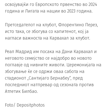
освојувајќи го Европското првенство во 2024
година и Лигата на нации во 2023 година.
Претседателот на клубот, Флорентино Перез,
исто така, се збогува со капитенот, кој ја
нагласи важноста на Карвахал за клубот.
Реал Мадрид им посака на Дани Карвахал и
неговото семејство се најдобро во новото
поглавје од нивните животи. Церемонијата на
збогување ќе се одржи оваа сабота на
стадионот „Сантијаго Бернабеу“, пред
последниот натпревар од сезоната против
Атлетик Билбао.
Foto/ Depositphotos