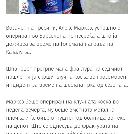
Возачот на Гресини, Алекс Маркез, успешно е
опериран во Барселона по несреќата што ја
доживеа за време на Големата награда на
Каталуња.
Шпанецот претрпе мала фрактура на седмиот
пршлен и ја скрши клучна коска во грозоморен
инцидент за време на шестата трка од сезоната.
Маркез беше опериран на клучната коска во
недела вечерта, му беше вметната метална
плочка и ќе биде отпуштен од болница во текот
на денот. Што се однесува до фрактурата на
пршленот, неговата состојба ќе се следи во