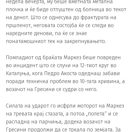
недела вечерта, му беше вметната метална
плочка и ќе биде отпуштен од болница во текот
на денот. Што се однесува до фрактурата на
пршленот, неговата состојба ќе се следи во
наредните денови, па ќе се знае
понатамошниот тек на закрепнувањето.
Помладиот од браќата Маркез беше повреден
во инцидент што се случи на 12-тиот круг во
Каталуња, кога Педро Акоста одеднаш забави
поради техничка проблем во 10-тата кривина, а
возачот на Гресини се судри со него.
Силата на ударот го исфрли моторот на Маркез
на тревата крај стазата, а потоа „полета“ и се
распадна на парчиња, додека возачот на
Гресини продолжи да се тркала по земјата. За