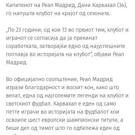
Капитенот на Реал Мадрид, Дани Карвахал (34),
го напушта клубот на крајот од сезоната.
„По 23 години, од кои 13 во првиот тим, клубот и
играчот се согласија да ја прекинат
соработката, затворајќи едно од најуспешните
поглавја во историјата на клубот“, објави Реал
Мадрид.
Во официјално соопштение, Реал Мадрид
изрази благодарност и восхит кон, како што
велат, една од најголемите легенди на клубот и
светскиот фудбал. Карвахал е еден од само
петте играчи во историјата на фудбалот кои
освоиле шест европски шампионски титули, а
беше дел од тимот што го одбележа еден од