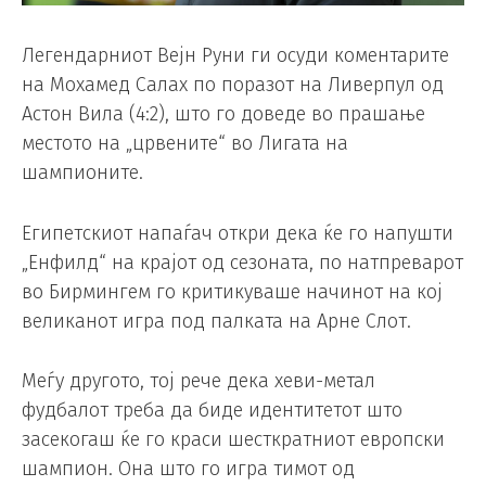
Легендарниот Вејн Руни ги осуди коментарите
на Мохамед Салах по поразот на Ливерпул од
Астон Вила (4:2), што го доведе во прашање
местото на „црвените“ во Лигата на
шампионите.
Египетскиот напаѓач откри дека ќе го напушти
„Енфилд“ на крајот од сезоната, по натпреварот
во Бирмингем го критикуваше начинот на кој
великанот игра под палката на Арне Слот.
Меѓу другото, тој рече дека хеви-метал
фудбалот треба да биде идентитетот што
засекогаш ќе го краси шесткратниот европски
шампион. Она што го игра тимот од