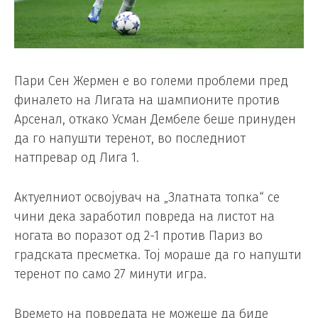
Пари Сен Жермен е во големи проблеми пред
финалето на Лигата на шампионите против
Арсенал, откако Усман Дембеле беше принуден
да го напушти теренот, во последниот
натпревар од Лига 1.
Актуелниот освојувач на „Златната топка“ се
чини дека заработил повреда на листот на
ногата во поразот од 2-1 против Париз во
градската пресметка. Тој мораше да го напушти
теренот по само 27 минути игра.
Времето на повредата не можеше да биде