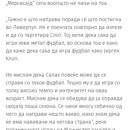
„Мерсисајд“ сега воопшто не личи на тоа.
„Тажно е што направи поради сè што постигна
во Ливерпул. Не е поентата повторно да излезе
и да го таргетира Слот. Тој вели дека сака да
игра хеви метал фудбал, во основа тоа е како
да каже дека сака да игра фудбал како Јирген
Клоп.
Не мислам дека Салах повеќе може да се
справи со таков фудбал. Тешко му е да игра со
толку високо темпо и интензитет на оваа
возраст. Мислам дека се обидува да ја оправда
својата лоша сезона. Се чини многу себично од
него да направи нешто вакво, иако знам дека
ќе има навивачи на негова страна“, рече
поранешниот играч на Манчестер Јунајтед и