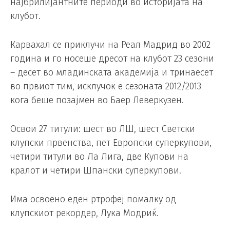
најбрилијантните периоди во историјата на
клубот.
Карвахал се приклучи на Реал Мадрид во 2002
година и го носеше дресот на клубот 23 сезони
– десет во младинската академија и тринаесет
во првиот тим, исклучок е сезоната 2012/2013
кога беше позајмен во Баер Леверкузен.
Освои 27 титули: шест во ЛШ, шест Светски
клупски првенства, пет Европски суперкупови,
четири титули во Ла Лига, две Купови на
кралот и четири Шпански суперкупови.
Има освоено еден ртрофеј помалку од
клупскиот рекордер, Лука Модриќ.