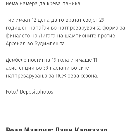
нема намера да крева паника.
Тие имаат 12 дена да го вратат својот 29-
годишен напаѓач во натпреварувачка форма за
финалето на Лигата на шампионите против
Арсенал во Будимпешта.
Дембеле постигна 19 гола и имаше 11
асистенции во 39 настапи во сите
натпреварувања за ПСЖ оваа сезона.
Foto/ Depositphotos
Реал Мадрид: Дани Карвахал,