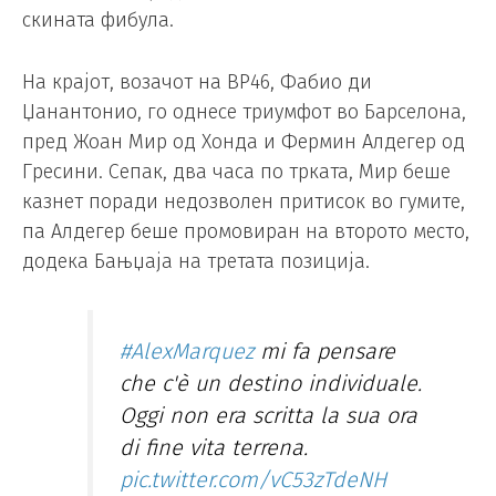
скината фибула.
На крајот, возачот на ВР46, Фабио ди
Џанантонио, го однесе триумфот во Барселона,
пред Жоан Мир од Хонда и Фермин Алдегер од
Гресини. Сепак, два часа по трката, Мир беше
казнет поради недозволен притисок во гумите,
па Алдегер беше промовиран на второто место,
додека Бањџаја на третата позиција.
#AlexMarquez
mi fa pensare
che c'è un destino individuale.
Oggi non era scritta la sua ora
di fine vita terrena.
pic.twitter.com/vC53zTdeNH