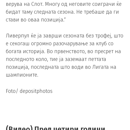
верува на Слот. Многу од неговите соиграчи ќе
бидат таму следната сезона. Не требаше да ги
стави во оваа позиција.“
Ливерпул ќе ја заврши сезоната без трофеј, што
е секогаш огромно разочарување за клуб со
богата историја. Во првенството, во пресрет на
последното коло, тие ја заземаат петтата
позиција, последната што води во Лигата на
шампионите.
Foto/ depositphotos
(Видео) Пред четири години