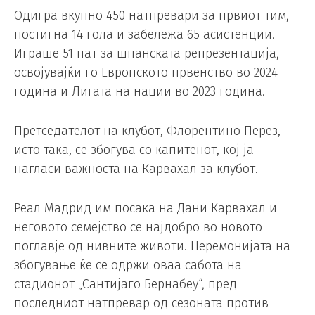
Одигра вкупно 450 натпревари за првиот тим,
постигна 14 гола и забележа 65 асистенции.
Играше 51 пат за шпанската репрезентација,
освојувајќи го Европското првенство во 2024
година и Лигата на нации во 2023 година.
Претседателот на клубот, Флорентино Перез,
исто така, се збогува со капитенот, кој ја
нагласи важноста на Карвахал за клубот.
Реал Мадрид им посака на Дани Карвахал и
неговото семејство се најдобро во новото
поглавје од нивните животи. Церемонијата на
збогување ќе се одржи оваа сабота на
стадионот „Сантијаго Бернабеу“, пред
последниот натпревар од сезоната против