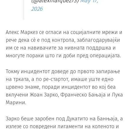
(@alexmarquez73)
May 17,
2026
Алекс Маркез се огласи на социјалните мрежи и
рече дека сè е под контрола, заблагодарувајќи
им се на навивачите за нивната поддршка и
многуте пораки што ги доби пред операцијата.
Токму инцидентот доведе до првото запирање
на трката, а по ре-стартот, имаше уште едно
црвено знаме, поради инцидентот во кој беа
вклучени Жоан Зарко, Франческо Бањаја и Лука
Марини.
Зарко беше заробен под Дукатито на Банњаја, а
излезе со повредени лигаменти на коленото и