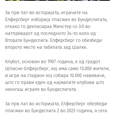
За прв пат во историјата, играчите на
Елферсберг изборија пласман во Бундеслигата,
откако го декласираа Минстер со 3:0 во
натпреварот од последното 34-то коло од
Втората Бундеслига. Елферсберг го обезбеди
второто место на табелата зад Шалке.
Клубот, основан во 1907 година, е од градот
Шписне-Елферсберг, кој има само 13.000 жители,
и игра на стадион кој собира 10.000 навивачи,
што го прави еден од најмалите клубови што
некогаш играле во Бундеслигата.
За прв пат во историјата, Елферсберг обезбеди
пласман во Бундеслига 2 во 2023 година, а сега