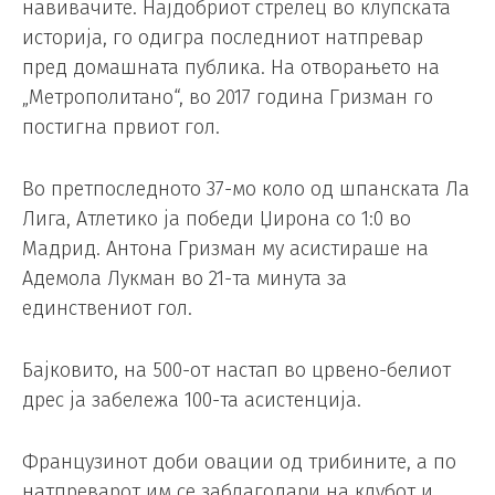
навивачите. Најдобриот стрелец во клупската
историја, го одигра последниот натпревар
пред домашната публика. На отворањето на
„Метрополитано“, во 2017 година Гризман го
постигна првиот гол.
Во претпоследното 37-мо коло од шпанската Ла
Лига, Атлетико ја победи Џирона со 1:0 во
Мадрид. Антона Гризман му асистираше на
Адемола Лукман во 21-та минута за
единствениот гол.
Бајковито, на 500-от настап во црвено-белиот
дрес ја забележа 100-та асистенција.
Французинот доби овации од трибините, а по
натпреварот им се заблагодари на клубот и