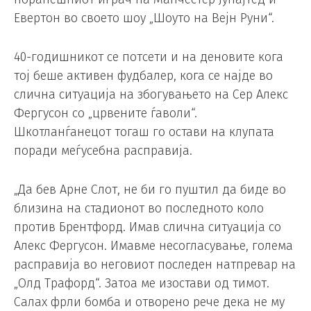
Евертон во своето шоу „Шоуто на Вејн Руни“.
40-годишникот се потсети и на деновите кога
тој беше активен фудбалер, кога се најде во
слична ситуација на збогувањето на Сер Алекс
Фергусон со „црвените ѓаволи“.
Шкотланѓанецот тогаш го остави на клупата
поради меѓусебна расправија.
„Да бев Арне Слот, не би го пуштил да биде во
близина на стадионот во последното коло
против Брентфорд. Имав слична ситуација со
Алекс Фергусон. Имавме несогласување, голема
расправија во неговиот последен натпревар на
„Олд Трафорд“. Затоа ме изостави од тимот.
Салах фрли бомба и отворено рече дека не му