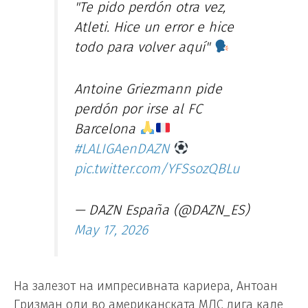
"Te pido perdón otra vez,
Atleti. Hice un error e hice
todo para volver aquí"
Antoine Griezmann pide
perdón por irse al FC
Barcelona
#LALIGAenDAZN
pic.twitter.com/YFSsozQBLu
— DAZN España (@DAZN_ES)
May 17, 2026
На залезот на импресивната кариера, Антоан
Гризман оди во американската МЛС лига каде