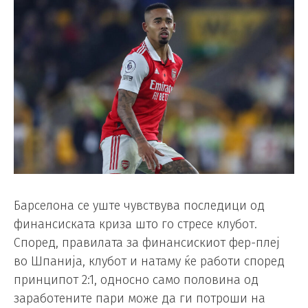
Барселона се уште чувствува последици од
финансиската криза што го стресе клубот.
Според, правилата за финансискиот фер-плеј
во Шпанија, клубот и натаму ќе работи според
принципот 2:1, односно само половина од
заработените пари може да ги потроши на