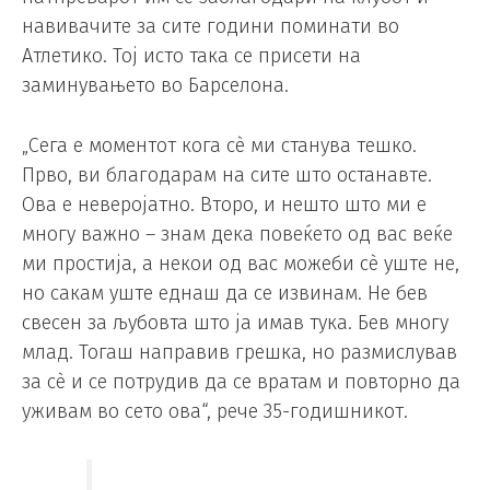
навивачите за сите години поминати во
Атлетико. Тој исто така се присети на
заминувањето во Барселона.
„Сега е моментот кога сè ми станува тешко.
Прво, ви благодарам на сите што останавте.
Ова е неверојатно. Второ, и нешто што ми е
многу важно – знам дека повеќето од вас веќе
ми простија, а некои од вас можеби сè уште не,
но сакам уште еднаш да се извинам. Не бев
свесен за љубовта што ја имав тука. Бев многу
млад. Тогаш направив грешка, но размислував
за сè и се потрудив да се вратам и повторно да
уживам во сето ова“, рече 35-годишникот.