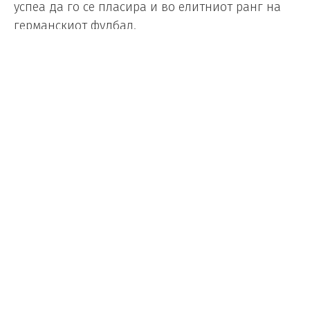
успеа да го се пласира и во елитниот ранг на
германскиот фудбал.
Во својата историја, помина најмногу време во
аматерскиот ранг на германскиот фудбал, во
еден момент клубот играше во седмата
дивизија.
ACESSO INÉDITO PRA
BUNDESLIGA!
O Elversberg venceu o
Preußen Münster por 3 a 0 e
confirmou um acesso histórico
para a elite do futebol