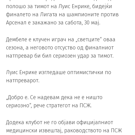
полошо за тимот на Луис Енрике, бидејќи
финалето на Лигата на шампионите против
Арсенал е закажано за сабота, 30 мај.
Дембеле е клучен играч на „светците“ оваа
сезона, а неговото отсуство од финалниот
натпревар би бил сериозен удар за тимот.
Луис Енрике изгледаше оптимистички по
натпреварот.
„Добро е. Се надевам дека не е ништо
сериозно“, рече стратегот на ПСЖ.
Додека клубот не го објави официјалниот
медицински извештај, раководството на ПСЖ