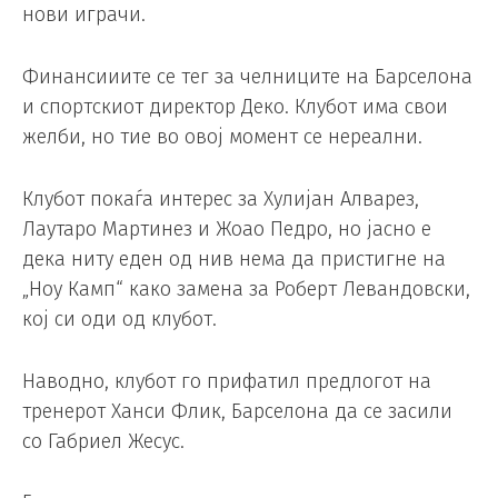
нови играчи.
Финансииите се тег за челниците на Барселона
и спортскиот директор Деко. Клубот има свои
желби, но тие во овој момент се нереални.
Клубот покаѓа интерес за Хулијан Алварез,
Лаутаро Мартинез и Жоао Педро, но јасно е
дека ниту еден од нив нема да пристигне на
„Ноу Камп“ како замена за Роберт Левандовски,
кој си оди од клубот.
Наводно, клубот го прифатил предлогот на
тренерот Ханси Флик, Барселона да се засили
со Габриел Жесус.