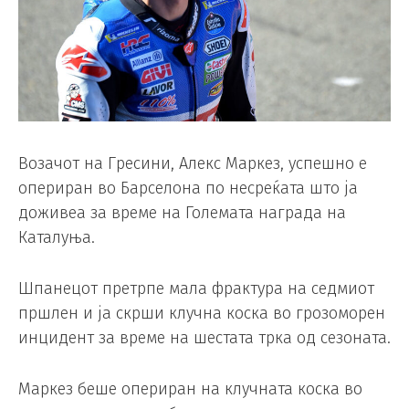
Возачот на Гресини, Алекс Маркез, успешно е
опериран во Барселона по несреќата што ја
доживеа за време на Големата награда на
Каталуња.
Шпанецот претрпе мала фрактура на седмиот
пршлен и ја скрши клучна коска во грозоморен
инцидент за време на шестата трка од сезоната.
Маркез беше опериран на клучната коска во