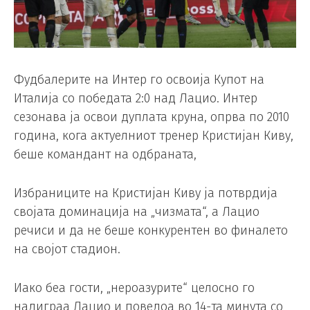
Фудбалерите на Интер го освоија Купот на
Италија со победата 2:0 над Лацио. Интер
сезонава ја освои дуплата круна, опрва по 2010
година, кога актуелниот тренер Кристијан Киву,
беше командант на одбраната,
Избраниците на Кристијан Киву ја потврдија
својата доминација на „чизмата“, а Лацио
речиси и да не беше конкурентен во финалето
на својот стадион.
Иако беа гости, „нероазурите“ целосно го
надиграа Лацио и поведоа во 14-та минута со