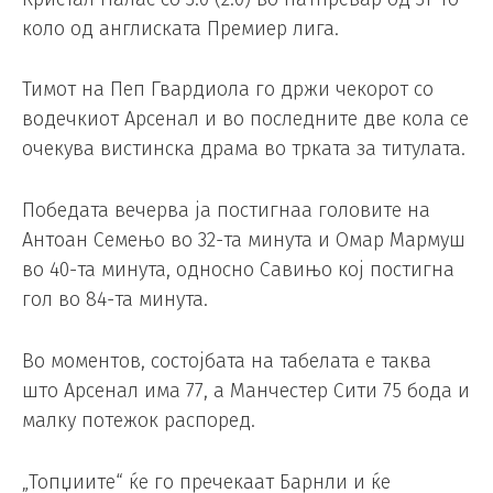
коло од англиската Премиер лига.
Тимот на Пеп Гвардиола го држи чекорот со
водечкиот Арсенал и во последните две кола се
очекува вистинска драма во трката за титулата.
Победата вечерва ја постигнаа головите на
Антоан Семењо во 32-та минута и Омар Мармуш
во 40-та минута, односно Савињо кој постигна
гол во 84-та минута.
Во моментов, состојбата на табелата е таква
што Арсенал има 77, а Манчестер Сити 75 бода и
малку потежок распоред.
„Топџиите“ ќе го пречекаат Барнли и ќе