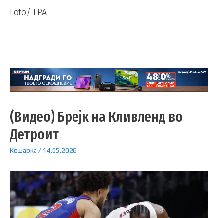
Foto/ EPA
(Видео) Брејк на Кливленд во
Детроит
Кошарка
/
14.05.2026