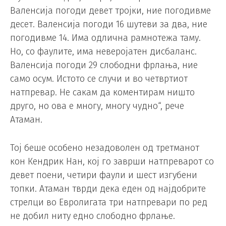
Валенсија погоди девет тројки, ние погодивме
десет. Валенсија погоди 16 шутеви за два, ние
погодивме 14. Има одлична рамнотежа таму.
Но, со фаулите, има неверојатен дисбаланс.
Валенсија погоди 29 слободни фрлања, ние
само осум. Истото се случи и во четвртиот
натпревар. Не сакам да коментирам ништо
друго, но ова е многу, многу чудно“, рече
Атаман.
Тој беше особено незадоволен од третманот
кон Кендрик Нан, кој го заврши натпреварот со
девет поени, четири фаули и шест изгубени
топки. Атаман тврди дека еден од најдобрите
стрелци во Евролигата три натпревари по ред
не добил ниту едно слободно фрлање.