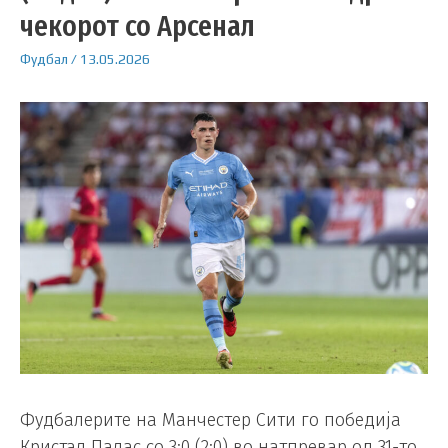
чекорот со Арсенал
Фудбал
/
13.05.2026
Фудбалерите на Манчестер Сити го победија
Кристал Палас со 3:0 (2:0) во натпревар од 31-то