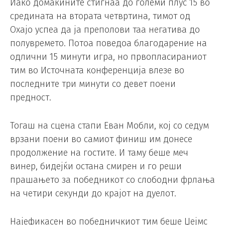
Иако домаќините стигнаа до големи плус 15 во
средината на втората четвртина, тимот од
Охајо успеа да ја преполови таа негатива до
полувремето. Потоа поведоа благодарение на
одлични 15 минути игра, но првопласираниот
тим во Источната конференција влезе во
последните три минути со девет поени
предност.
Тогаш на сцена стапи Еван Мобли, кој со седум
врзани поени во самиот финиш им донесе
продолжение на гостите. И таму беше меч
винер, бидејќи остана смирен и го реши
прашањето за победникот со слободни фрлања
на четири секунди до крајот на дуелот.
Најефикасен во победничкиот тим беше Џејмс