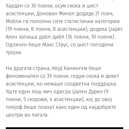
Харден со 30 поени, осум скока и шест
асистенции, Донован Мичел додаде 21 поен,
Мобли ги пополни сите статистички категории
(19 поени, 8 поени, 8 асистенции), додека Џарет
Ален запиша дабл-дабл (16 поени, 10 поени).
Одличен беше Макс Струс, со шест погодени
тројки.
На другата страна, Кејд Канингем беше
феноменален со 39 поени, седум скока и девет
асистенции, но немаше соодветна поддршка.
Уште еден лош меч одигра Џален Дурен (9
поени, 5 скорови, 4 асистенции), кој до овој
плејоф беше познат како еден од најдобрите
центри во лигата.