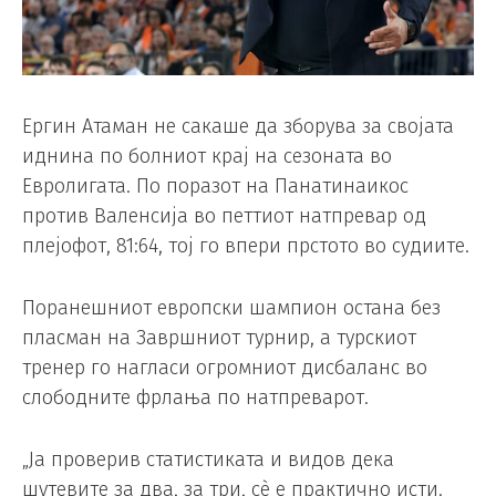
Ергин Атаман не сакаше да зборува за својата
иднина по болниот крај на сезоната во
Евролигата. По поразот на Панатинаикос
против Валенсија во петтиот натпревар од
плејофот, 81:64, тој го впери прстото во судиите.
Поранешниот европски шампион остана без
пласман на Завршниот турнир, а турскиот
тренер го нагласи огромниот дисбаланс во
слободните фрлања по натпреварот.
„Ја проверив статистиката и видов дека
шутевите за два, за три, сè е практично исти.