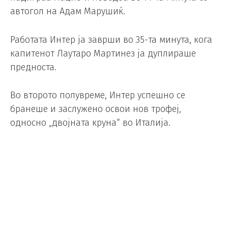
автогол на Адам Марушиќ.
Работата Интер ја заврши во 35-та минута, кога
капитенот Лаутаро Мартинез ја дуплираше
предноста.
Во второто полувреме, Интер успешно се
бранеше и заслужено освои нов трофеј,
односно „двојната круна“ во Италија.