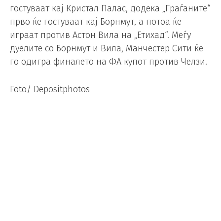
гостуваат кај Кристал Палас, додека „Граѓаните“
прво ќе гостуваат кај Борнмут, а потоа ќе
играат против Астон Вила на „Етихад“. Меѓу
дуелите со Борнмут и Вила, Манчестер Сити ќе
го одигра финалето на ФА купот против Челзи.
Foto/ Depositphotos