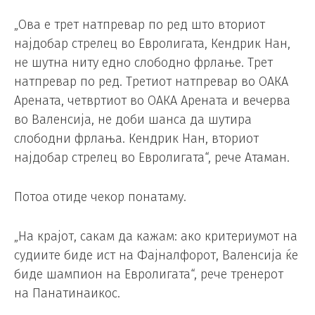
„Ова е трет натпревар по ред што вториот
најдобар стрелец во Евролигата, Кендрик Нан,
не шутна ниту едно слободно фрлање. Трет
натпревар по ред. Третиот натпревар во ОАКА
Арената, четвртиот во ОАКА Арената и вечерва
во Валенсија, не доби шанса да шутира
слободни фрлања. Кендрик Нан, вториот
најдобар стрелец во Евролигата“, рече Атаман.
Потоа отиде чекор понатаму.
„На крајот, сакам да кажам: ако критериумот на
судиите биде ист на Фајналфорот, Валенсија ќе
биде шампион на Евролигата“, рече тренерот
на Панатинаикос.