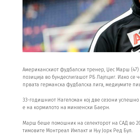
Американскиот фудбалски тренер, Џес Марш (47) 
позиција во бундеслигашот РБ Лајпциг. Иако се 
првата германска фудбалска лига, медиумите пиш
33-годишниот Нагелсман кој две сезони успешно 
е на кормилото на минхенски Баерн.
Марш беше помошник на селекторот на САД во 20
тимовите Монтреал Импакт и Њу Јорк Ред Бул.