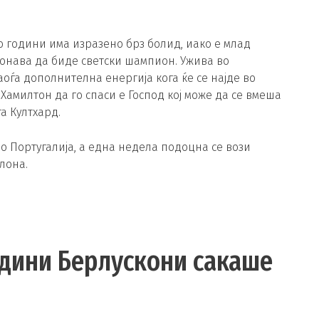
о години има изразено брз болид, иако е млад
зонава да биде светски шампион. Ужива во
аоѓа дополнителна енергија кога ќе се најде во
 Хамилтон да го спаси е Господ кој може да се вмеша
а Култхард.
о Португалија, а една недела подоцна се вози
лона.
одини Берлускони сакаше