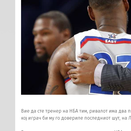
Вие да сте тренер на НБА тим, ривалот има два п
кој играч би му го довериле последниот шут, на 