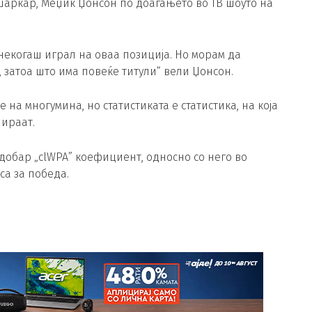
аркар, Меџик Џонсон по доаѓањето во ТВ шоуто на
 некогаш играл на оваа позиција. Но морам да
затоа што има повеќе титули“ вели Џонсон.
а многумина, но статистиката е статистика, на која
пираат.
добар „clWPA” коефициент, односно со него во
са за победа.