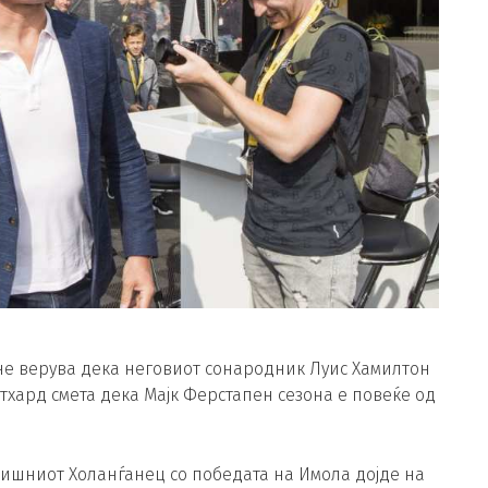
не верува дека неговиот сонародник Луис Хамилтон
тхард смета дека Мајк Ферстапен сезона е повеќе од
дишниот Холанѓанец со победата на Имола дојде на