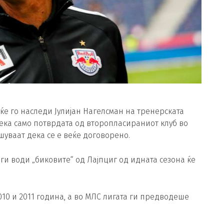
ќе го наследи Јулијан Нагелсман на тренерската
чека само потврдата од второпласираниот клуб во
уваат дека се е веќе договорено.
ги води „биковите“ од Лајпциг од идната сезона ќе
10 и 2011 година, а во МЛС лигата ги предводеше