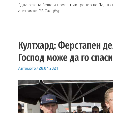
Една сезона беше и помошник тренер во Лајпциг
австриски РБ Салцбург.
Култхард: Ферстапен де
Господ може да го спас
Автомото
/
28.04.2021