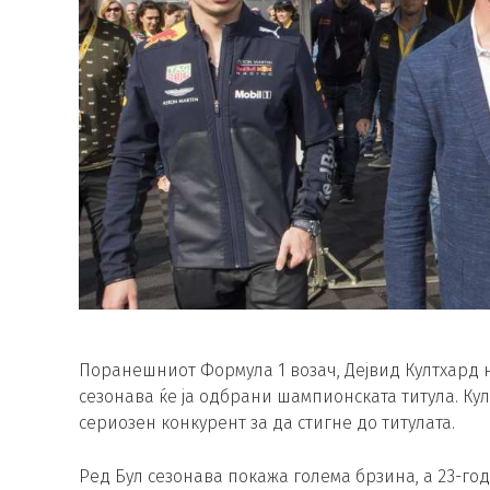
Поранешниот Формула 1 возач, Дејвид Култхард 
сезонава ќе ја одбрани шампионската титула. Кул
сериозен конкурент за да стигне до титулата.
Ред Бул сезонава покажа голема брзина, а 23-го