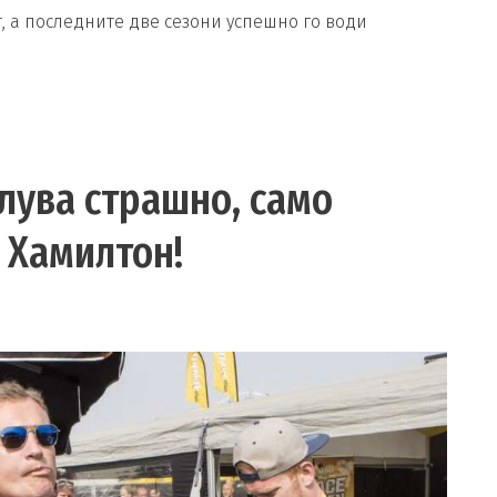
, а последните две сезони успешно го води
лува страшно, само
и Хамилтон!