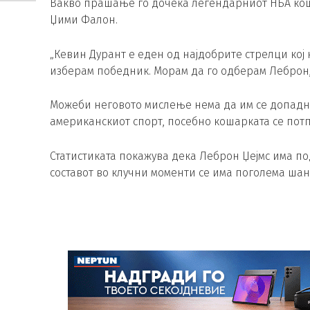
Вакво прашање го дочека легендарниот НБА кош
Џими Фалон.
„Кевин Дурант е еден од најдобрите стрелци кој
изберам победник. Морам да го одберам Леброн, 
Можеби неговото мислење нема да им се допадне н
американскиот спорт, посебно кошарката се пот
Статистиката покажува дека Леброн Џејмс има по
составот во клучни моменти се има поголема шан