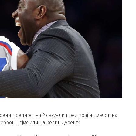
оени предност на 2 секунди пред крај на мечот, на
Леброн Џејмс или на Кевин Дурент?