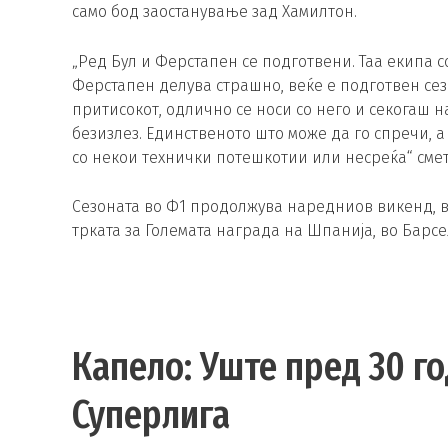
само бод заостанување зад Хамилтон.
„Ред Бул и Ферстапен се подготвени. Таа екипа с
Ферстапен делува страшно, веќе е подготвен се
притисокот, одлично се носи со него и секогаш н
безизлез. Единственото што може да го спречи, а
со некои технички потешкотии или несреќа“ смет
Сезоната во Ф1 продолжува наредниов викенд, в
трката за Големата награда на Шпанија, во Барсе
Капело: Уште пред 30 г
Суперлига