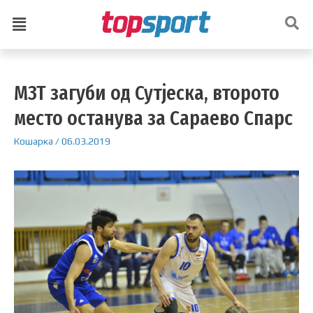
МЗТ загуби од Сутјеска, второто
место останува за Сараево Спарс
Кошарка
/
06.03.2019