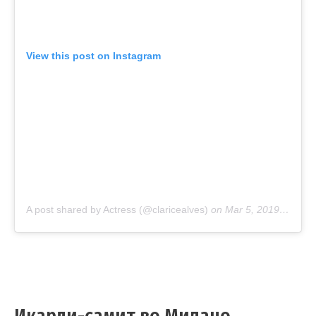
View this post on Instagram
A post shared by Actress (@claricealves)
on
Mar 5, 2019 at 2:15pm PST
Икарди-самит во Милано,