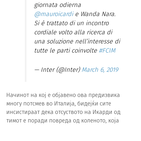
giornata odierna
@mauroicardi
e Wanda Nara.
Si è trattato di un incontro
cordiale volto alla ricerca di
una soluzione nell’interesse di
tutte le parti coinvolte
#FCIM
— Inter (@Inter)
March 6, 2019
Начинот на кој е објавено ова предизвика
многу потсмев во Италија, бидејќи сите
инсистираат дека отсуството на Икарди од
тимот е поради повреда од коленото, која
одеднаш се појави откако тој ја загуби
капитенската лента.