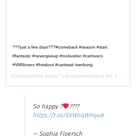
???just a few days???#comeback #season #start
#fantastic #nevergiveup #motivation #carlovers
#VARlovers #freakout #cantwait /werbung
A post shared by
Sophia ?
(@sophiafloersch) on
Mar 3, 2019 at 9:07am PST
So happy ?
????
https://t.co/EKWhqWmyub
— Sophia Floersch