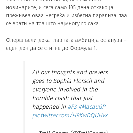
новинарите, и сега само 105 дена откако ја
преживеа оваа несреќа и избегна парализа, таа
се врати на тоа што најмногу го сака.
Флерш вели дека главната амбиција останува –
еден ден да се стигне до Формула 1.
All our thoughts and prayers
goes to Sophia Flörsch and
everyone involved in the
horrible crash that just
happened in
#F3
#MacauGP
pic.twitter.com/H9KwDQUHvx