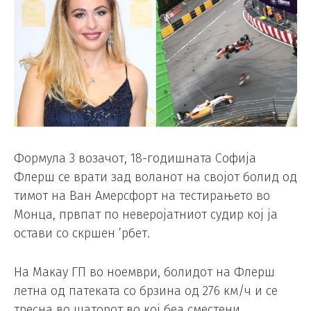
Формула 3 возачот, 18-годишната Софија
Флерш се врати зад воланот на својот болид од
тимот на Ван Амерсфорт на тестирањето во
Монца, првпат по неверојатниот судир кој ја
остави со скршен ’рбет.
На Макау ГП во ноември, болидот на Флерш
летна од патеката со брзина од 276 км/ч и се
тресна во шаторот во кој беа сместени