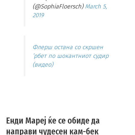
(@SophiaFloersch)
March 5,
2019
Флерш остана со скршен
’рбет по шокантниот судир
(видео)
Eнди Мареј ќе се обиде да
направи чудесен кам-бек