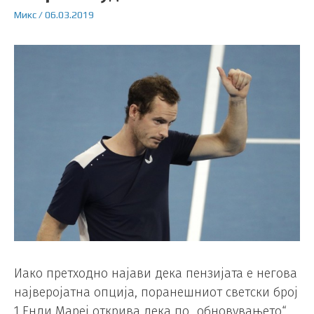
Микс
/
06.03.2019
Иако претходно најави дека пензијата е негова
најверојатна опција, поранешниот светски број
1 Енди Мареј открива дека по „обновувањето“