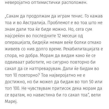
неверојатно оптимистички расположен.
„Сакам да продолжам да играм тенис. Го кажав
тоа и во Австралија. Проблемот е во тоа што не
знам дали тоа ќе биде можно. Но, сега сум
најсреќен во последните 12 месеци од
операцијата, бидејќи немам веќе болки откако
живеев со нив долго време. Рехабилитацијата е
спора, но добра. Морам да видам како ќе се
одвиваат работите, но сигурно повторно би
сакал да се натпреварувам. Дали ќе бидам во
топ 10 повторно? Тоа најверојатно не е
достижно, но би можел да бидам во топ 50 или
топ 100. Не чувствувам притисок дека морам да
се вратам, но навистина би го сакал тоа“, вели
Мареј.