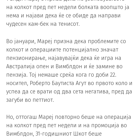
на колкот пред пет недели болката воопшто ја
нема и најави дека ќе се обиде да направи
чудесен кам-бек на тенисот.
Во јануари, Мареј призна дека проблемите со
колкот и операциите потенцијално значат
пензионирање, најавувајќи дека ќе игра на
Австралија опен и Вимблдон и ќе замине во
пензија. Тој немаше среќа кога го доби 22.
носител, Роберто Баутиста Агут во првото коло и
успеа да се врати од два сета негатива, пред да
загуби во петтиот.
Но, оттогаш Мареј повторно беше на операција
на колкот пред пет недели и на промоција во
Вимблдон, 31-годишниот Шкот беше