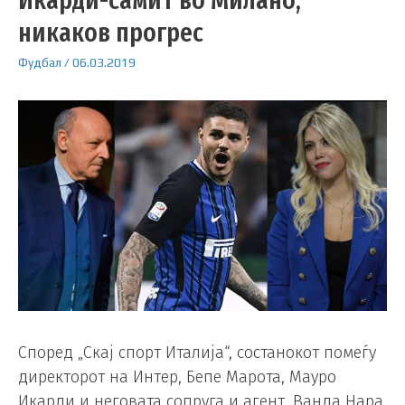
никаков прогрес
Фудбал
/
06.03.2019
Според „Скај спорт Италија“, состанокот помеѓу
директорот на Интер, Бепе Марота, Мауро
Икарди и неговата сопруга и агент, Ванда Нара