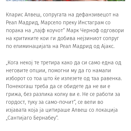
Кларис Алвеш, сопругата на дефанзивецот на
Реал Мадрид, Марсело преку Инстаграм со
порака на „лајф коучот“ Марк Черноф одговори
на критиките кои ги добива нејзиниот сопруг
по елиминацијата на Реал Мадрид од Ајакс.
„Кога некој те третира како да си само една од
неговите опции, помогни му да го намали
изборот со тоа што ќе излезете од таа равенка.
Понекогаш треба да се обидете да не ви е
грижа, без разлика колку ви е. Не се работи за
гордост, туку за само-почит“, се вели во
изјавата која ја цитираше Алвеш со локација
„Сантијаго Бернабеу“.