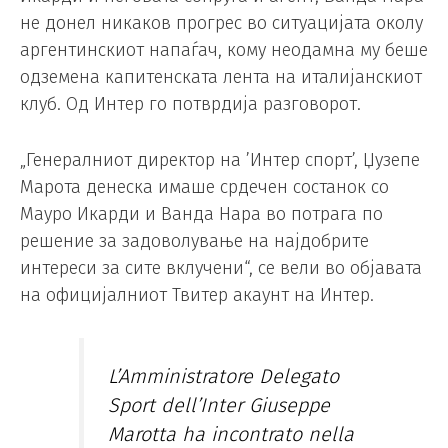
не донел никаков прогрес во ситуацијата околу
аргентинскиот напаѓач, кому неодамна му беше
одземена капитенската лента на италијанскиот
клуб. Од Интер го потврдија разговорот.
„Генералниот директор на ’Интер спорт’, Џузепе
Марота денеска имаше срдечен состанок со
Мауро Икарди и Ванда Нара во потрага по
решение за задоволување на најдобрите
интереси за сите вклучени“, се вели во објавата
на официјалниот Твитер акаунт на Интер.
L’Amministratore Delegato
Sport dell’Inter Giuseppe
Marotta ha incontrato nella