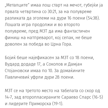
„Металците“ имаа лош старт на мечот, губејќи ја
првата четвртина со 30:21, за на полувреме
разликата да зголеми на дури 16 поени (54:38).
Лошата игра продолжи и во второто
полувреме, пред МЗТ да има фантастичен
финиш на натпреварот, кој сепак, не беше
доволен за победа во Црна Гора.
Бојиќ беше најефикасен за МЗТ со 18 поени,
Вудард додаде 17, а Соколов и Дамјан
Стојановски имаа по 10. За домаќините
Павличевиќ уфрли дури 28 поени.
МЗТ се на третото место на табелата со скор од
14-7, зад второпласираните Сараево Спарс (16-5)
и лидерите Приморска (19-1).