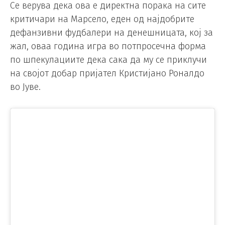
Се верува дека ова е директна порака на сите
критичари на Марсело, еден од најдобрите
дефанзивни фудбалери на денешницата, кој за
жал, оваа година игра во потпросечна форма
по шпекулациите дека сака да му се приклучи
на својот добар пријател Кристијано Роналдо
во Јуве.