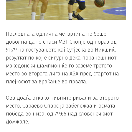
Последната одлична четвртина не беше
доволна да го спаси МЗТ Скопје од пораз од
91:79 на гостувањето кај Сутјеска во Никшиќ,
резултат по кој е сигурно дека поранешниот
македонски шампион ќе го заземе третото
место во втората лига на АБА пред стартот на
плеј-офот за враќање во првата.
Ова доаѓа откако нивните ривали за второто
место, Сараево Спарс ја забележаа и осмата
победа во низа, од 79:66 над словенечкиот
Домжале.