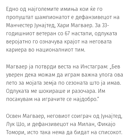
Едно од најголемите имиња кои ќе го
пропуштат шампионатот е дефанзивецот на
Манчестер Јунајтед, Хари Магваер. За 33-
годишниот ветеран со 67 настапи, одлуката
веројатно го означува крајот на неговата
кариера во националниот тим.
Магваер ја потврди веста на Инстаграм: „Бев
уверен дека можам да играм важна улога ова
лето за мојата земја по сезоната што ја имав.
Одлуката ме шокираше и разочара. Им
посакувам на играчите се најдобро.“
Освен Магваер, неговиот соиграч од Јунајтед,
Лук Шо, и дефанзивецот на Милан, Фикајо
Томори, исто така нема да бидат на списокот.