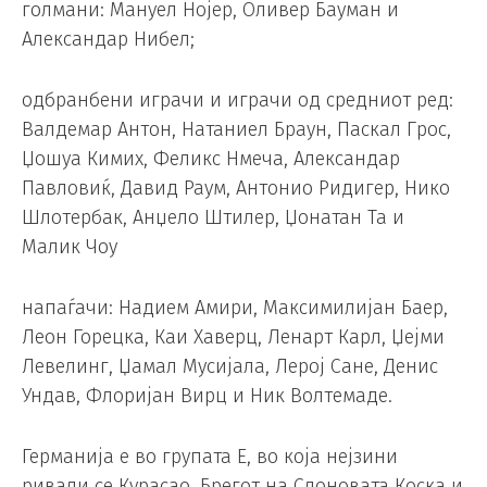
голмани: Мануел Нојер, Оливер Бауман и
Александар Нибел;
одбранбени играчи и играчи од средниот ред:
Валдемар Антон, Натаниел Браун, Паскал Грос,
Џошуа Кимих, Феликс Нмеча, Александар
Павловиќ, Давид Раум, Антонио Ридигер, Нико
Шлотербак, Анџело Штилер, Џонатан Та и
Малик Чоу
напаѓачи: Надием Амири, Максимилијан Баер,
Леон Горецка, Каи Хаверц, Ленарт Карл, Џејми
Левелинг, Џамал ​​Мусијала, Лерој Сане, Денис
Ундав, Флоријан Вирц и Ник Волтемаде.
Германија е во групата Е, во која нејзини
ривали се Курасао, Брегот на Слоновата Коска и