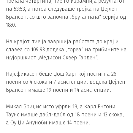
третата четвртина, тие го израмнија резултатот
на 53:53, а потоа следуваше тројка на Џејлен
Брансон, со што започна „бруталната“ серија од
18:0.
На крајот, тие ја завршија работата до крај и
славеа со 109:93 додека „гореа“ на трибините на
њујоршкиот „Медисон Сквер Гарден“.
Најефикасен беше Џош Харт кој постигна 26
поени со 4 скока и 7 асистенции, додека Џејлен
Брансон имаше 19 поени и 14 асистенции.
Микал Бриџис исто уфрли 19, а Карл Ентони
Таунс имаше дабл-дабл од 18 поени и 13 скока,
а Оу Џи Ануноби имаше 14 поени.