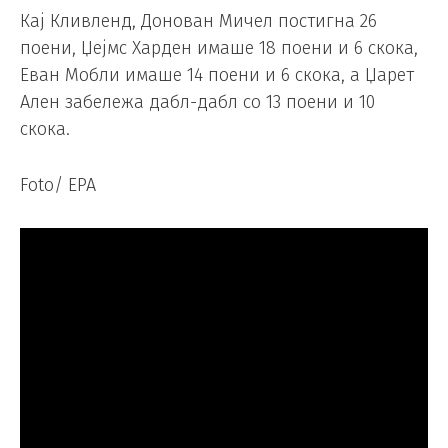
Кај Кливленд, Донован Мичел постигна 26
поени, Џејмс Харден имаше 18 поени и 6 скока,
Еван Мобли имаше 14 поени и 6 скока, а Џарет
Ален забележа дабл-дабл со 13 поени и 10
скока.
Foto/ EPA