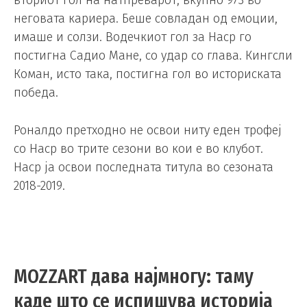
неговата кариера. Беше совладан од емоции,
имаше и солзи. Водечкиот гол за Наср го
постигна Садио Мане, со удар со глава. Кингсли
Коман, исто така, постигна гол во историската
победа.
Роналдо претходно не освои ниту еден трофеј
со Наср во трите сезони во кои е во клубот.
Наср ја освои последната титула во сезоната
2018-2019.
MOZZART дава најмногу: таму
каде што се испишува историја