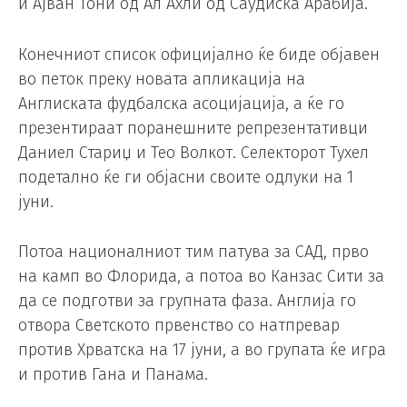
и Ајван Тони од Ал Ахли од Саудиска Арабија.
Конечниот список официјално ќе биде објавен
во петок преку новата апликација на
Англиската фудбалска асоцијација, а ќе го
презентираат поранешните репрезентативци
Даниел Стариџ и Тео Волкот. Селекторот Тухел
подетално ќе ги објасни своите одлуки на 1
јуни.
Потоа националниот тим патува за САД, прво
на камп во Флорида, а потоа во Канзас Сити за
да се подготви за групната фаза. Англија го
отвора Светското првенство со натпревар
против Хрватска на 17 јуни, а во групата ќе игра
и против Гана и Панама.