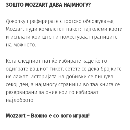
ЗОШТО MOZZART ДАВА НАЈМНОГУ?
Доколку преферирате спортско обложување,
Mozzart нуди комплетен пакет: најголеми квоти
и исплати кои што ги поместуваат границите
на можното.
Кога следниот пат ќе избирате каде ќе го
одиграте вашиот тикет, сетете се дека бројките
не лажат. Историјата на добивки се пишува
секој ден, а најмногу страници во таа книга се
резервирани за оние кои го избираат
најдоброто.
Mozzart – Важно е со кого играш!