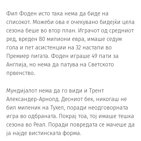
Фил Фоден исто така нема да биде на
списокот. Можеби ова е очекувано бидејќи цела
сезона беше во втор план. Играчот од средниот
ред, вреден 80 милиони евра, имаше седум
гола и пет асистенции на 32 настапи во
Премиер лигата. Фоден играше 49 пати за
Англија, но нема да патува на Светското
првенство.
Мундијалот нема да го види и Трент
Александер-Арнолд. Десниот бек, никогаш не
бил миленик на Тухел, поради неодговорната
игра во одбраната. Покрај тоа, тој имаше тешка
сезона во Реал. Поради повредата се мачеше да
ја најде вистинската форма.