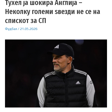
Тухел ја шокира Англија –
Неколку големи ѕвезди не се на
спискот за СП
Фудбал
/
21.05.2026