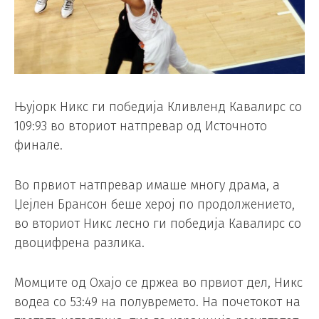
Њујорк Никс ги победија Кливленд Кавалирс со
109:93 во вториот натпревар од Источното
финале.
Во првиот натпревар имаше многу драма, а
Џејлен Брансон беше херој по продолжението,
во вториот Никс лесно ги победија Кавалирс со
двоцифрена разлика.
Момците од Охајо се држеа во првиот дел, Никс
водеа со 53:49 на полувремето. На почетокот на