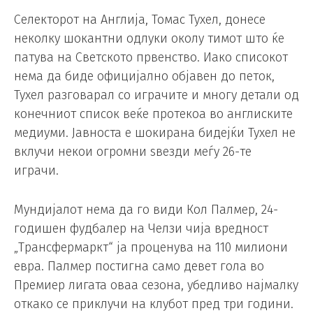
Селекторот на Англија, Томас Тухел, донесе
неколку шокантни одлуки околу тимот што ќе
патува на Светското првенство. Иако списокот
нема да биде официјално објавен до петок,
Тухел разговарал со играчите и многу детали од
конечниот список веќе протекоа во англиските
медиуми. Јавноста е шокирана бидејќи Тухел не
вклучи некои огромни ѕвезди меѓу 26-те
играчи.
Мундијалот нема да го види Кол Палмер, 24-
годишен фудбалер на Челзи чија вредност
„Трансфермаркт“ ја проценува на 110 милиони
евра. Палмер постигна само девет гола во
Премиер лигата оваа сезона, убедливо најмалку
откако се приклучи на клубот пред три години.