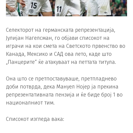
Селекторот на германската репрезентација,
Јулијан Нагелсман, го објави списокот на
играчи на кои смета на Светското првенство во
Канада, Мексико и САД ова лето, каде што
„Панцерите“ ќе атакуваат на петтата титула.
Она што се претпоставуваше, претпладнево
доби потврда, дека Мануел Нојер ја прекина
репрезентативната пензија и ќе биде број 1 во
националниот тим.
Списокот изгледа вака: