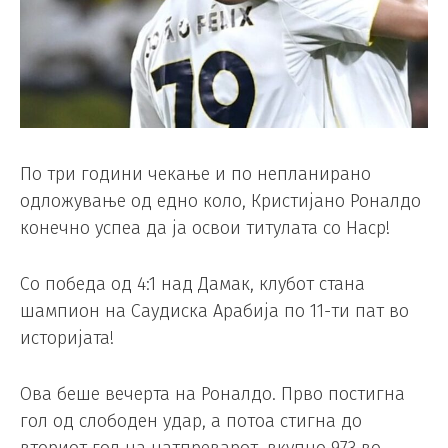
По три години чекање и по непланирано
одложување од едно коло, Кристијано Роналдо
конечно успеа да ја освои титулата со Наср!
Со победа од 4:1 над Дамак, клубот стана
шампион на Саудиска Арабија по 11-ти пат во
историјата!
Ова беше вечерта на Роналдо. Прво постигна
гол од слободен удар, а потоа стигна до
вториот гол на натпреварот, вкупно 973 во