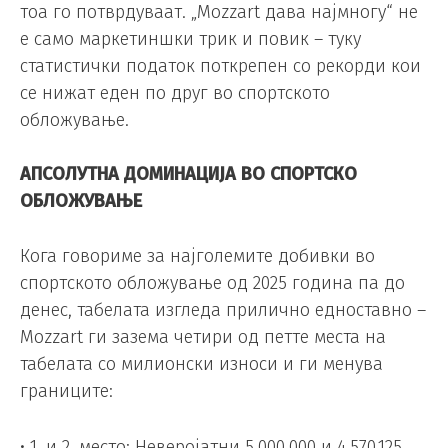
тоа го потврдуваат. „Mozzart дава најмногу“ не
е само маркетиншки трик и повик – туку
статистички податок поткрепен со рекорди кои
се нижат еден по друг во спортското
обложување.
АПСОЛУТНА ДОМИНАЦИЈА ВО СПОРТСКО
ОБЛОЖУВАЊЕ
Кога говориме за најголемите добивки во
спортското обложување од 2025 година па до
денес, табелата изгледа прилично едноставно –
Mozzart ги зазема четири од петте места на
табелата со милионски износи и ги менува
границите:
• 1. и 2. место: Неверојатни 5.000.000 и 4.570.125