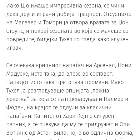
Иако Шо имаше импресивна сезона, се чини
дека други играчи добија предност. Отсуството
на Магваер и Томори ја отвора вратата за Џон
Стоунс, и покрај сезоната во која се мачеше со
повредите, бидејќи Тухел го гледа како клучен
играч.
Се очекува крилниот напаѓач на Арсенал, Нони
Мадуеке, исто така, да влезе во составот.
Нападот исто така претрпува промени. Иако
Тухел ја разгледуваше опцијата „лажна
деветка“, за која се натпреваруваа и Палмер и
Фоден, на крајот се одлучи за класични
напаѓачи. Капитенот Хари Кејн е сигурен
патник, а се очекува да му се придружат и Оли
Воткинс од Астон Вила, кој е во одлична форма,