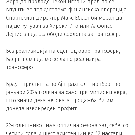
мора да продаде некои играчи пред да се
впушти во толку голема финансиска операција.
Спортскиот директор Макс Еберл би морал да
најде купувач за Хироки Ито или Алфонсо
Дејвис за да ослободи средства за трансфер.
Без реализиција на еден од овие трансфери,
Баерн нема да може да го реализира
трансферот.
Браун пристигна во Ајнтрахт од Нирнберг во
јануари 2024 година за само три милиони евра,
што значи дека неговата продажба би им
донела извонреден профит.
22-годишникот има одлична сезона зад себе, со
четири гола и шест асистенции во 42 настапи