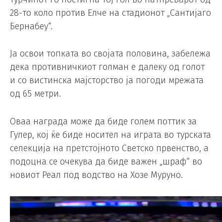
28-то коло против Елче на стадионот „Сантијаго
Бернабеу“.
Ја освои топката во својата половина, забележа
дека противничкиот голман е далеку од голот
и со вистинска мајсторство ја погоди мрежата
од 65 метри.
Оваа награда може да биде голем поттик за
Гулер, кој ќе биде носител на играта во турската
селекција на претстојното Светско првенство, а
подоцна се очекува да биде важен „шраф“ во
новиот Реал под водство на Хозе Муруно.