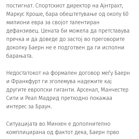
постигнат. Спортскиот директор на Ајнтрахт,
Маркус Кроше, бара обештетување од околу 60
милиони евра за својот талентиран
дефанзивец. Цената би можела да претставува
пречка и да доведе до застој во преговорите
доколку Баерн не е подготвен да ги исполни
барањата.
Недостатокот на формален договор меѓу Баерн
и Франкфурт ги зголемува надежите кај
другите европски гиганти. Арсенал, Манчестер
Сити и Реал Мадрид претходно покажаа
интерес за Браун.
Ситуацијата во Минхен е дополнително
комплицирана од фактот дека, Баерн прво