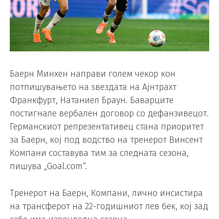
Баерн Минхен направи голем чекор кон
потпишувањето на ѕвездата на Ајнтрахт
Франкфурт, Натаниел Браун. Баварците
постигнале вербален договор со дефанзивецот.
Германскиот репрезентативец стана приоритет
за Баерн, кој под водство на тренерот Винсент
Компани составува тим за следната сезона,
пишува „Goal.com“.
Тренерот на Баерн, Компани, лично инсистира
на трансферот на 22-годишниот лев бек, кој зад