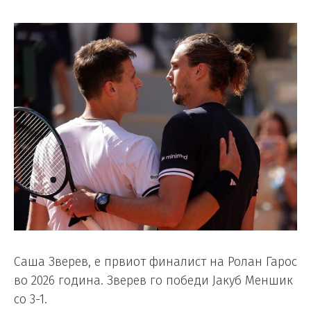
Саша Зверев, е првиот финалист на Ролан Гарос
во 2026 година. Зверев го победи Јакуб Меншик
со 3-1.