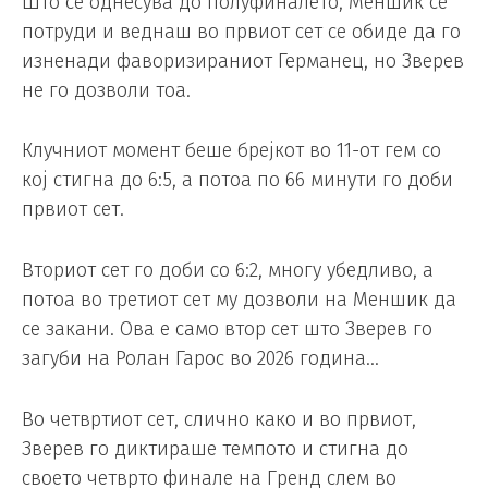
Што се однесува до полуфиналето, Меншик се
потруди и веднаш во првиот сет се обиде да го
изненади фаворизираниот Германец, но Зверев
не го дозволи тоа.
Клучниот момент беше брејкот во 11-от гем со
кој стигна до 6:5, а потоа по 66 минути го доби
првиот сет.
Вториот сет го доби со 6:2, многу убедливо, а
потоа во третиот сет му дозволи на Меншик да
се закани. Ова е само втор сет што Зверев го
загуби на Ролан Гарос во 2026 година…
Во четвртиот сет, слично како и во првиот,
Зверев го диктираше темпото и стигна до
своето четврто финале на Гренд слем во