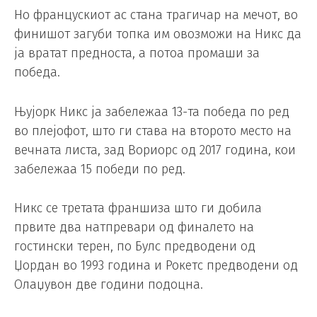
Но францускиот ас стана трагичар на мечот, во
финишот загуби топка им овозможи на Никс да
ја вратат предноста, а потоа промаши за
победа.
Њујорк Никс ја забележаа 13-та победа по ред
во плејофот, што ги става на второто место на
вечната листа, зад Вориорс од 2017 година, кои
забележаа 15 победи по ред.
Никс се третата франшиза што ги добила
првите два натпревари од финалето на
гостински терен, по Булс предводени од
Џордан во 1993 година и Рокетс предводени од
Олаџувон две години подоцна.