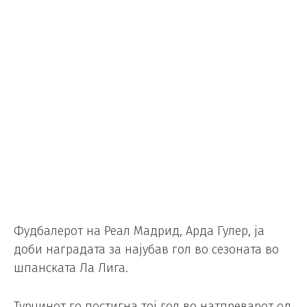
Фудбалерот на Реал Мадрид, Арда Гулер, ја
доби наградата за најубав гол во сезоната во
шпанската Ла Лига.
Турчинот го постигна тој гол во натпреварот од