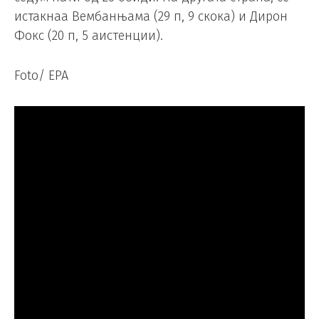
истакнаа Вембанњама (29 п, 9 скока) и Дирон
Фокс (20 п, 5 аистенции).
Foto/ EPA