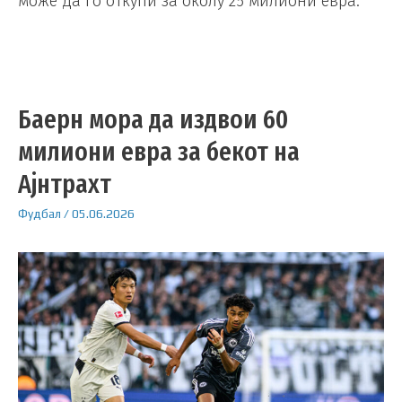
може да го откупи за околу 25 милиони евра.
Баерн мора да издвои 60
милиони евра за бекот на
Ајнтрахт
Фудбал
/
05.06.2026