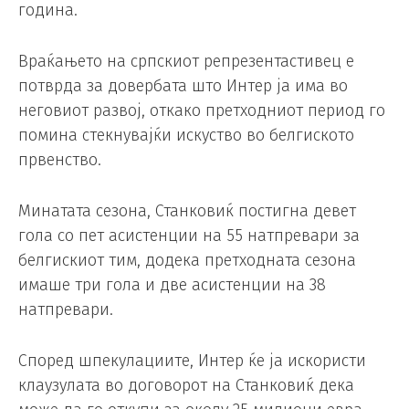
година.
Враќањето на српскиот репрезентастивец е
потврда за довербата што Интер ја има во
неговиот развој, откако претходниот период го
помина стекнувајќи искуство во белгиското
првенство.
Минатата сезона, Станковиќ постигна девет
гола со пет асистенции на 55 натпревари за
белгискиот тим, додека претходната сезона
имаше три гола и две асистенции на 38
натпревари.
Според шпекулациите, Интер ќе ја искористи
клаузулата во договорот на Станковиќ дека