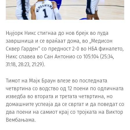
Њујорк Никс стигнаа до нов брејк во луда
завршница и се враќаат дома, во „Медисон
Сквер Гарден“ со предност 2-0 во НБА финалето,
Никс славеа во Сан Антонио со 105:104 (25:34,
31:18, 28:23, 21:29).
Тимот на Мајк Браун влезе во последната
четвртина со водство од 12 поени по одличната
изведба во втората и третата четвртина, но
домашните успеаја да се свртат и да поведат со
два поени на самиот крај со тројката на Виктор
Вембањама.