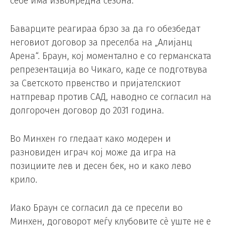
себе има извонредна сезона.
Баварците реагираа брзо за да го обезбедат
неговиот договор за преселба на „Алијанц
Арена“. Браун, кој моментално е со германската
репрезентација во Чикаго, каде се подготвува
за Светското првенство и пријателскиот
натпревар против САД, наводно се согласил на
долгорочен договор до 2031 година.
Во Минхен го гледаат како модерен и
разновиден играч кој може да игра на
позициите лев и десен бек, но и како лево
крило.
Иако Браун се согласил да се пресели во
Минхен, договорот меѓу клубовите сè уште не е