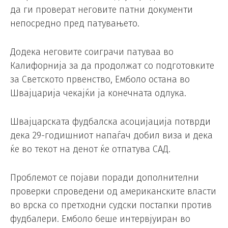
да ги проверат неговите патни документи
непосредно пред патувањето.
Додека неговите соиграчи патуваа во
Калифорнија за да продолжат со подготовките
за Светското првенство, Емболо остана во
Швајцарија чекајќи ја конечната одлука.
Швајцарската фудбалска асоцијација потврди
дека 29-годишниот напаѓач добил виза и дека
ќе во текот на денот ќе отпатува САД.
Проблемот се појави поради дополнителни
проверки спроведени од американските власти
во врска со претходни судски постапки против
фудбалери. Емболо беше интервјуиран во