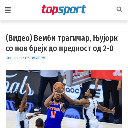
(Видео) Вемби трагичар, Њујорк
со нов брејк до предност од 2-0
Кошарка
/
06.06.2026