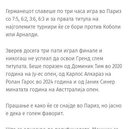
Германецот славеше по три часа игра во Париз
со 7:5, 6:2, 3:6, 6:3 и за првата титула на
најголемите турнири ќе се бори против Коболи
или Арналди.
Зверев досега три пати играл финале и
никогаш не успеал да освои Гренд слем
титулата. Беше поразен од Доминик Тим во 2020
година на Ју-ес опен, од Карлос Алкараз на
Ролан Гарос во 2024 година и од Јаник Синер
минатата година на Австтралија опен.
Прашање е како ќе се снајде во Париз, но јасно
е дека е голем фаворит.