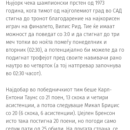
Њујорк чека шампионски прстен од 1973
година, кога тимот од најголемиот град во САД
стигна до тронот благодарение на најкорисен
играч на финалето, Вилис Рид. Тие ќе имаат
можност да поведат со 3:0 и да стигнат до три
меч топки во ноќта помеѓу понеделник и
вторник (02:30), а потенцијално би можеле да го
подигнат трофејот пред своите навивачи рано
наутро во четврток (а тој натпревар започнува
во 02:30 часот).
Најдобар во победничкиот тим беше Карл-
Ентони Таунс со 21 поен, 13 скока и четири
асистенции, а потоа следуваше Микал Бриџис
со 20 (6 скока, 6 асистенции). Џејлен Бренсон
исто така постигна 20 поени, но погоди само
седум пати од 25 обиди. На другата страна, се