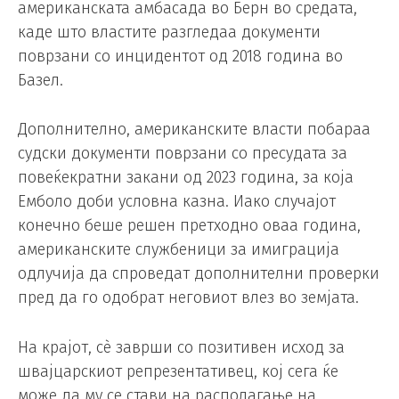
американската амбасада во Берн во средата,
каде што властите разгледаа документи
поврзани со инцидентот од 2018 година во
Базел.
Дополнително, американските власти побараа
судски документи поврзани со пресудата за
повеќекратни закани од 2023 година, за која
Емболо доби условна казна. Иако случајот
конечно беше решен претходно оваа година,
американските службеници за имиграција
одлучија да спроведат дополнителни проверки
пред да го одобрат неговиот влез во земјата.
На крајот, сè заврши со позитивен исход за
швајцарскиот репрезентативец, кој сега ќе
може да му се стави на располагање на