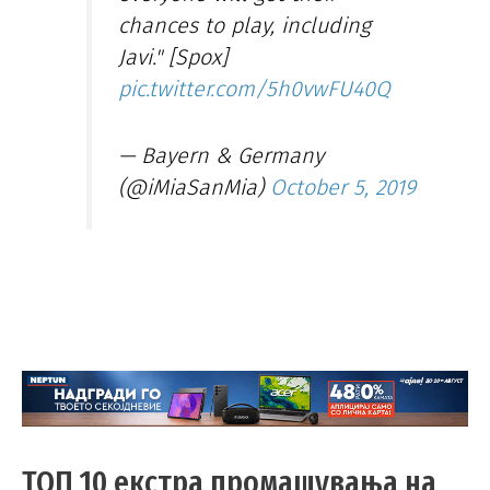
chances to play, including
Javi." [Spox]
pic.twitter.com/5h0vwFU40Q
— Bayern & Germany
(@iMiaSanMia)
October 5, 2019
ТОП 10 екстра промашувања на