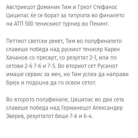
Австриецот Доминик Тим и Гркот Стефанос
Циципас ќе се борат за титулата во финалето
на АТП 500 тенискиот турнир во Пекинг.
Петтиот светски рекет, Тим во полуфиналето
славеше победа над рускиот тенисер Карен
Хачанов со пресврт, со резултат 2-1, или по
сетови 2-6 7-6 и 7-5. Во вториот сет Русинот
имаше сервис за меч, но Тим успеа да направи
брејк и подоцна да го освои сетот.
Во второто полуфинале, Циципас во два сета
славеше победа над Германецот Александер
Зверев, резултатот беше 7-6 и 6-4.