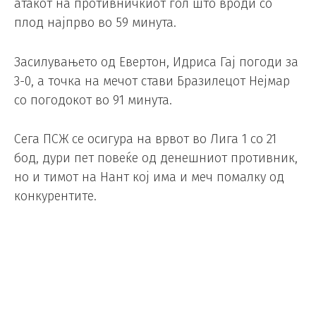
атакот на противничкиот гол што вроди со
плод најпрво во 59 минута.
Засилувањето од Евертон, Идриса Гај погоди за
3-0, а точка на мечот стави Бразилецот Нејмар
со погодокот во 91 минута.
Сега ПСЖ се осигура на врвот во Лига 1 со 21
бод, дури пет повеќе од денешниот противник,
но и тимот на Нант кој има и меч помалку од
конкурентите.