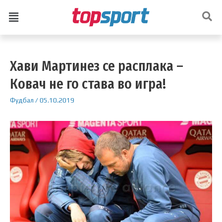
Хави Мартинез се расплака –
Ковач не го става во игра!
Фудбал
/
05.10.2019