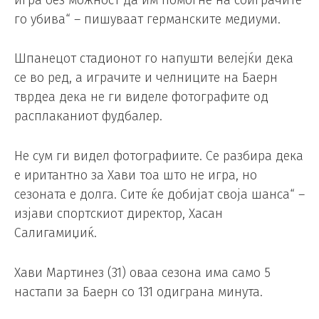
го убива“ – пишуваат германските медиуми.
Шпанецот стадионот го напушти велејќи дека
се во ред, а играчите и челниците на Баерн
тврдеа дека не ги виделе фотографите од
расплаканиот фудбалер.
Не сум ги видел фотографиите. Се разбира дека
е иритантно за Хави тоа што не игра, но
сезоната е долга. Сите ќе добијат своја шанса“ –
изјави спортскиот директор, Хасан
Салигамиџиќ.
Хави Мартинез (31) оваа сезона има само 5
настапи за Баерн со 131 одиграна минута.