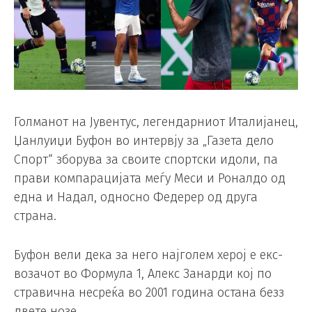
Голманот на Јувентус, легендарниот Италијанец,
Џанлуиџи Буфон во интервју за „Газета дело
Спорт“ зборува за своите спортски идоли, па
прави компарацијата меѓу Меси и Роналдо од
една и Надал, односно Федерер од друга
страна.
Буфон вели дека за него најголем херој е екс-
возачот во Формула 1, Алекс Занарди кој по
стравична несреќа во 2001 година остана безз
двете нозе.