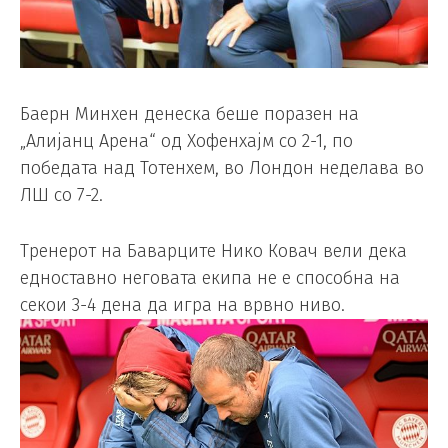
Баерн Минхен денеска беше поразен на
„Алијанц Арена“ од Хофенхајм со 2-1, по
победата над Тотенхем, во Лондон неделава во
ЛШ со 7-2.
Тренерот на Баварците Нико Ковач вели дека
едноставно неговата екипа не е способна на
секои 3-4 дена да игра на врвно ниво.