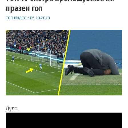
празен гол
ТОП ВИДЕО
/
05.10.2019
Лудо…