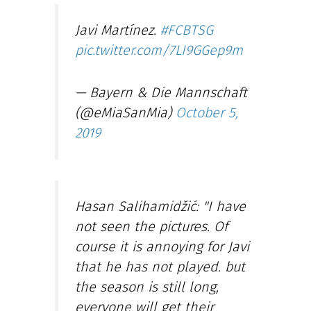
Javi Martínez.
#FCBTSG
pic.twitter.com/7LI9GGep9m
— Bayern & Die Mannschaft
(@eMiaSanMia)
October 5,
2019
Hasan Salihamidžić: "I have
not seen the pictures. Of
course it is annoying for Javi
that he has not played. but
the season is still long,
everyone will get their