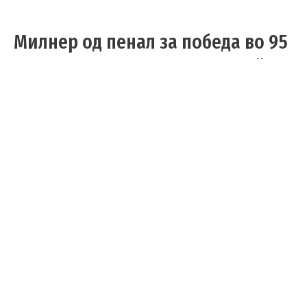
Милнер од пенал за победа во 95
минута и 8 од 8 за „црвените“ во
ПЛ (видео)
Фудбал
/
05.10.2019