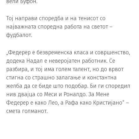
вели Буфон.
Тој направи споредба и на тенисот со
најважната споредна работа на светот –
фудбалот.
„Федерер е безвременска класа и совршенство,
додека Надал е неверојатен работник. Се
разбира, и тој има голем талент, но до врвот
стигна со страшно залагање и константна
желба да се биде што подобар. Би ги споредил
нив двајца со Меси и Роналдо. За Мене
Федерер е како Лео, а Рафа како Кристијано“ –
смета голманот.