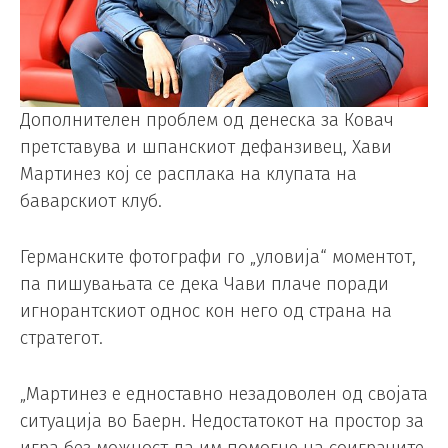
Дополнителен проблем од денеска за Ковач
претставува и шпанскиот дефанзивец, Хави
Мартинез кој се расплака на клупата на
баварскиот клуб.
Германските фотографи го „уловија“ моментот,
па пишувањата се дека Чави плаче поради
игнорантскиот однос кон него од страна на
стратегот.
„Мартинез е едноставно незадоволен од својата
ситуација во Баерн. Недостатокот на простор за
игра без можност да им помогне на соиграчите