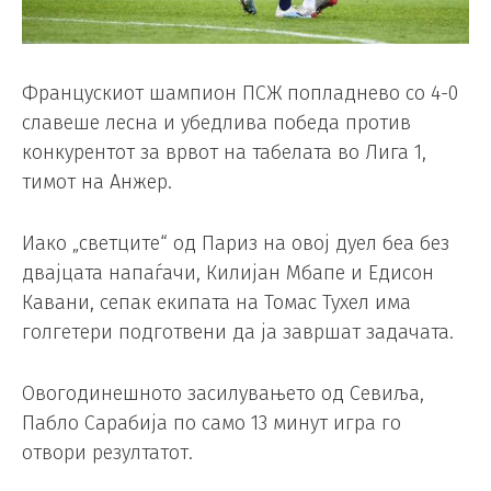
Францускиот шампион ПСЖ попладнево со 4-0
славеше лесна и убедлива победа против
конкурентот за врвот на табелата во Лига 1,
тимот на Анжер.
Иако „светците“ од Париз на овој дуел беа без
двајцата напаѓачи, Килијан Мбапе и Едисон
Кавани, сепак екипата на Томас Тухел има
голгетери подготвени да ја завршат задачата.
Овогодинешното засилувањето од Севиља,
Пабло Сарабија по само 13 минут игра го
отвори резултатот.