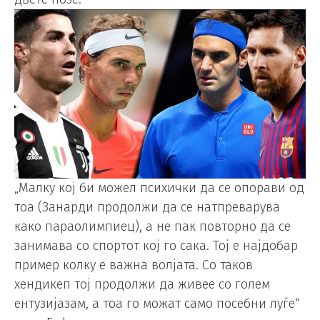
„Малку кој би можел психички да се опорави од
тоа (Занарди продолжи да се натпреварува
како параолимпиец), а не пак повторно да се
занимава со спортот кој го сака. Тој е најдобар
пример колку е важна волјата. Со таков
хендикеп тој продолжи да живее со голем
ентузијазам, а тоа го можат само посебни луѓе“