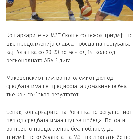
Кошаркарите на МЗТ Скопје со тежок триумф, по
две продолженија славеа победа на гостување
кај Рогашка со 90-83 во меч од 14. коло од
регионалната АБА-2 лига.
Македонскиот тим во поголемиот дел од
средбата имаше предноста, а домаќините беа
тие кои го бркаа резултатот.
Сепак, кошаркарите на Рогашка во регуларниот
дел од средбата имаа шут за победа. Потоа и
во првото продолжение беа поблиску до
триумф, но одбраната на МЗТ на двапати беше