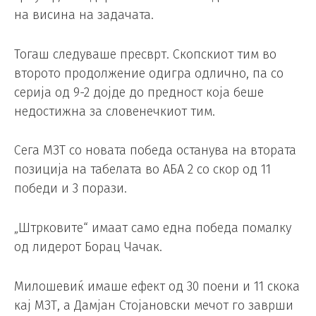
на висина на задачата.
Тогаш следуваше пресврт. Скопскиот тим во
второто продолжение одигра одлично, па со
серија од 9-2 дојде до предност која беше
недостижна за словенечкиот тим.
Сега МЗТ со новата победа останува на втората
позиција на табелата во АБА 2 со скор од 11
победи и 3 порази.
„Штрковите“ имаат само една победа помалку
од лидерот Борац Чачак.
Милошевиќ имаше ефект од 30 поени и 11 скока
кај МЗТ, а Дамјан Стојановски мечот го заврши