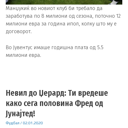
Манџукиќ во новиот клуб би требало да
заработува по 8 милиони од сезона, поточно 12
милиони евра за година ипол, колку што му е
договорот.
Во Јувентус имаше годишна плата од 5.5
милиони евра.
Невил до Џерард: Ти вредеше
како сега половина Фред од
Јунајтед!
Фудбал
/
02.01.2020