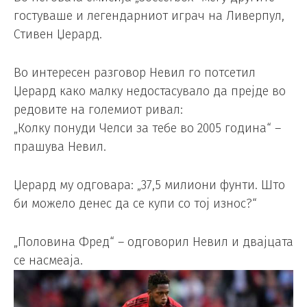
гостуваше и легендарниот играч на Ливерпул,
Стивен Џерард.
Во интересен разговор Невил го потсетил
Џерард како малку недостасувало да прејде во
редовите на големиот ривал:
„Колку понуди Челси за тебе во 2005 година“ –
прашува Невил.
Џерард му одговара: „37,5 милиони фунти. Што
би можело денес да се купи со тој износ?“
„Половина Фред“ – одговорил Невил и двајцата
се насмеаја.