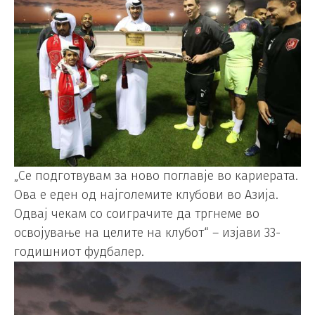
„Се подготвувам за ново поглавје во кариерата.
Ова е еден од најголемите клубови во Азија.
Одвај чекам со соиграчите да тргнеме во
освојување на целите на клубот“ – изјави 33-
годишниот фудбалер.