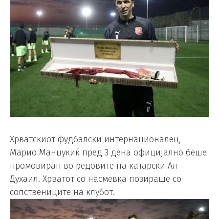
Хрватскиот фудбалски интернационалец,
Марио Манџукиќ пред 3 дена официјално беше
промовиран во редовите на катарски Ал
Духаил. Хрватот со насмевка позираше со
сопствениците на клубот.