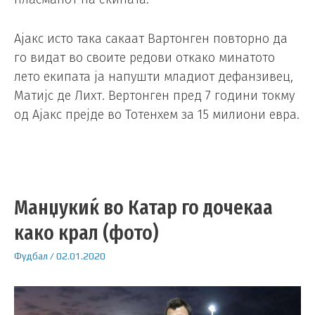
Ајакс исто така сакаат Вартонген повторно да
го видат во своите редови откако минатото
лето екипата ја напушти младиот дефанзивец,
Матијс де Лихт. Вертонген пред 7 години токму
од Ајакс прејде во Тотенхем за 15 милиони евра.
Манџукиќ во Катар го дочекаа
како крал (фото)
Фудбал
/
02.01.2020