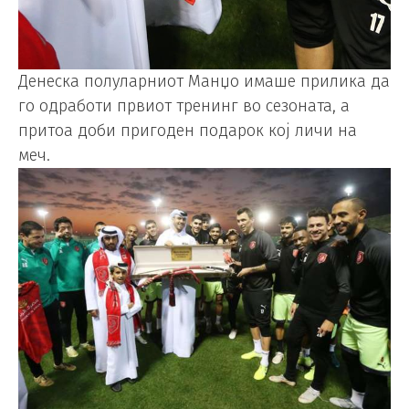
Денеска полуларниот Манџо имаше прилика да
го одработи првиот тренинг во сезоната, а
притоа доби пригоден подарок кој личи на
меч.