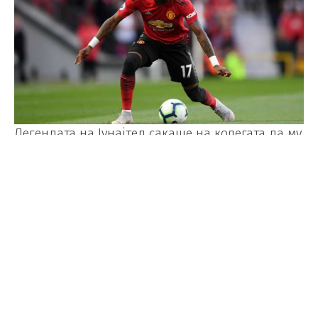
Легендата на Јунајтед сакаше на колегата да му
објасни колку сега фудбалерите се преплатени.
Инаку, кога станува збор за Фред, Јунајтед за
него даде 60 милиони отштета и го купи од
Шахтјор Доњецк. Играчот се смета дека е
најголемото промашување во историја на
клубот.
Еве уште еден доказ за тоа, од синоќешниот