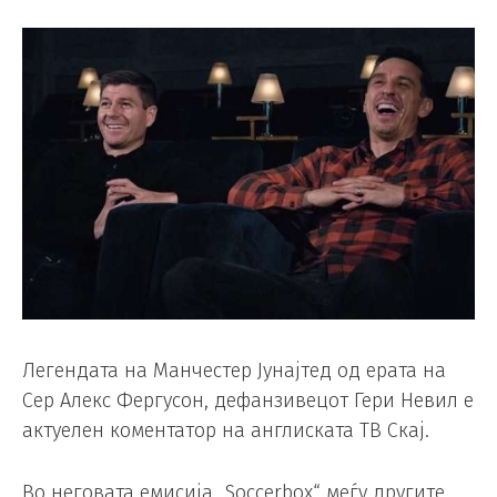
Легендата на Манчестер Јунајтед од ерата на
Сер Алекс Фергусон, дефанзивецот Гери Невил е
актуелен коментатор на англиската ТВ Скај.
Во неговата емисија „Soccerbox“ меѓу другите