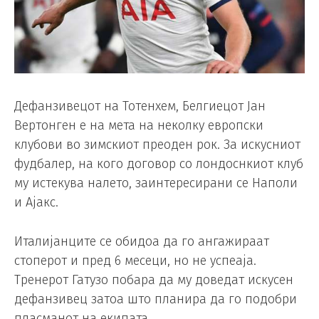
Дефанзивецот на Тотенхем, Белгиецот Јан
Вертонген е на мета на неколку европски
клубови во зимскиот преоден рок. За искусниот
фудбалер, на кого договор со лондоснкиот клуб
му истекува налето, заинтересирани се Наполи
и Ајакс.
Италијанците се обидоа да го ангажираат
стоперот и пред 6 месеци, но не успеаја.
Тренерот Гатузо побара да му доведат искусен
дефанзивец затоа што планира да го подобри
пласманот на екипата.