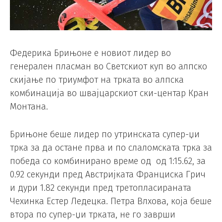
Федерика Брињоне е новиот лидер во
генерален пласман во Светскиот куп во алпско
скијање по триумфот на трката во алпска
комбинација во швајцарскиот ски-центар Кран
Монтана.
Брињоне беше лидер по утринската супер-џи
трка за да остане прва и по слаломската трка за
победа со комбинирано време од од 1:15.62, за
0.92 секунди пред Австријката Франциска Грич
и дури 1.82 секунди пред третопласираната
Чехинка Естер Ледецка. Петра Влхова, која беше
втора по супер-џи трката, не го заврши