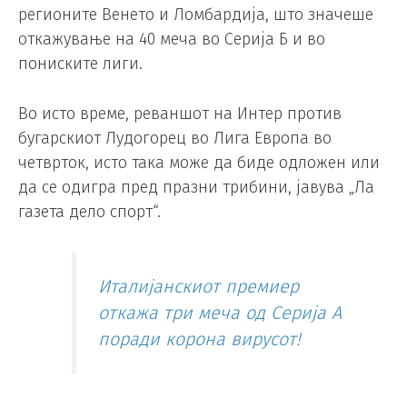
регионите Венето и Ломбардија, што значеше
откажување на 40 меча во Серија Б и во
пониските лиги.
Во исто време, реваншот на Интер против
бугарскиот Лудогорец во Лига Европа во
четврток, исто така може да биде одложен или
да се одигра пред празни трибини, јавува „Ла
газета дело спорт“.
Италијанскиот премиер
откажа три меча од Серија А
поради корона вирусот!