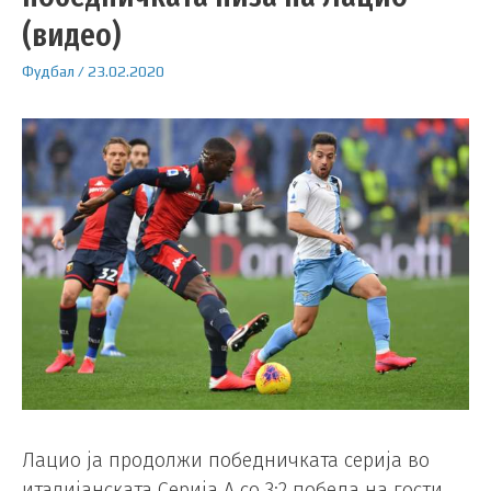
(видео)
Фудбал
/
23.02.2020
Лацио ја продолжи победничката серија во
италијанската Серија А со 3:2 победа на гости