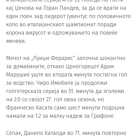
кај Џенова на Горан Пандев, за да се врати на
еден поен зад лидерот Јувентус по половичното
коло во италијанскиот шампионат поради
корона вирусот и одложувањето на повеќе
мечеви.
Мечот на „Луиџи Ферарис“ започна шокантно
за домаќините, откако Црногорецот Адам
Марушиќ уште во втората минута постигна гол
за водство. Чиро Имобиле ја продолжи
голгетерската серија во 51. минута да зголеми
на 2:0 со својот 27. гол оваа сезона, но
Франческо Касата само шест минути подоцна
намали на 1:2 за малку надеж за Грифоне.
Сепак, Данило Каталди во 71. минута повторно