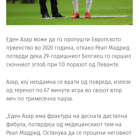
Еден Азар може да го пропушти Европското
првенство во 2020 година, откако Реал Мадрид
потврди дека 29-годишниот Белгиец го скршил
скочниот зглоб при 1:0 поразот од Леванте.
Азар, кој неодамна се врати од повреда, излезе
од теренот по 67 минути игра во својот втор
меч по тримесечна пауза.
„Еден Азар има фрактура на десната дистална
фибула, потврдија од медицинскиот тим на
Реал Мадрид. Останува да се процени неговиот