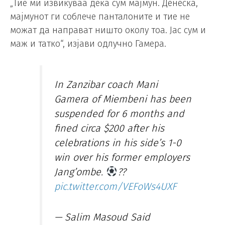
„Тие ми извикуваа дека сум мајмун. Денеска,
мајмунот ги соблече панталоните и тие не
можат да направат ништо околу тоа. Јас сум и
маж и татко“, изјави одлучно Гамера.
In Zanzibar coach Mani
Gamera of Miembeni has been
suspended for 6 months and
fined circa $200 after his
celebrations in his side’s 1-0
win over his former employers
Jang’ombe.
??
pic.twitter.com/VEFoWs4UXF
— Salim Masoud Said