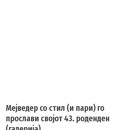
Мејведер со стил (и пари) го
прослави својот 43. роденден
(галерија)