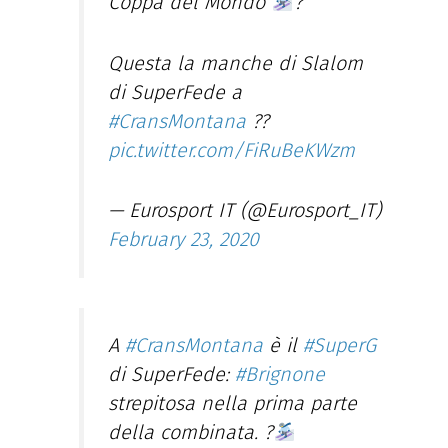
Coppa del Mondo
?
Questa la manche di Slalom
di SuperFede a
#CransMontana
??
pic.twitter.com/FiRuBeKWzm
— Eurosport IT (@Eurosport_IT)
February 23, 2020
A
#CransMontana
è il
#SuperG
di SuperFede:
#Brignone
strepitosa nella prima parte
della combinata. ?