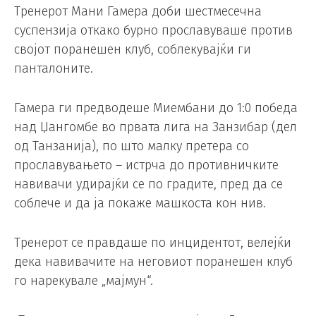
Тренерот Мани Гамера доби шестмесечна
суспензија откако бурно прославуваше против
својот поранешен клуб, соблекувајќи ги
панталоните.
Гамера ги предводеше Миембани до 1:0 победа
над Џангомбе во првата лига на Занзибар (дел
од Танзанија), по што малку претера со
прославувањето – истрча до противничките
навивачи удирајќи се по градите, пред да се
соблече и да ја покаже машкоста кон нив.
Тренерот се правдаше по инцидентот, велејќи
дека навивачите на неговиот поранешен клуб
го нарекувале „мајмун“.