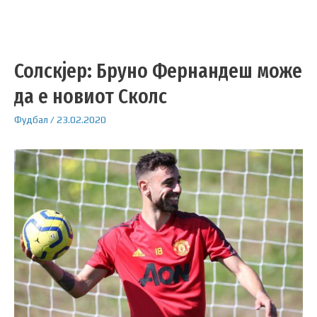
Солскјер: Бруно Фернандеш може
да е новиот Сколс
Фудбал
/
23.02.2020