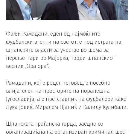
Фаљи Рамадани, еден од најмоќните
фудбалски агенти на светот, е под истрага на
шпанските власти за учество во шема за
перење пари во Мајорка, тврди шпанскиот
весник „Ора ора“.
Рамадани, кој е роден тетовец, е посебно
влијателен на просторите на поранешна
Југославија, а е претставник на фудбалери како
Лука Јовиќ, Миралем Пјаниќ и Калиду Кулибали.
Шпанската граѓанска гарда, заедно со
организацијата на организиран криминал шест