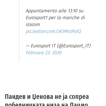
Appuntamento alle 13:10 su
Eurosport1 per la manche di
slalom
pic.twitter.com/zK1MVzPylQ
— Eurosport IT (@Eurosport_IT)
February 23, 2020
Пандев и Џенова не ја сопреа
победничката низа на Лацио