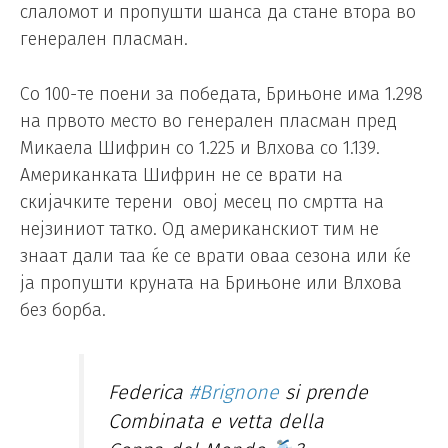
слаломот и пропушти шанса да стане втора во
генерален пласман.
Со 100-те поени за победата, Брињоне има 1.298
на првото место во генерален пласман пред
Микаела Шифрин со 1.225 и Влхова со 1.139.
Американката Шифрин не се врати на
скијачките терени овој месец по смртта на
нејзиниот татко. Од американскиот тим не
знаат дали таа ќе се врати оваа сезона или ќе
ја пропушти круната на Брињоне или Влхова
без борба.
Federica
#Brignone
si prende
Combinata e vetta della