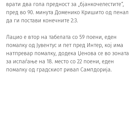
врати два гола предност за „бјанкочелестите“,
пред во 90. минута Доменико Кришито од пенал
да ги постави конечните 2:3.
Лацио е втор на табелата со 59 поени, еден
помалку од Јувентус и пет пред Интер, кој има
натпревар помалку, додека Џенова се во зоната
за испаѓање на 18. место со 22 поени, еден
помалку од градскиот ривал Сампдорија.