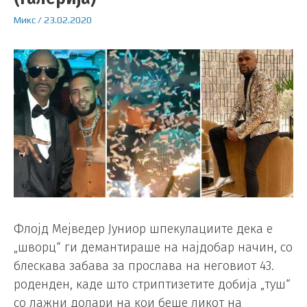
Микс
/
23.02.2020
Флојд Мејведер Јуниор шпекулациите дека е
„шворц“ ги демантираше на најдобар начин, со
блескава забава за прослава на неговиот 43.
роденден, каде што стриптизетите добија „туш“
со лажни долари на кои беше ликот на