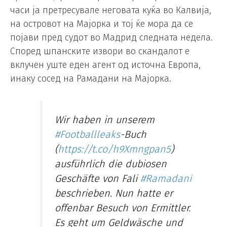
часи ја претресувале неговата куќа во Калвија,
на островот на Мајорка и тој ќе мора да се
појави пред судот во Мадрид следната недела.
Според шпанските извори во скандалот е
вклучен уште еден агент од источна Европа,
инаку сосед на Рамадани на Мајорка.
Wir haben in unserem
#Footballleaks
-Buch
(
https://t.co/h9Xmngpan5
)
ausführlich die dubiosen
Geschäfte von Fali
#Ramadani
beschrieben. Nun hatte er
offenbar Besuch von Ermittler.
Es geht um Geldwäsche und