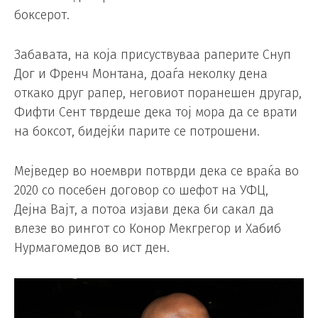
боксерот.
Забавата, на која присуствуваа раперите Снуп
Дог и Френч Монтана, доаѓа неколку дена
откако друг рапер, неговиот поранешен другар,
Фифти Сент тврдеше дека тој мора да се врати
на боксот, бидејќи парите се потрошени.
Мејведер во ноември потврди дека се враќа во
2020 со посебен договор со шефот на УФЦ,
Дејна Вајт, а потоа изјави дека би сакал да
влезе во рингот со Конор Мекгрегор и Хабиб
Нурмагомедов во ист ден.