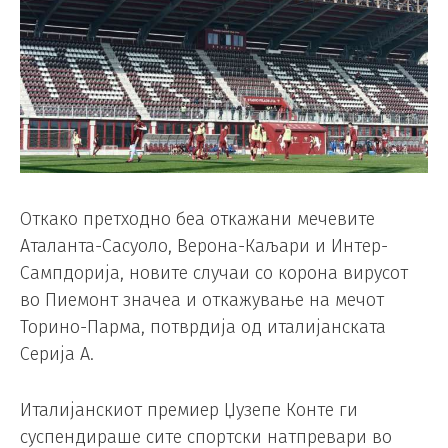
Откако претходно беа откажани мечевите
Аталанта-Сасуоло, Верона-Каљари и Интер-
Сампдорија, новите случаи со корона вирусот
во Пиемонт значеа и откажување на мечот
Торино-Парма, потврдија од италијанската
Серија А.
Италијанскиот премиер Џузепе Конте ги
суспендираше сите спортски натпревари во