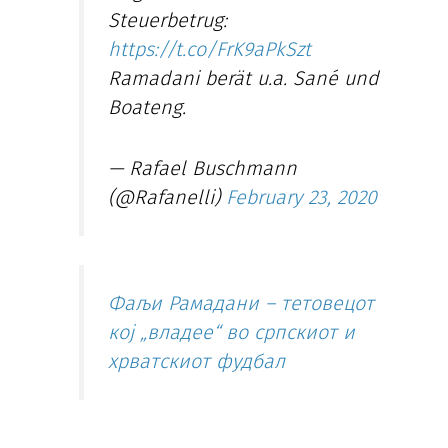
Steuerbetrug:
https://t.co/FrK9aPkSzt
Ramadani berät u.a. Sané und
Boateng.
— Rafael Buschmann
(@Rafanelli)
February 23, 2020
Фаљи Рамадани – тетовецот
кој „владее“ во српскиот и
хрватскиот фудбал