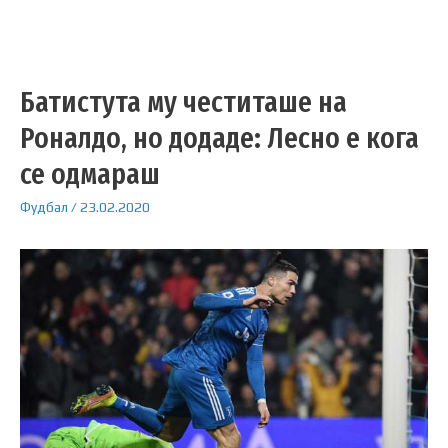
Батистута му честиташе на
Роналдо, но додаде: Лесно е кога
се одмараш
Фудбал
/
23.02.2020