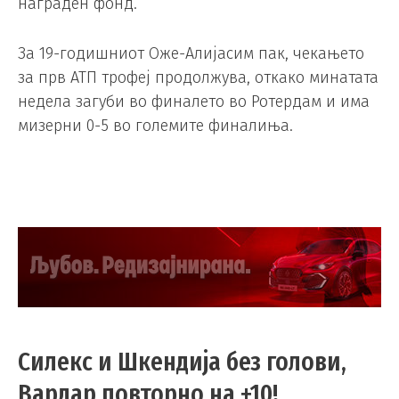
награден фонд.
За 19-годишниот Оже-Алијасим пак, чекањето
за прв АТП трофеј продолжува, откако минатата
недела загуби во финалето во Ротердам и има
мизерни 0-5 во големите финалиња.
Силекс и Шкендија без голови,
Вардар повторно на +10!