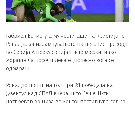
Габриел Батистута му честиташе на Кристијано
Роналдо за израмнувањето на неговиот рекорд
во Серија А преку социјалните мрежи, иако
мораше да посочи дека е „полесно кога се
одмараш“.
Роналдо постигна гол при 2:1 победата на
Јувентус над СПАЛ вчера, што беше 11-ти
натпревар во низа во кој тој постигнува гол за
„бјанконерите“, израмнувајќи го рекордот на
Батистута со Фиорентина во 1994/95 и на Фабио
Кваљарела со Сампдорија минатата сезона.
Популарниот Батигол му честиташе преку