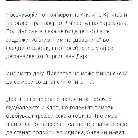
Посочувајќи го примерот на Филипе Кутињо и
неговиот трансфер од Ливерпул во Барселона,
Пол Инс смета дека ќе биде тешко да се
заддржи моќниот тим на „црвените“ во
следните сезони, што посебно е случај со
дефанзивецот Виргил ван Дајк.
Инс смета дека Ливерпул не може финансиски
да се мери со шпанските гиганти.
„Тоа што го прават е навистина посебно,
фудбалерите и Клоп, но големите тимови
освојуваат трофеи секоја година. Тие имаат
шанса да го направат тоа, но прашање е како
да станат подобри во иднина, бидејќи имаат