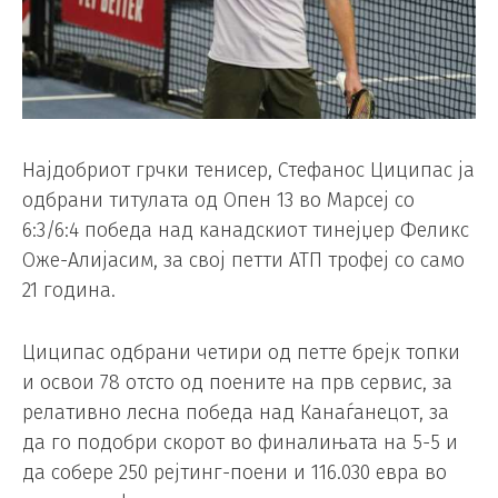
Најдобриот грчки тенисер, Стефанос Циципас ја
одбрани титулата од Опен 13 во Марсеј со
6:3/6:4 победа над канадскиот тинејџер Феликс
Оже-Алијасим, за свој петти АТП трофеј со само
21 година.
Циципас одбрани четири од петте брејк топки
и освои 78 отсто од поените на прв сервис, за
релативно лесна победа над Канаѓанецот, за
да го подобри скорот во финалињата на 5-5 и
да собере 250 рејтинг-поени и 116.030 евра во