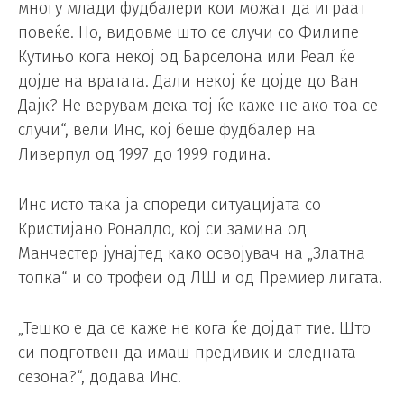
многу млади фудбалери кои можат да играат
повеќе. Но, видовме што се случи со Филипе
Кутињо кога некој од Барселона или Реал ќе
дојде на вратата. Дали некој ќе дојде до Ван
Дајк? Не верувам дека тој ќе каже не ако тоа се
случи“, вели Инс, кој беше фудбалер на
Ливерпул од 1997 до 1999 година.
Инс исто така ја спореди ситуацијата со
Кристијано Роналдо, кој си замина од
Манчестер јунајтед како освојувач на „Златна
топка“ и со трофеи од ЛШ и од Премиер лигата.
„Тешко е да се каже не кога ќе дојдат тие. Што
си подготвен да имаш предивик и следната
сезона?“, додава Инс.