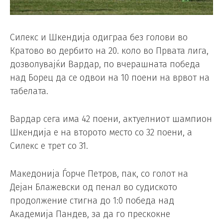
Силекс и Шкендија одиграа без голови во
Кратово во дербито на 20. коло во Првата лига,
дозволувајќи Вардар, по вчерашната победа
над Борец да се одвои на 10 поени на врвот на
табелата.
Вардар сега има 42 поени, актуелниот шампион
Шкендија е на второто место со 32 поени, а
Силекс е трет со 31.
Македонија Ѓорче Петров, пак, со голот на
Дејан Блажевски од пенал во судиското
продолжение стигна до 1:0 победа над
Академија Пандев, за да го прескокне