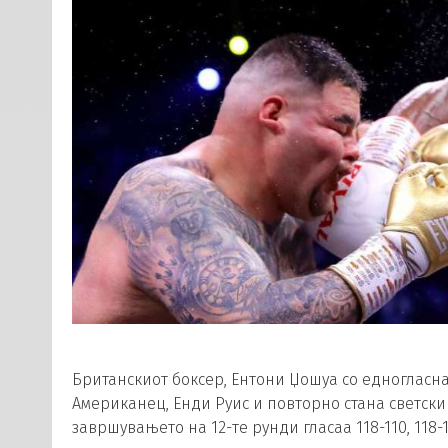
Британскиот боксер, Ентони Џошуа со едногласна
Американец, Енди Руис и повторно стана светски
завршувањето на 12-те рунди гласаа 118-110, 118-11