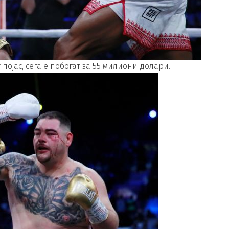
ојас, сега е побогат за 55 милиони долари.