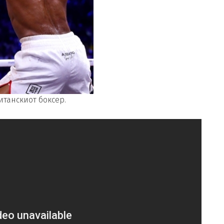
итанскиот боксер.