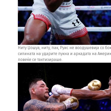
Ниту Џошуа, ниту, пак, Руис не воодушевија со б
силината на ударите пукна и аркадата на Америка
повеќе се тактизираше.