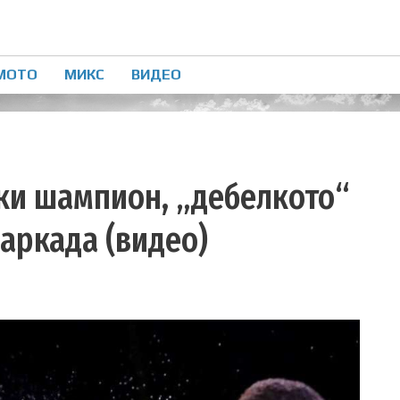
МОТО
МИКС
ВИДЕО
ки шампион, „дебелкото“
 аркада (видео)