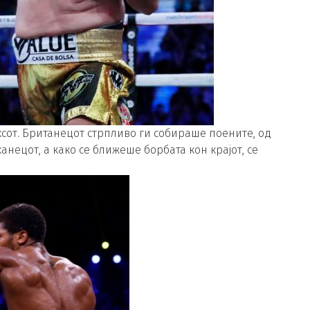
оксот. Британецот стрпливо ги собираше поените, од
нецот, а како се ближеше борбата кон крајот, се