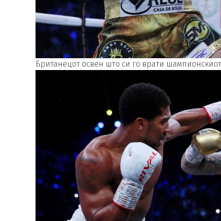
Британецот освен што си го врати шампионскиот п