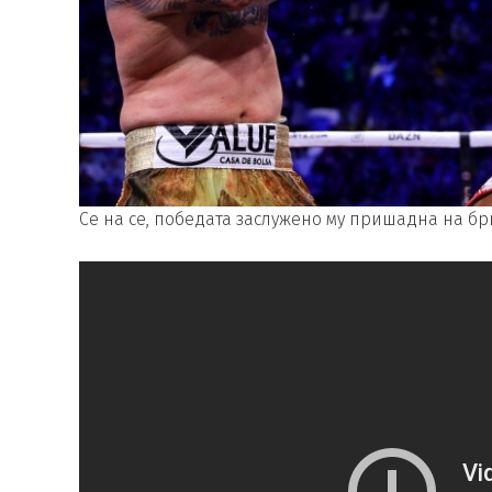
Се на се, победата заслужено му пришадна на бр