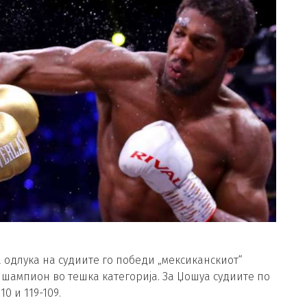
 одлука на судиите го победи „мексиканскиот“
 шампион во тешка категорија. За Џошуа судиите по
0 и 119-109.