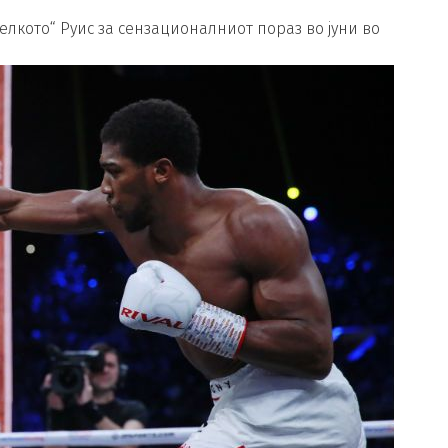
лкото“ Руис за сензационалниот пораз во јуни во