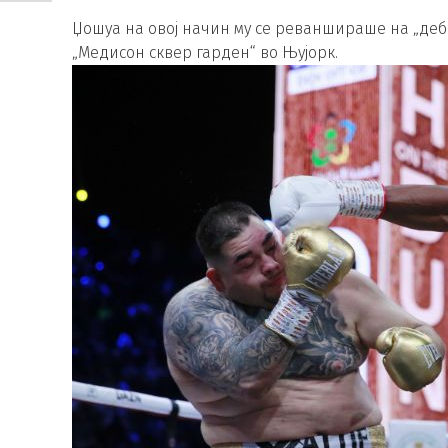
Џошуа на овој начин му се реваншираше на „дебе
„Медисон сквер гарден“ во Њујорк.