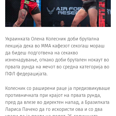
Украинката Олена Колесник доби брутална
лекција дека во ММА кафезот секогаш мораш
да бидеш подготвена на секакво
изненадување, откако доби брутален нокаут во
првата рунда на мечот во средна категорија во
ПФЛ федерацијата.
Колесник со раширени раце ја предизвикуваше
противничката при крајот на првата рунда,
пред да влезе во директен напад, а Бразилката
Лариса Пачеко да го искористи ова и со два