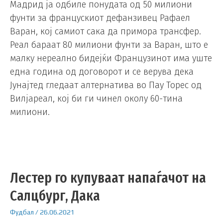
Мадрид ја одбиле понудата од 50 милиони
фунти за францускиот дефанзивец Рафаел
Варан, кој самиот сака да примора трансфер.
Реал бараат 80 милиони фунти за Варан, што е
малку нереално бидејќи Французинот има уште
една година од договорот и се верува дека
Јунајтед гледаат алтернатива во Пау Торес од
Вилјареал, кој би ги чинел околу 60-тина
милиони.
Лестер го купуваат напаѓачот на
Салцбург, Дака
Фудбал
/
26.06.2021