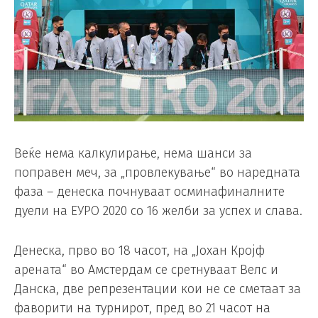
Веќе нема калкулирање, нема шанси за
поправен меч, за „провлекување“ во наредната
фаза – денеска почнуваат осминафиналните
дуели на ЕУРО 2020 со 16 желби за успех и слава.
Денеска, прво во 18 часот, на „Јохан Кројф
арената“ во Амстердам се сретнуваат Велс и
Данска, две репрезентации кои не се сметаат за
фаворити на турнирот, пред во 21 часот на