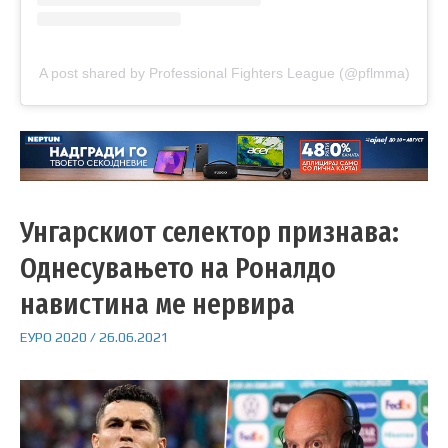
A post shared by Professional Fighters League (@pflmma)
Унгарскиот селектор признава:
Однесувањето на Роналдо
навистина ме нервира
ЕУРО 2020
/
26.06.2021