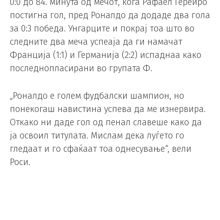
0:0 до 84. минута од мечот, кога Рафаел Гереиро
постигна гол, пред Роналдо да додаде два гола
за 0:3 победа. Унгарците и покрај тоа што во
следните два меча успеаја да ги намачат
Франција (1:1) и Германија (2:2) испаднаа како
последнопласирани во групата Ф.
„Роналдо е голем фудбалски шампион, но
понекогаш навистина успева да ме изнервира.
Откако ни даде гол од пенал славеше како да
ја освоил титулата. Мислам дека луѓето го
гледаат и го сфаќаат тоа однесување“, вели
Роси.