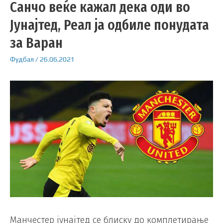
Санчо веќе кажал дека оди во
Јунајтед, Реал ја одбиле понудата
за Варан
Фудбал
/
26.06.2021
Манчестер јунајтед се блиску до комплетирање