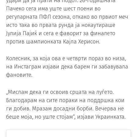
удари да ја прати на подот. 26-годишната
Пачеко сега има уште шест поени во
регуларната ПФЛ сезона, откако во првиот меч
исто така во првата рунда ја нокаутираше
Јулија Пајиќ и сега е фаворит за финалето
против шампионката Кајла Херисон.
Колесник, за која ова е четврти пораз во низа,
на Инстаграм изјави дека барем ги забавувала
фановите.
„Мислам дека ги освоив срцата на луѓето.
Благодарам на сите пораки на поддршка кои
ги добив. Мразам досадни борби. Вечерва не
беше моја, но уште стојам“, изјави Украинката.