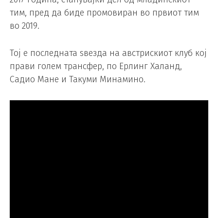
тим, пред да биде промовиран во првиот тим
во 2019.
Тој е последната ѕвезда на австрискиот клуб кој
прави голем трансфер, по Ерлинг Халанд,
Садио Мане и Такуми Минамино.