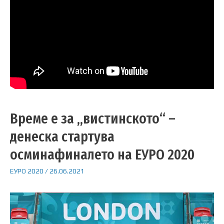
Време е за „вистинското“ –
денеска стартува
осминафиналето на ЕУРО 2020
ЕУРО 2020
/
26.06.2021