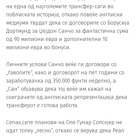
на една од најголемите трансфер-саги во
поблиската историја, откако повеќе англиски
медиуми тврдат дека се договориле со Борусија
Дортмунд за Џејдон Санчо за фантастична сума
од 90 милиони евра и дополнителни 10
милиони евра во бонуси.
Личните услови Санчо веќе ги договори со
„ѓаволите“, како и договорот на пет години со
заработувачка од 350.000 фунти неделно, а
„Сан“ објавува дека тој веќе им кажал на
соиграчите од англиската репрезентација дека
трансферот е готова работа.
Сепак,сите планови на Оле Гунар Солскјер не
одат толку „лесно“, откако се верува дека Реал