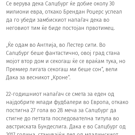
Се верува дека Салцбург ќе добие околу 30
милиони евра, откако Брендан Роџерс успеал
да го убеди замбискиот напаѓач дека во
неговиот тим ќе биде постојан првотимец.
„Ќе одам во Англија, во Лестер сити. Во
Салцбург беше фантастично, овој град стана
мојот втор дом и секогаш ќе се враќам тука, но
Премиер лигата секогаш ми беше сон“, вели
Дака за весникот „Кроне“.
22-годишниот напаѓач се смета за еден од
најдобрите млади фудбалери во Европа, откако
постигна 27 гола во 28 меча за Салцбург да
стигне до петтата последователна титула во
австриската Бундеслига. Дака е во Салцбург од
2017 година, станувајќи дел од младинскиот