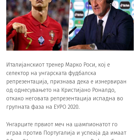
Италијанскиот тренер Марко Роси, кој е
селектор на унгарската фудбалска
репрезентација, признава дека е изнервиран
од однесувањето на Кристијано Роналдо,
откако неговата репрезентација испадна во
групната фаза на ЕУРО 2020.
Унгарците првиот меч на шампионатот го
играа против Португалија и успеаја да имаат