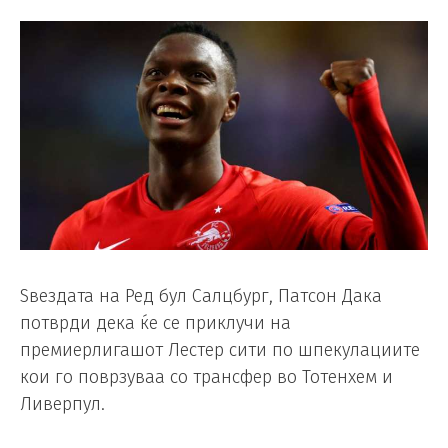
Ѕвездата на Ред бул Салцбург, Патсон Дака
потврди дека ќе се приклучи на
премиерлигашот Лестер сити по шпекулациите
кои го поврзуваа со трансфер во Тотенхем и
Ливерпул.