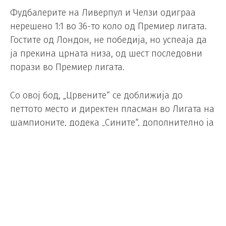
Фудбалерите на Ливерпул и Челзи одиграа
нерешено 1:1 во 36-то коло од Премиер лигата.
Гостите од Лондон, не победија, но успеаја да
ја прекина црната низа, од шест последовни
порази во Премиер лигата.
Со овој бод, „Црвените“ се доближија до
петтото место и директен пласман во Лигата на
шампионите, додека „Сините“, дополнително ја
влоѓија ситуацијата во која се наоѓаат и како
што сега стојат работите веројатно следната
сезона нема да играат во ниту едно од трите
натпреварувања на УЕФА.
Ливерпул до предност дојде по само шест
минути игра, кога мрежата на Јоргесен, од