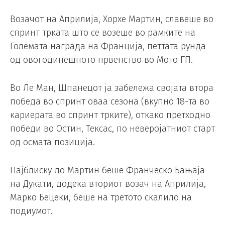
Возачот на Априлија, Хорхе Мартин, славеше во
спринт трката што се возеше во рамките на
Големата награда на Франција, петтата рунда
од овогодинешното првенство во Мото ГП.
Во Ле Ман, Шпанецот ја забележа својата втора
победа во спринт оваа сезона (вкупно 18-та во
кариерата во спринт трките), откако претходно
победи во Остин, Тексас, по неверојатниот старт
од осмата позиција.
Најблиску до Мартин беше Франческо Бањаја
на Дукати, додека вториот возач на Априлија,
Марко Бецеки, беше на третото скалило на
подиумот.