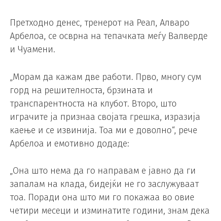
Претходно денес, тренерот на Реал, Алваро
Арбелоа, се осврна на тепачката меѓу Валверде
и Чуамени.
„Морам да кажам две работи. Прво, многу сум
горд на решителноста, брзината и
транспарентноста на клубот. Второ, што
играчите ја признаа својата грешка, изразија
каење и се извинија. Тоа ми е доволно“, рече
Арбелоа и емотивно додаде:
„Она што нема да го направам е јавно да ги
запалам на клада, бидејќи не го заслужуваат
тоа. Поради она што ми го покажаа во овие
четири месеци и изминатите години, знам дека