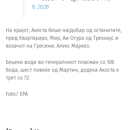
9, 2026
На крајот, Акоста беше најдобар од останатите,
пред Квартараро, Мир, Аи Огура од Трекхаус и
возачот на Гресини, Алекс Маркез.
Бецеки води во генералниот пласман со 108
бода, шест повеќе од Мартин, додека Акоста е
трет со 72.
Foto/ EPA