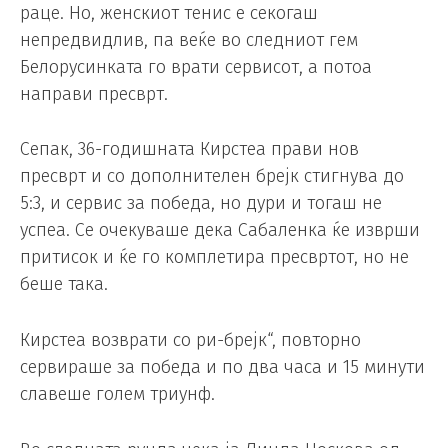
раце. Но, женскиот тенис е секогаш
непредвидлив, па веќе во следниот гем
Белорусинката го врати сервисот, а потоа
направи пресврт.
Сепак, 36-годишната Кирстеа прави нов
пресврт и со дополнителен брејк стигнува до
5:3, и сервис за победа, но дури и тогаш не
успеа. Се очекуваше дека Сабаленка ќе изврши
притисок и ќе го комплетира пресвртот, но не
беше така.
Кирстеа возврати со ри-брејк“, повторно
сервираше за победа и по два часа и 15 минути
славеше голем триунф.