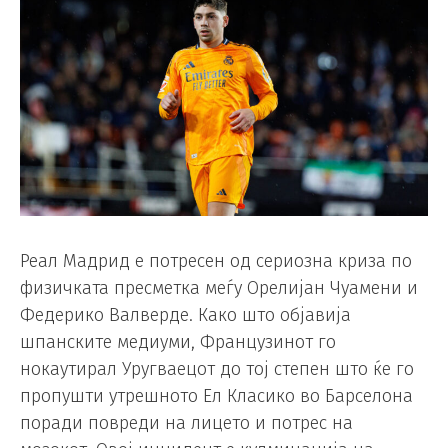
Реал Мадрид е потресен од сериозна криза по
физичката пресметка меѓу Орелијан Чуамени и
Федерико Валверде. Како што објавија
шпанските медиуми, Французинот го
нокаутирал Уругваецот до тој степен што ќе го
пропушти утрешното Ел Класико во Барселона
поради повреди на лицето и потрес на