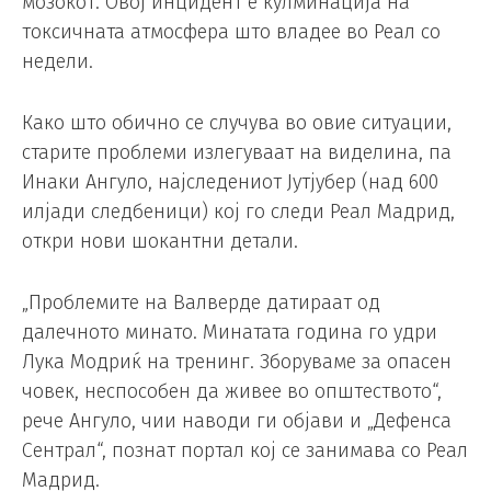
мозокот. Овој инцидент е кулминација на
токсичната атмосфера што владее во Реал со
недели.
Како што обично се случува во овие ситуации,
старите проблеми излегуваат на виделина, па
Инаки Ангуло, најследениот Јутјубер (над 600
илјади следбеници) кој го следи Реал Мадрид,
откри нови шокантни детали.
„Проблемите на Валверде датираат од
далечното минато. Минатата година го удри
Лука Модриќ на тренинг. Зборуваме за опасен
човек, неспособен да живее во општеството“,
рече Ангуло, чии наводи ги објави и „Дефенса
Сентрал“, познат портал кој се занимава со Реал
Мадрид.