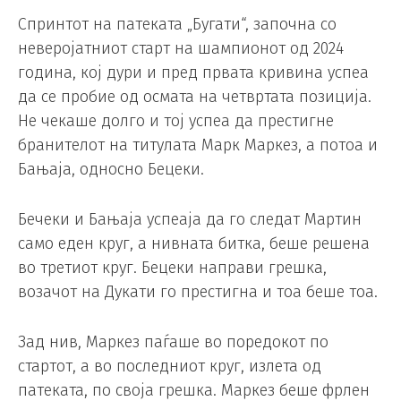
Спринтот на патеката „Бугати“, започна со
неверојатниот старт на шампионот од 2024
година, кој дури и пред првата кривина успеа
да се пробие од осмата на четвртата позиција.
Не чекаше долго и тој успеа да престигне
бранителот на титулата Марк Маркез, а потоа и
Бањаја, односно Бецеки.
Бечеки и Бањаја успеаја да го следат Мартин
само еден круг, а нивната битка, беше решена
во третиот круг. Бецеки направи грешка,
возачот на Дукати го престигна и тоа беше тоа.
Зад нив, Маркез паѓаше во поредокот по
стартот, а во последниот круг, излета од
патеката, по своја грешка. Маркез беше фрлен