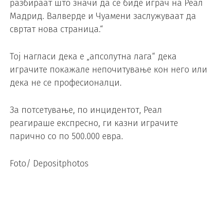
разбираат што значи да се биде играч на Реал
Мадрид. Валверде и Чуамени заслужуваат да
свртат нова страница.“
Тој нагласи дека е „апсолутна лага“ дека
играчите покажале непочитување кон него или
дека не се професионалци.
За потсетување, по инцидентот, Реал
реагираше експресно, ги казни играчите
парично со по 500.000 евра.
Foto/ Depositphotos