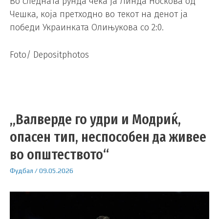
Во следната рунда чека ја Линда Носкова од
Чешка, која претходно во текот на денот ја
победи Украинката Олињукова со 2:0.
Foto/ Depositphotos
„Валверде го удри и Модриќ,
опасен тип, неспособен да живее
во општеството“
Фудбал
/
09.05.2026