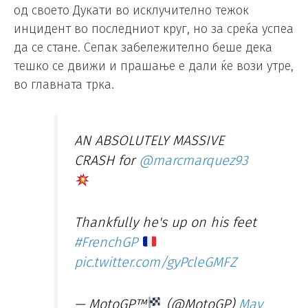
од своето Дукати во исклучително тежок
инцидент во последниот круг, но за среќа успеа
да се стане. Сепак забележително беше дека
тешко се движи и прашање е дали ќе вози утре,
во главната трка.
AN ABSOLUTELY MASSIVE
CRASH for
@marcmarquez93
Thankfully he's up on his feet
#FrenchGP
pic.twitter.com/gyPcleGMFZ
— MotoGP™
(@MotoGP)
May