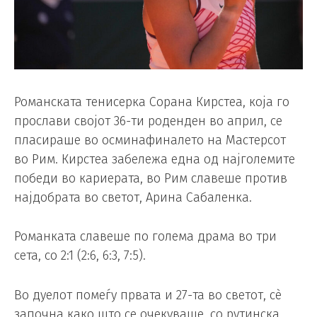
Романската тенисерка Сорана Кирстеа, која го
прослави својот 36-ти роденден во април, се
пласираше во осминафиналето на Мастерсот
во Рим. Кирстеа забележа една од најголемите
победи во кариерата, во Рим славеше против
најдобрата во светот, Арина Сабаленка.
Романката славеше по голема драма во три
сета, со 2:1 (2:6, 6:3, 7:5).
Во дуелот помеѓу првата и 27-та во светот, сè
започна како што се очекуваше, со рутинска