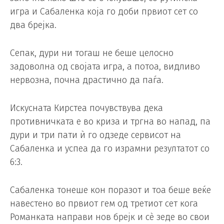
игра и Сабаленка која го доби првиот сет со
два брејка.
Сепак, дури ни тогаш не беше целосно
задоволна од својата игра, а потоа, видливо
нервозна, почна драстично да паѓа.
Искусната Кирстеа почувствува дека
противничката е во криза и тргна во напад, па
дури и три пати ѝ го одзеде сервисот на
Сабаленка и успеа да го израмни резултатот со
6:3.
Сабаленка тонеше кон поразот и тоа беше веќе
навестено во првиот гем од третиот сет кога
Романката направи нов брејк и сè зеде во свои