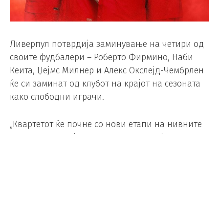
Ливерпул потврдија заминување на четири од
своите фудбалери – Роберто Фирмино, Наби
Кеита, Џејмс Милнер и Алекс Окслејд-Чембрлен
ќе си заминат од клубот на крајот на сезоната
како слободни играчи.
„Квартетот ќе почне со нови етапи на нивните
кариери по крајот на сезонатаа 2022/23, откако
помогнаа ‘црвените’ да ги освојат најголемите
награди во светот на фудбалот. Тие беа дел од
тимот на Јирген Клоп кој ги освои Лигата на
шампииони, УЕФА Суперкупот и Светското
клупско првнство во 2019, пред да станат
првиот тим на Ливерпул кој ја освоил титулата