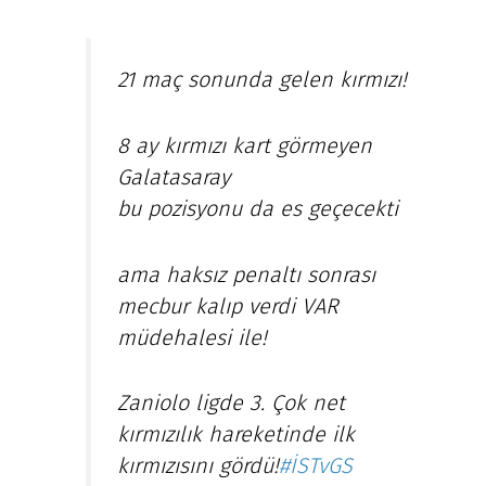
21 maç sonunda gelen kırmızı!
8 ay kırmızı kart görmeyen
Galatasaray
bu pozisyonu da es geçecekti
ama haksız penaltı sonrası
mecbur kalıp verdi VAR
müdehalesi ile!
Zaniolo ligde 3. Çok net
kırmızılık hareketinde ilk
kırmızısını gördü!
#İSTvGS