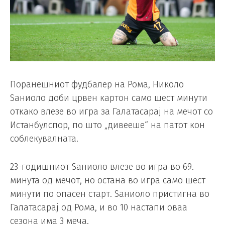
Поранешниот фудбалер на Рома, Николо
Ѕаниоло доби црвен картон само шест минути
откако влезе во игра за Галатасарај на мечот со
Истанбулспор, по што „дивееше“ на патот кон
соблекувалната.
23-годишниот Ѕаниоло влезе во игра во 69.
минута од мечот, но остана во игра само шест
минути по опасен старт. Ѕаниоло пристигна во
Галатасарај од Рома, и во 10 настапи оваа
сезона има 3 меча.