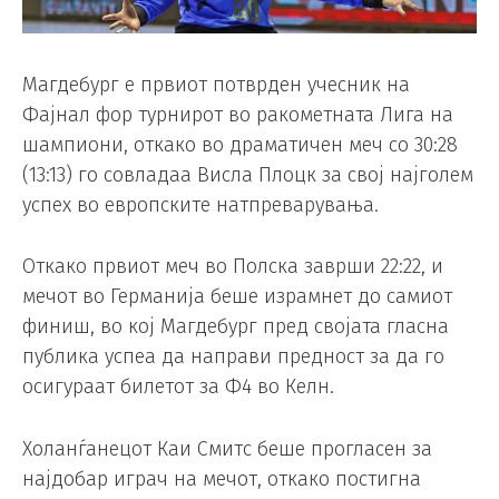
Магдебург е првиот потврден учесник на
Фајнал фор турнирот во ракометната Лига на
шампиони, откако во драматичен меч со 30:28
(13:13) го совладаа Висла Плоцк за свој најголем
успех во европските натпреварувања.
Откако првиот меч во Полска заврши 22:22, и
мечот во Германија беше израмнет до самиот
финиш, во кој Магдебург пред својата гласна
публика успеа да направи предност за да го
осигураат билетот за Ф4 во Келн.
Холанѓанецот Каи Смитс беше прогласен за
најдобар играч на мечот, откако постигна