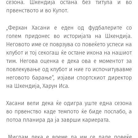
сезона. Шкендија остана без титула и во
првенството и во Купот.
„Ферхан Хасани е еден од фудбалерите со
голем придонес во историјата на Шкендија.
Неговото име се поврзува со повеќето успеси на
клубот и тој секогаш ќе остане икона на нашиот
тим. Негова оценка е дека ова е моментот за
повлекување од клубот и ние го испочитувавме
неговото барање“, изјави спортскиот директор
на Шкендија, Харун Иса.
Хасани вели дека ќе одигра уште една сезона
во првенство каде темпото ќе биде послабо, а
потоа планира да ја заврши кариерата.
„Мислам дека е време да им се даде повеќе