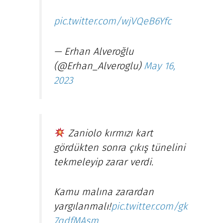
pic.twitter.com/wjVQeB6Yfc
— Erhan Alveroğlu
(@Erhan_Alveroglu)
May 16,
2023
Zaniolo kırmızı kart
gördükten sonra çıkış tünelini
tekmeleyip zarar verdi.
Kamu malına zarardan
yargılanmalı!
pic.twitter.com/gk
7qdfMAsm