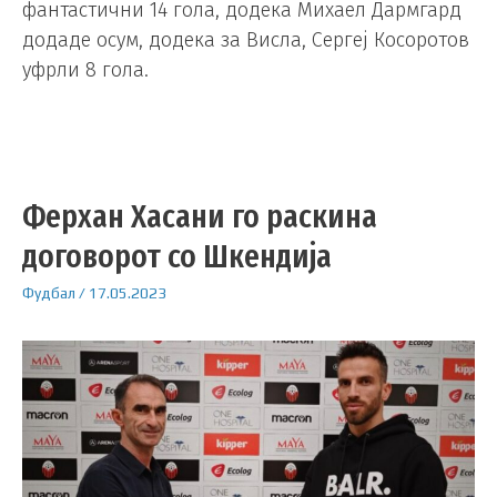
фантастични 14 гола, додека Михаел Дармгард
додаде осум, додека за Висла, Сергеј Косоротов
уфрли 8 гола.
Ферхан Хасани го раскина
договорот со Шкендија
Фудбал
/
17.05.2023