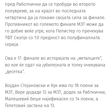
пред Работнички да се пробуди во второто
полувреме, за на крајот во последната
четвртина да ја покаже својата сила за финале.
Противникот во големото финале МЗТ може да
го добие веќе утре, кога Пелистер го пречекува
ТФТ Скопје со 1:0 предност во полуфиналната
серија.
Ова е 17. финале во историјата на „металците“,
во кое ќе одат на јубилејната и толку очекувана
„десетка“.
Војдан Стојановски и Кук има по 18 поени за
МЗТ, Вере додаде 12 за МЗТ, додек за Рабтнички,
Малешевиќ беше најефикасен со 14 поени, а
Ѓелетовиќ застана на 13.