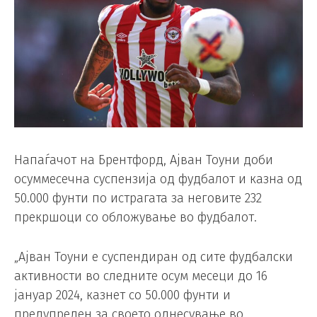
Напаѓачот на Брентфорд, Ајван Тоуни доби
осуммесечна суспензија од фудбалот и казна од
50.000 фунти по истрагата за неговите 232
прекршоци со обложување во фудбалот.
„Ајван Тоуни е суспендиран од сите фудбалски
активности во следните осум месеци до 16
јануар 2024, казнет со 50.000 фунти и
предупреден за своето однесување во