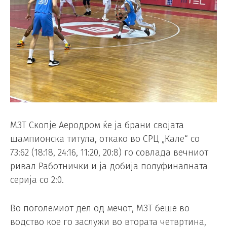
МЗТ Скопје Аеродром ќе ја брани својата
шампионска титула, откако во СРЦ „Кале“ со
73:62 (18:18, 24:16, 11:20, 20:8) го совлада вечниот
ривал Работнички и ја добија полуфиналната
серија со 2:0.
Во поголемиот дел од мечот, МЗТ беше во
водство кое го заслужи во втората четвртина,