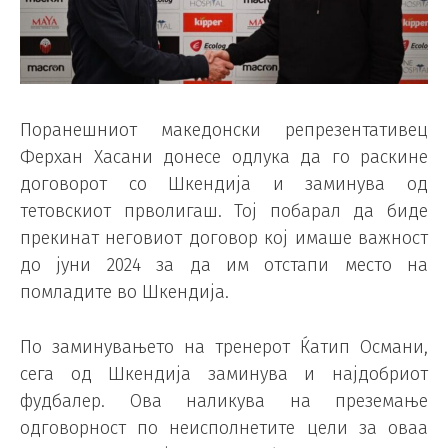
Поранешниот македонски репрезентативец
Ферхан Хасани донесе одлука да го раскине
договорот со Шкендија и заминува од
тетовскиот прволигаш. Тој побарал да биде
прекинат неговиот договор кој имаше важност
до јуни 2024 за да им отстапи место на
помладите во Шкендија.
По заминувањето на тренерот Ќатип Османи,
сега од Шкендија заминува и најдобриот
фудбалер. Ова наликува на преземање
одговорност по неисполнетите цели за оваа