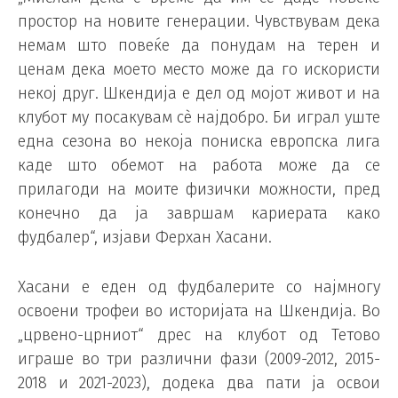
простор на новите генерации. Чувствувам дека
немам што повеќе да понудам на терен и
ценам дека моето место може да го искористи
некој друг. Шкендија е дел од мојот живот и на
клубот му посакувам сѐ најдобро. Би играл уште
една сезона во некоја пониска европска лига
каде што обемот на работа може да се
прилагоди на моите физички можности, пред
конечно да ја завршам кариерата како
фудбалер“, изјави Ферхан Хасани.
Хасани е еден од фудбалерите со најмногу
освоени трофеи во историјата на Шкендија. Во
„црвено-црниот“ дрес на клубот од Тетово
играше во три различни фази (2009-2012, 2015-
2018 и 2021-2023), додека два пати ја освои