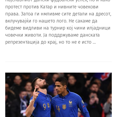
протест против Катар и нивните човекови
права. Затоа ги нмливме сите детали на дресот,
вклучувајќи го нашето лого. Не сакаме да
бидеме видливи на турнир кој чини илјадници
човечки животи. Ја поддржуваме данската
репрезентација до крај, но то не е исто …