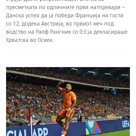
пресметката по одличните први натпревари –
Данска успеа да ја победи Франција на гости
со 1:2, додека Австрија, во првиот меч под
водство на Ралф Рангник со 0:3 ја декласираше
Хрватска во Осиек.