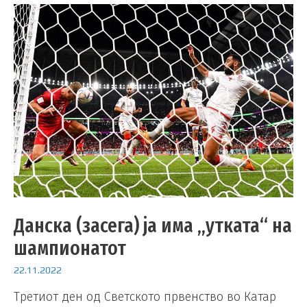
Данска (засега) ја има „утката“ на
шампионатот
22.11.2022
Третиот ден од Светското првенство во Катар