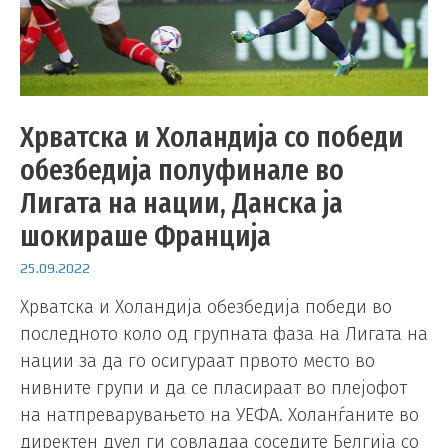
Хрватска и Холандија со победи
обезбедија полуфинале во
Лигата на нации, Данска ја
шокираше Франција
25.09.2022
Хрватска и Холандија обезбедија победи во
последното коло од групната фаза на Лигата на
нации за да го осигураат првото место во
нивните групи и да се пласираат во плејофот
на натпреварувањето на УЕФА. Холанѓаните во
директен дуел ги совладаа соседите Белгија со