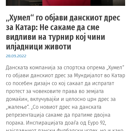
„Хумел“ го објави данскиот дрес
за Катар: Не сакаме да сме
видливи на турнир кој чини
илјадници животи
28.09.2022
Данската компанија за спортска опрема „Хумел“
го објави данскиот дрес за Мундијалот во Катар
со посебен дизајн со кој сакаат да испратат
протест за човековите права во земјата
домаќин, вклучувајќи и целосно црн дрес за
„жалење“. „Со новиот дрес на данската
репрезентација сакаме да пратиме двојна
порака. Инспирацијата доаѓа од Еуро 92,
најславниот дански фудбалски успех, но и како