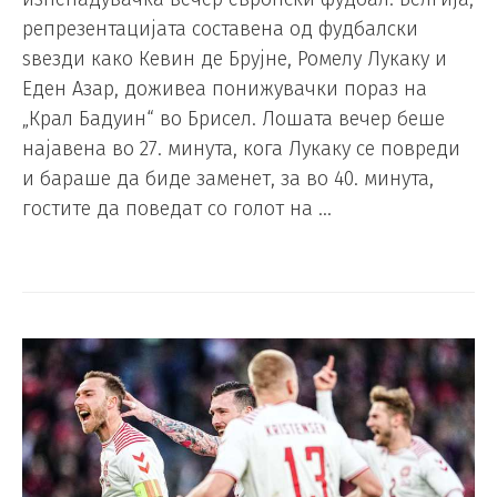
репрезентацијата составена од фудбалски
ѕвезди како Кевин де Брујне, Ромелу Лукаку и
Еден Азар, доживеа понижувачки пораз на
„Крал Бадуин“ во Брисел. Лошата вечер беше
најавена во 27. минута, кога Лукаку се повреди
и бараше да биде заменет, за во 40. минута,
гостите да поведат со голот на …