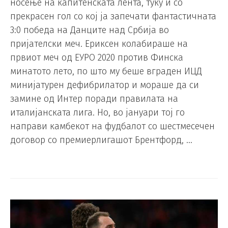
носење на капитенската лента, туку и со
прекрасен гол со кој ја запечати фантастичната
3:0 победа на Данците над Србија во
пријателски меч. Ериксен колабираше на
првиот меч од ЕУРО 2020 против Финска
минатото лето, по што му беше вграден ИЦД
минијатурен дефибрилатор и мораше да си
замине од Интер поради правилата на
италијанската лига. Но, во јануари тој го
направи камбекот на фудбалот со шестмесечен
договор со премиерлигашот Брентфорд, …