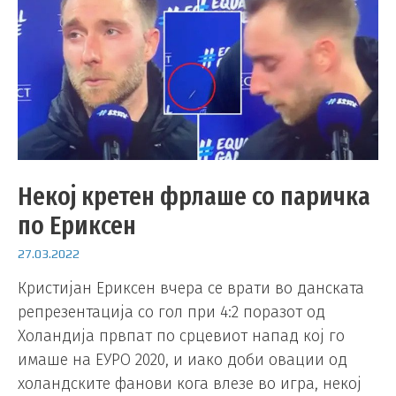
Некој кретен фрлаше со паричка
по Ериксен
27.03.2022
Кристијан Ериксен вчера се врати во данската
репрезентација со гол при 4:2 поразот од
Холандија првпат по срцевиот напад кој го
имаше на ЕУРО 2020, и иако доби овации од
холандските фанови кога влезе во игра, некој