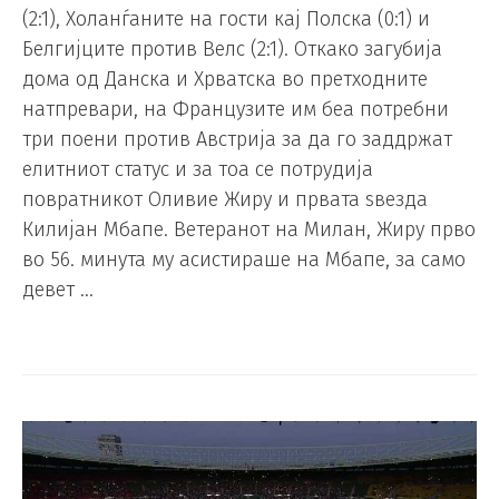
(2:1), Холанѓаните на гости кај Полска (0:1) и
Белгијците против Велс (2:1). Откако загубија
дома од Данска и Хрватска во претходните
натпревари, на Французите им беа потребни
три поени против Австрија за да го заддржат
елитниот статус и за тоа се потрудија
повратникот Оливие Жиру и првата ѕвезда
Килијан Мбапе. Ветеранот на Милан, Жиру прво
во 56. минута му асистираше на Мбапе, за само
девет …