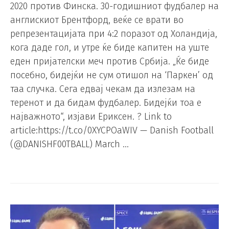
2020 против Финска. 30-годишниот фудбалер на
англискиот Брентфорд, веќе се врати во
репрезентацијата при 4:2 поразот од Холандија,
кога даде гол, и утре ќе биде капитен на уште
еден пријателски меч против Србија. „Ќе биде
посебно, бидејќи не сум отишол на ‘Паркен’ од
таа случка. Сега едвај чекам да излезам на
теренот и да бидам фудбалер. Бидејќи тоа е
најважното“, изјави Ериксен. ? Link to
article:https://t.co/0XYCPOaWIV — Danish Football
(@DANISHF00TBALL) March …