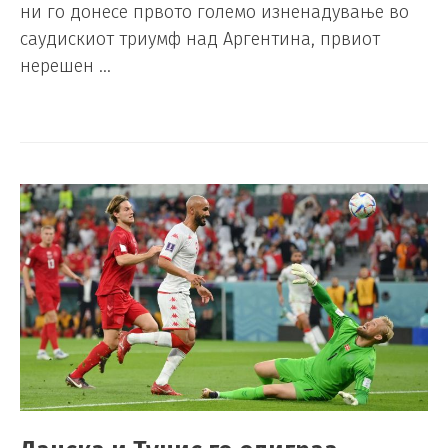
ни го донесе првото големо изненадување во
саудискиот триумф над Аргентина, првиот
нерешен …