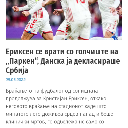
Ериксен се врати со голчиште на
„Паркен“, Данска ја декласираше
Србија
29.03.2022
Враќањето на фудбалот од соништата
продолжува за Кристијан Ериксен, откако
неговото враќање на стадионот каде што
минатото лето доживеа срцев напад и беше
клинички мртов, го одбележа не само со