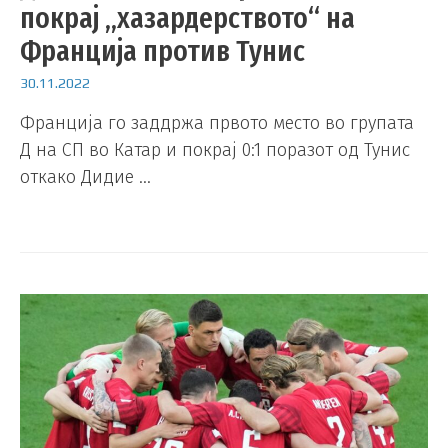
покрај „хазардерството“ на
Франција против Тунис
30.11.2022
Франција го заддржа првото место во групата
Д на СП во Катар и покрај 0:1 поразот од Тунис
откако Дидие …