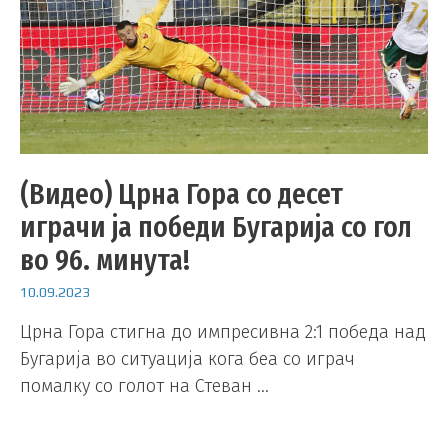
(Видео) Црнa Гора со десет
играчи ја победи Бугарија со гол
во 96. минута!
10.09.2023
Црна Гора стигна до импресивна 2:1 победа над
Бугарија во ситуација кога беа со играч
помалку со голот на Стеван …