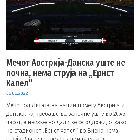
Мечот Австрија-Данска уште не
почна, нема струја на „Ернст
Хапел“
06.06.2022
Мечот од Лигата на нации помеѓу Австрија и
Данска, кој требаше да започне уште во 20.45
часот, е неизвесно дали ќе се оддржи, откако
на стадионот „Ернст Хапел“ во Виена нема
струја. Двете репрезентации влегоа во