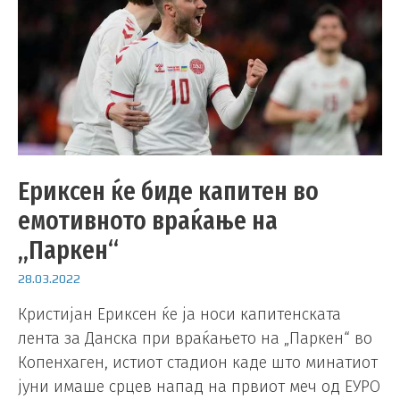
Ериксен ќе биде капитен во
емотивното враќање на
„Паркен“
28.03.2022
Кристијан Ериксен ќе ја носи капитенската
лента за Данска при враќањето на „Паркен“ во
Копенхаген, истиот стадион каде што минатиот
јуни имаше срцев напад на првиот меч од ЕУРО