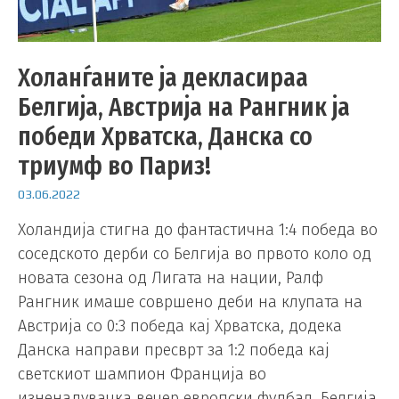
Холанѓаните ја декласираа
Белгија, Австрија на Рангник ја
победи Хрватска, Данска со
триумф во Париз!
03.06.2022
Холандија стигна до фантастична 1:4 победа во
соседското дерби со Белгија во првото коло од
новата сезона од Лигата на нации, Ралф
Рангник имаше совршено деби на клупата на
Австрија со 0:3 победа кај Хрватска, додека
Данска направи пресврт за 1:2 победа кај
светскиот шампион Франција во
изненадувачка вечер европски фудбал. Белгија,