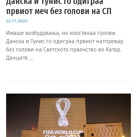
Данска и Тунис го одиграа
првиот меч без голови на СП
22.11.2022
Имаше возбудувања, но изостанаа голови.
Данска и Тунис го одиграа првиот натпревар
без голови на Светското првенство во Катар.
Данците …