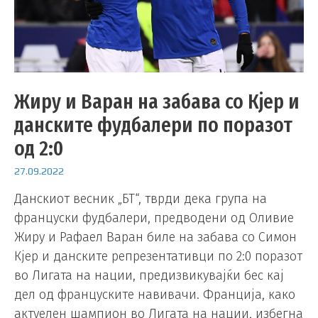
Жиру и Варан на забава со Кјер и
данските фудбалери по поразот
од 2:0
27.09.2022
Данскиот весник „БТ“, тврди дека група на
француски фудбалери, предводени од Оливие
Жиру и Рафаел Варан биле на забава со Симон
Кјер и данските репрезентативци по 2:0 поразот
во Лигата на нации, предизвикувајќи бес кај
дел од француските навивачи. Франција, како
актуелен шампион во Лигата на нации, избегна