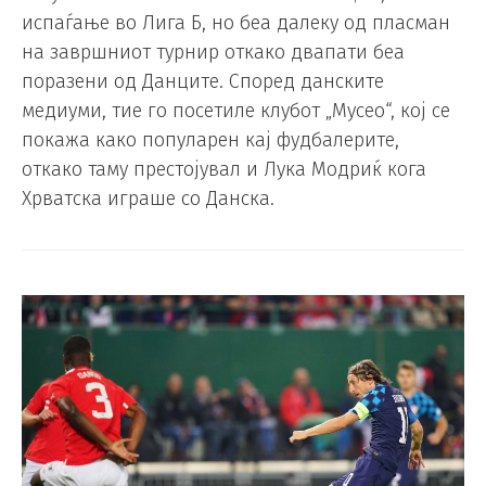
испаѓање во Лига Б, но беа далеку од пласман
на завршниот турнир откако двапати беа
поразени од Данците. Според данските
медиуми, тие го посетиле клубот „Мусео“, кој се
покажа како популарен кај фудбалерите,
откако таму престојувал и Лука Модриќ кога
Хрватска играше со Данска.