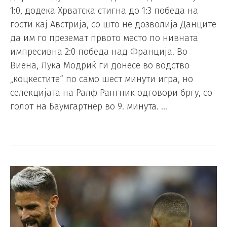
1:0, додека Хрватска стигна до 1:3 победа на
гости кај Австрија, со што не дозволија Данците
да им го преземат првото место по нивната
импресивна 2:0 победа над Франција. Во
Виена, Лука Модриќ ги донесе во водство
„коцкестите“ по само шест минути игра, но
селекцијата на Ралф Рангник одговори бргу, со
голот на Баумгартнер во 9. минута. …