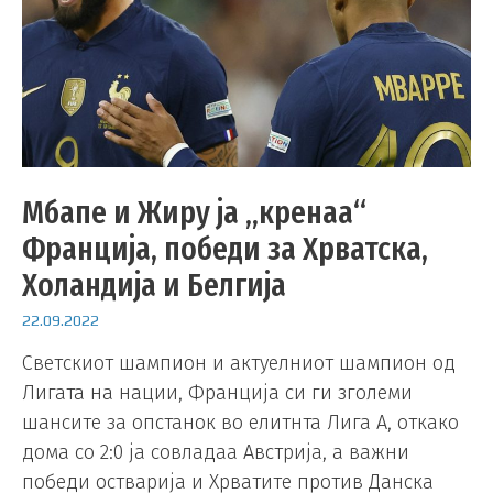
Мбапе и Жиру ја „кренаа“
Франција, победи за Хрватска,
Холандија и Белгија
22.09.2022
Светскиот шампион и актуелниот шампион од
Лигата на нации, Франција си ги зголеми
шансите за опстанок во елитнта Лига А, откако
дома со 2:0 ја совладаа Австрија, а важни
победи остварија и Хрватите против Данска