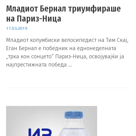
Младиот Бернал триумфираше
на Париз-Ница
17.03.2019
Младиот колумбиски велосипедист на Тим Скај,
Еган Бернал е победник на еднонеделната
„трка кон сонцето“ Париз-Ница, освојувајќи ја
најпрестижната победа …