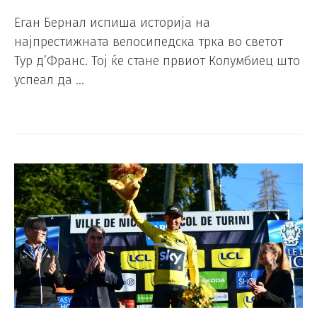
Еган Бернал испиша историја на
најпрестижната велосипедска трка во светот
Тур д’Франс. Тој ќе стане првиот Колумбиец што
успеал да …