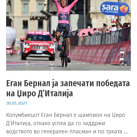
Еган Бернал ја запечати победата
на Џиро Д’Италија
30.05.2021
Колумбиецот Еган Бернал е шампион на Џиро
Д’Италија, откако успеа да го заддржи
водството во генерален пласман и по трката …