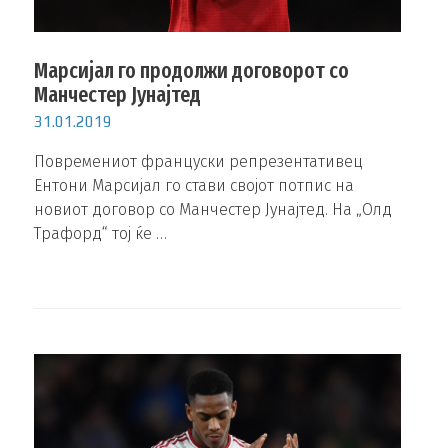
Марсијал го продолжи договорот со
Манчестер Јунајтед
31.01.2019
Повремениот француски репрезентативец
Ентони Марсијал го стави својот потпис на
новиот договор со Манчестер Јунајтед. На „Олд
Трафорд“ тој ќе …