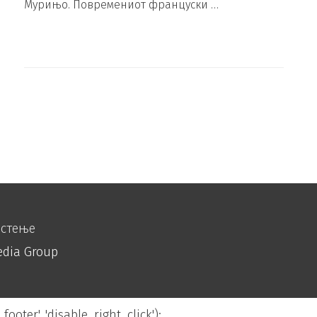
Мурињо. Повремениот француски …
истење
edia Group
footer', 'disable_right_click');