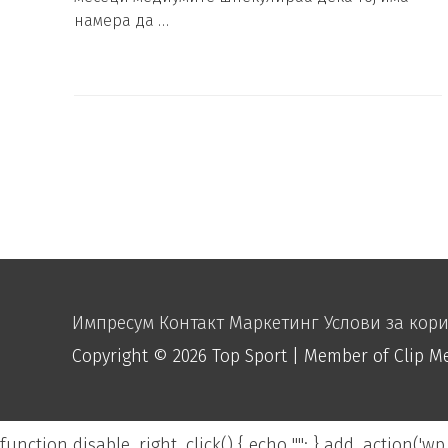
намера да …
Импресум
Контакт
Маркетинг
Услови за кор
Copyright © 2026
Top Sport
| Member of Clip M
function disable_right_click() { echo "
"; } add_action('wp_