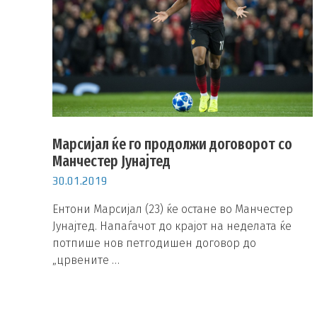
Марсијал ќе го продолжи договорот со
Манчестер Јунајтед
30.01.2019
Ентони Марсијал (23) ќе остане во Манчестер
Јунајтед. Напаѓачот до крајот на неделата ќе
потпише нов петгодишен договор до
„црвените …