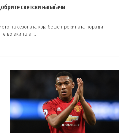
добрите светски напаѓачи
ето на сезоната која беше прекината поради
те во екипата …