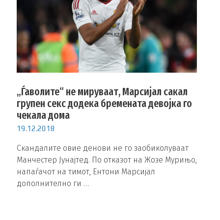
„Ѓаволите“ не мируваат, Марсијал сакал
групен секс додека бремената девојка го
чекала дома
19.12.2018
Скандалите овие денови не го заобиколуваат
Манчестер Јунајтед. По отказот на Жозе Мурињо,
напаѓачот на тимот, Ентони Марсијал
дополнително ги …