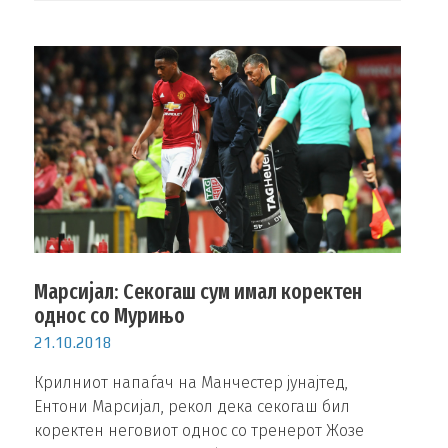
Марсијал: Секогаш сум имал коректен
однос со Мурињо
21.10.2018
Крилниот напаѓач на Манчестер јунајтед,
Ентони Марсијал, рекол дека секогаш бил
коректен неговиот однос со тренерот Жозе