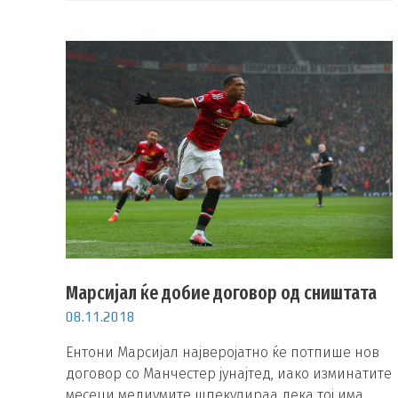
Марсијал ќе добие договор од сништата
08.11.2018
Ентони Марсијал најверојатно ќе потпише нов
договор со Манчестер јунајтед, иако изминатите
месеци медиумите шпекулираа дека тој има