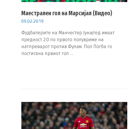
Маестрален гол на Марсијал (Видео)
09.02.2019
Фудбалерите на Манчестер Јунајтед имаат
предност 2:0 по првото полувреме на
натпреварот против Фулам. Пол Погба го
постигана првиот гол …