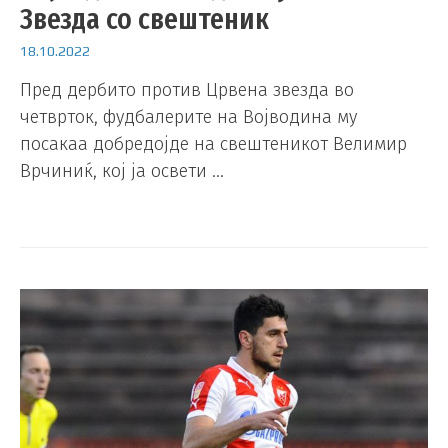
Звезда со свештеник
18.10.2022
Пред дербито против Црвена звезда во
четврток, фудбалерите на Војводина му
посакаа добредојде на свештеникот Велимир
Врчиниќ, кој ја освети …