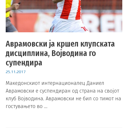
Аврамовски ја кршел клупската
дисциплина, Војводина го
супендира
25.11.2017
Македонскиот интернационалец Даниел
Аврамовски е суспендиран од страна на својот
клуб Војводина. Аврамовски не бил со тимот на
гостувањето во …