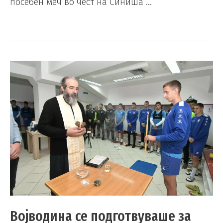
посебен меч во чест на Синиша …
Војводина се подготвуваше за