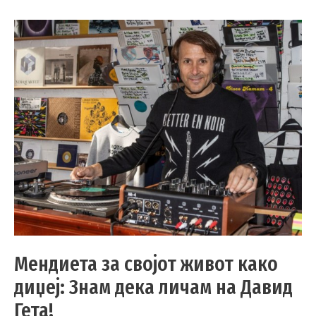
Мендиета за својот живот како
диџеј: Знам дека личам на Давид
Гета!