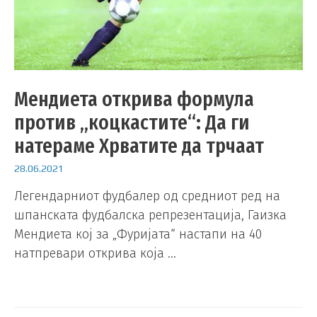
Мендиета открива формула
против „коцкастите“: Да ги
натераме Хрватите да трчаат
28.06.2021
Легендарниот фудбалер од средниот ред на
шпанската фудбалска репрезентација, Гаизка
Мендиета кој за „Фуријата“ настапи на 40
натпревари открива која …