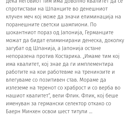
дека неговиот тим има доволно квалитет да се
спротистави на Шпанците во денешниот
клучен меч кој може да значи елиминација на
поранешните светски шампиони. По
шокантниот пораз од Јапонија, Германците
можат да бидат елиминирани денеска, доколку
загубат од Шпанија, а Јапонија остане
непоразена против Костарика. „Имаме тим кој
има квалитет, кој знае да ги имплементира
работите на кои работевме на тренинзите и
влегуваме со позитивен став. Мораме да
излеземе на теренот со храброст и со верба во
нашиот квалитет“, вели Флик. Флик, кој беше
именуван за германски селектор откако со
Баерн Минхен освои шест титули …