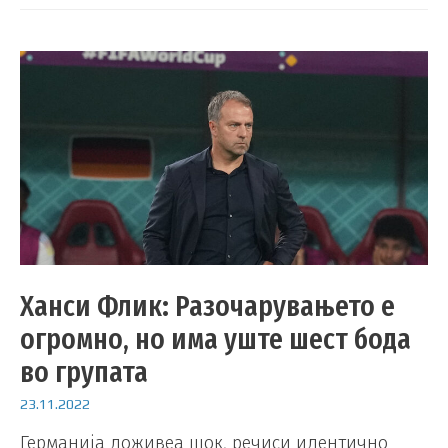
Ханси Флик: Разочарувањето е
огромно, но има уште шест бода
во групата
23.11.2022
Германија доживеа шок, речиси идентично