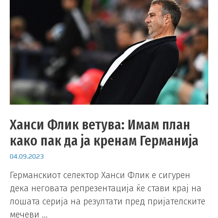
Ханси Флик ветува: Имам план
како пак да ја кренам Германија
04.09.2023
Германскиот селектор Ханси Флик е сигурен
дека неговата репрезентација ќе стави крај на
лошата серија на резултати пред пријателските
мечеви …