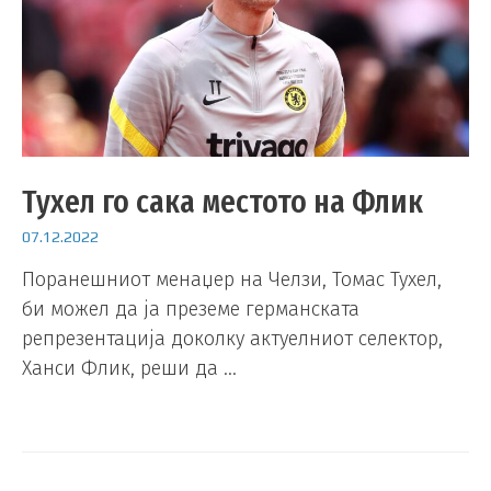
Тухел го сака местото на Флик
07.12.2022
Поранешниот менаџер на Челзи, Томас Тухел,
би можел да ја преземе германската
репрезентација доколку актуелниот селектор,
Ханси Флик, реши да …