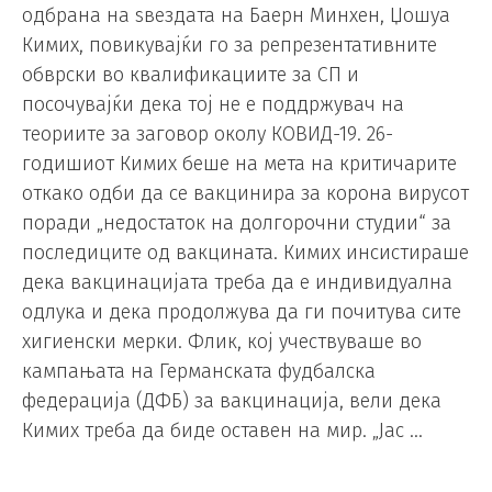
одбрана на ѕвездата на Баерн Минхен, Џошуа
Кимих, повикувајќи го за репрезентативните
обврски во квалификациите за СП и
посочувајќи дека тој не е поддржувач на
теориите за заговор околу КОВИД-19. 26-
годишиот Кимих беше на мета на критичарите
откако одби да се вакцинира за корона вирусот
поради „недостаток на долгорочни студии“ за
последиците од вакцината. Кимих инсистираше
дека вакцинацијата треба да е индивидуална
одлука и дека продолжува да ги почитува сите
хигиенски мерки. Флик, кој учествуваше во
кампањата на Германската фудбалска
федерација (ДФБ) за вакцинација, вели дека
Кимих треба да биде оставен на мир. „Јас …