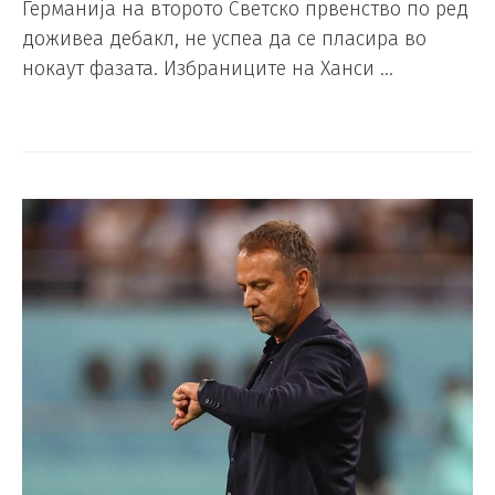
Германија на второто Светско првенство по ред
доживеа дебакл, не успеа да се пласира во
нокаут фазата. Избраниците на Ханси …