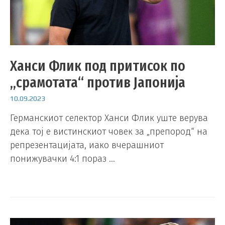
Ханси Флик под притисок по
„срамотата“ против Јапонија
10.09.2023
Германскиот селектор Ханси Флик уште верува
дека тој е вистинскиот човек за „препород“ на
репрезентацијата, иако вчерашниот
понижувачки 4:1 пораз …