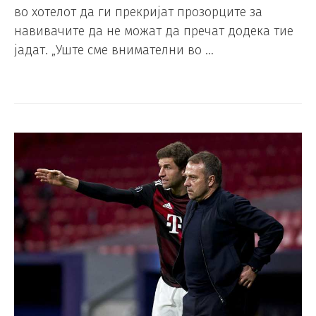
во хотелот да ги прекријат прозорците за
навивачите да не можат да пречат додека тие
јадат. „Уште сме внимателни во …