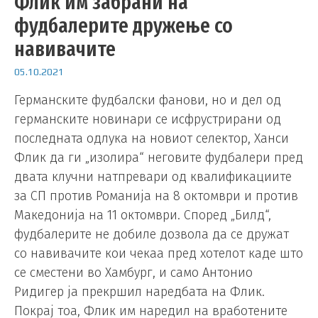
Флик им забрани на
фудбалерите дружење со
навивачите
05.10.2021
Германските фудбалски фанови, но и дел од
германските новинари се исфрустрирани од
последната одлука на новиот селектор, Ханси
Флик да ги „изолира“ неговите фудбалери пред
двата клучни натпревари од квалификациите
за СП против Романија на 8 октомври и против
Македонија на 11 октомври. Според „Билд“,
фудбалерите не добиле дозвола да се дружат
со навивачите кои чекаа пред хотелот каде што
се сместени во Хамбург, и само Антонио
Ридигер ја прекршил наредбата на Флик.
Покрај тоа, Флик им наредил на вработените