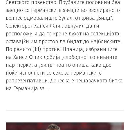
Светското првенство. Поубавите половини беа
заедно со германските ѕвезди во изолираното
велнес одморалиште Зулал, открива „Билд“.
Селекторот Ханси Флик одлучил да ги
расположи и да го крене духот на селекцијата
оставајќи им простор да бидат до најблиските.
По ремито (1:1) против Шпанија, избраниците
на Ханси Флик добија „слободно“ со нивните
партнерки, а „Билд“ тоа го опиша како две
ноќи исполнети со секс за германските
репрезентативци. Денеска е решавачката битка
на Германија за …