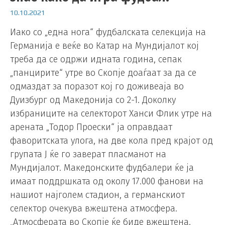
10.10.2021
Иако со „една нога“ фудбалската селекција на
Германија е веќе во Катар на Мундијалот кој
треба да се одржи идната година, сепак
„панцирите“ утре во Скопје доаѓаат за да се
одмаздат за поразот кој го доживеаја во
Дуизбург од Македонија со 2-1. Доколку
избраниците на селекторот Ханси Флик утре на
арената „Тодор Проески“ ја оправдаат
фаворитската улога, на две кола пред крајот од
групата Ј ќе го заверат пласманот на
Мундијалот. Македонските фудбалери ќе ја
имаат поддршката од околу 17.000 фанови на
нашиот најголем стадион, а германскиот
селектор очекува вжештена атмосфера.
„Атмосферата во Скопје ќе биде вжештена.