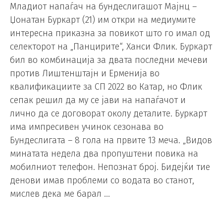
Младиот напаѓач на бундеслигашот Мајнц –
Џонатан Буркарт (21) им откри на медиумите
интересна приказна за повикот што го имал од
селекторот на „Панцирите“, Ханси Флик. Буркарт
бил во комбинација за двата последни мечеви
против Лиштенштајн и Ерменија во
квалификациите за СП 2022 во Катар, но Флик
сепак решил да му се јави на напаѓачот и
лично да се договорат околу деталите. Буркарт
има импресивен учинок сезонава во
Бундеслигата – 8 гола на првите 13 меча. „Видов
минатата недела два пропуштени повика на
мобилниот телефон. Непознат број. Бидејќи тие
денови имав проблеми со водата во станот,
мислев дека ме барал …