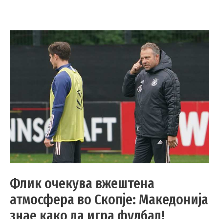
Флик очекува вжештена
атмосфера во Скопје: Македонија
знае како да игра фудбал!