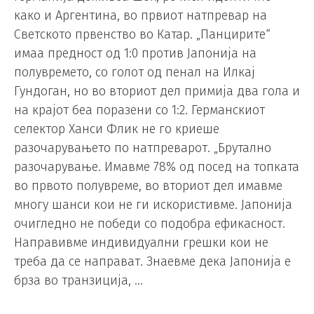
како и Аргентина, во првиот натпревар на
Светското првенство во Катар. „Панцирите“
имаа предност од 1:0 против Јапонија на
полувремето, со голот од пенал на Илкај
Гундоган, но во вториот дел примија два гола и
на крајот беа поразени со 1:2. Германскиот
селектор Ханси Флик не го криеше
разочарувањето по натпреварот. „Брутално
разочарување. Имавме 78% од посед на топката
во првото полувреме, во вториот дел имавме
многу шанси кои не ги искористивме. Јапонија
очигледно не победи со подобра ефикасност.
Направивме индивидуални грешки кои не
треба да се направат. Знаевме дека Јапонија е
брза во транзиција, …