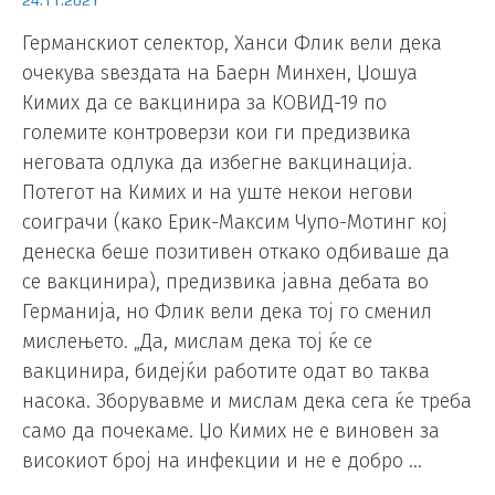
Германскиот селектор, Ханси Флик вели дека
очекува ѕвездата на Баерн Минхен, Џошуа
Кимих да се вакцинира за КОВИД-19 по
големите контроверзи кои ги предизвика
неговата одлука да избегне вакцинација.
Потегот на Кимих и на уште некои негови
соиграчи (како Ерик-Максим Чупо-Мотинг кој
денеска беше позитивен откако одбиваше да
се вакцинира), предизвика јавна дебата во
Германија, но Флик вели дека тој го сменил
мислењето. „Да, мислам дека тој ќе се
вакцинира, бидејќи работите одат во таква
насока. Зборувавме и мислам дека сега ќе треба
само да почекаме. Џо Кимих не е виновен за
високиот број на инфекции и не е добро …