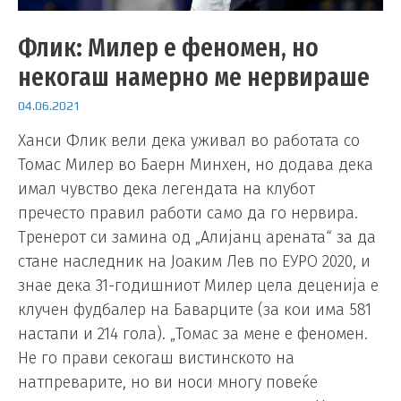
Флик: Милер е феномен, но
некогаш намерно ме нервираше
04.06.2021
Ханси Флик вели дека уживал во работата со
Томас Милер во Баерн Минхен, но додава дека
имал чувство дека легендата на клубот
пречесто правил работи само да го нервира.
Тренерот си замина од „Алијанц арената“ за да
стане наследник на Јоаким Лев по ЕУРО 2020, и
знае дека 31-годишниот Милер цела деценија е
клучен фудбалер на Баварците (за кои има 581
настапи и 214 гола). „Томас за мене е феномен.
Не го прави секогаш вистинското на
натпреварите, но ви носи многу повеќе