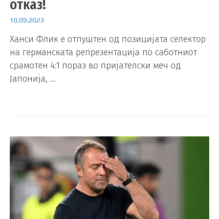
отказ!
10.09.2023
Ханси Флик е отпуштен од позицијата селектор
на германската репрезентација по саботниот
срамотен 4:1 пораз во пријателски меч од
Јапонија, …