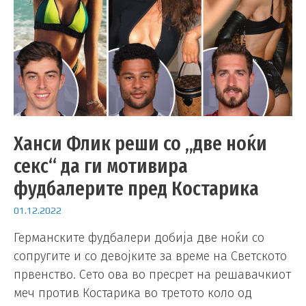
Ханси Флик реши со „две ноќи
секс“ да ги мотивира
фудбалерите пред Костарика
01.12.2022
Германските фудбалери добија две ноќи со
сопругите и со девојките за време на Светското
првенство. Сето ова во пресрет на решавачкиот
меч против Костарика во третото коло од