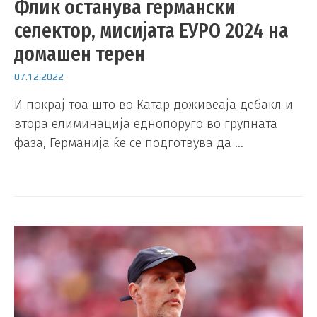
Флик останува германски
селектор, мисијата ЕУРО 2024 на
домашен терен
07.12.2022
И покрај тоа што во Катар доживеаја дебакл и
втора елиминација еднопоруго во групната
фаза, Германија ќе се подготвува да …