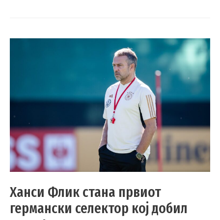
Ханси Флик стана првиот
германски селектор кој добил