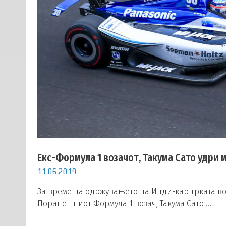
Екс-Формула 1 возачот, Такума Сато удри 
11.06.2019
За време на одржувањето на Инди-кар трката во Т
Поранешниот Формула 1 возач, Такума Сато …