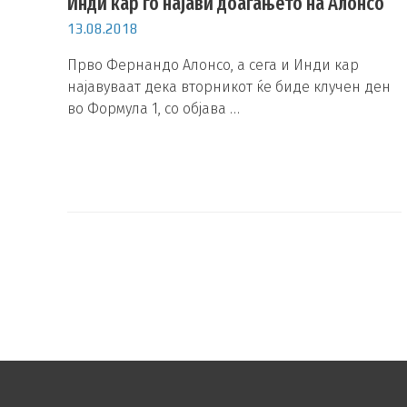
Инди кар го најави доаѓањето на Алонсо
13.08.2018
Прво Фернандо Алонсо, а сега и Инди кар
најавуваат дека вторникот ќе биде клучен ден
во Формула 1, со објава …