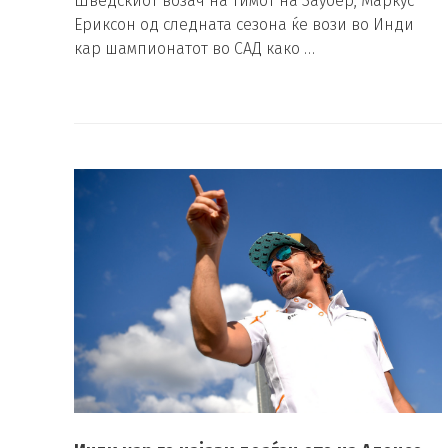
Шведскиот возач на тимот на Заубер, Маркус
Ериксон од следната сезона ќе вози во Инди
кар шампионатот во САД како …