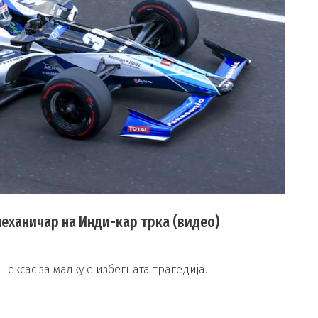
механичар на Инди-кар трка (видео)
ексас за малку е избегната трагедија.