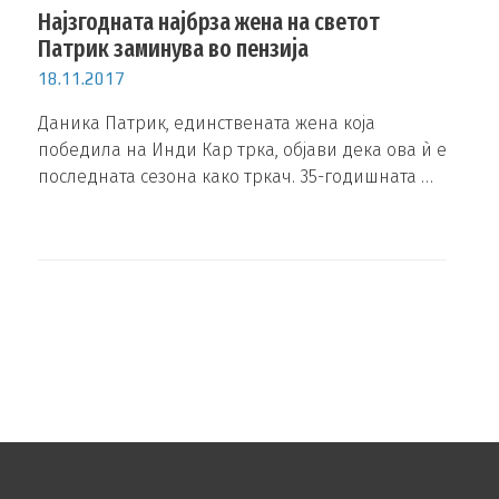
Најзгодната најбрза жена на светот
Патрик заминува во пензија
18.11.2017
Даника Патрик, единствената жена која
победила на Инди Кар трка, објави дека ова ѝ е
последната сезона како тркач. 35-годишната …