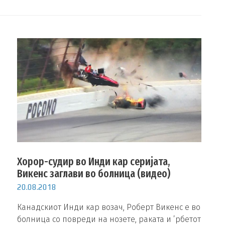
Хорор-судир во Инди кар серијата,
Викенс заглави во болница (видео)
20.08.2018
Канадскиот Инди кар возач, Роберт Викенс е во
болница со повреди на нозете, раката и ’рбетот