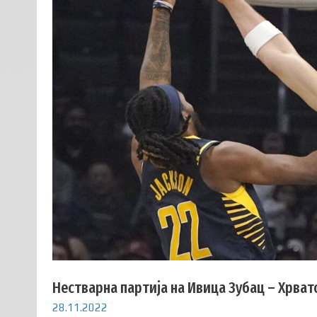
Нестварна партија на Ивица Зубац – Хрвато
28.11.2022