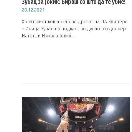
Зубац за Јокиќ: Бираш со што да те убие!
28.12.2021
Хрватскиот кошаркар во дресот на ЛА Клиперс
– Ивица Зубац во подкаст по дуелот со Денвер
Нагетс и Никола Јокиќ …