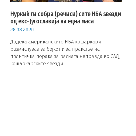
Нуркиќ ги собра (речиси) сите НБА ѕвезди
од екс-Југославија на една маса
28.08.2020
Додека американските НБА кошаркари
размислуваа за бојкот и за праќање на
политичка порака за расната неправда во САД,
кошаркарските ѕвезди …