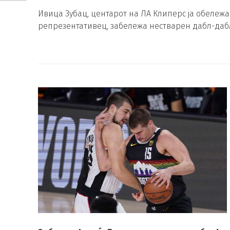
Ивица Зубац, центарот на ЛА Клиперс ја обележа
репрезентативец, забележа нестварен дабл-дабл