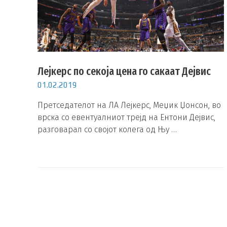
Лејкерс по секоја цена го сакаат Дејвис
01.02.2019
Претседателот на ЛА Лејкерс, Меџик Џонсон, во
врска со евентуалниот трејд на Ентони Дејвис,
разговарал со својот колега од Њу …