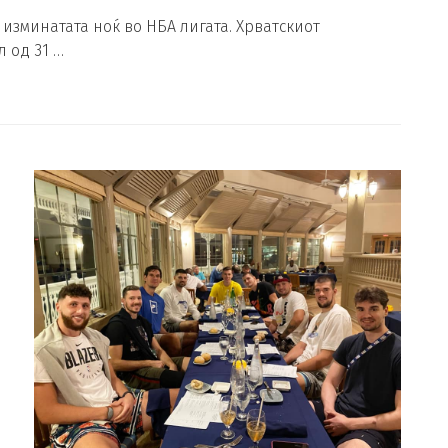
 изминатата ноќ во НБА лигата. Хрватскиот
 од 31 …