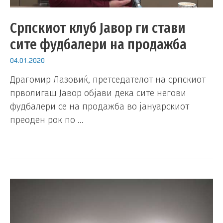
Српскиот клуб Јавор ги стави
сите фудбалери на продажба
04.01.2020
Драгомир Лазовиќ, претседателот на српскиот
прволигаш Јавор објави дека сите негови
фудбалери се на продажба во јануарскиот
преоден рок по …