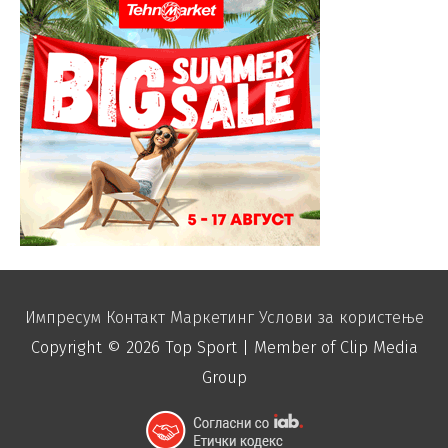
Импресум
Контакт
Маркетинг
Услови за користење
Copyright © 2026
Top Sport
| Member of Clip Media
Group