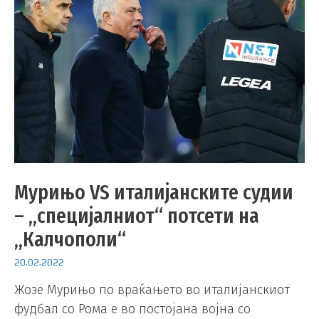
Мурињо VS италијанските судии
– „специјалниот“ потсети на
„Калчополи“
20.02.2022
Жозе Мурињо по враќањето во италијанскиот
фудбал со Рома е во постојана војна со