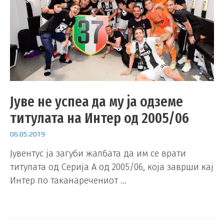
Јуве не успеа да му ја одземе
титулата на Интер од 2005/06
06.05.2019
Јувентус ја загуби жалбата да им се врати
титулата од Серија А од 2005/06, која заврши кај
Интер по таканаречениот …