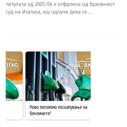
титулата од 2005/06 е отфрлена од Врховниот
суд на Италија, кој одлучи дека се …