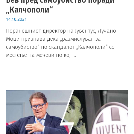
„Калчополи“
14.10.2021
Поранешниот директор на Јувентус, Лучано
Моџи признава дека „размислувал за
самоубиство“ по скандалот „Калчополи“ со
местење на мечеви по кој …