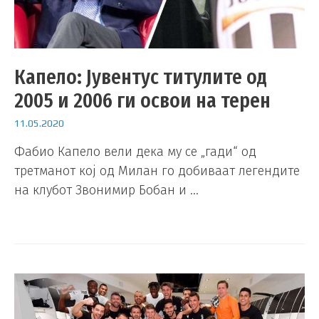
Капело: Јувентус титулите од
2005 и 2006 ги освои на терен
11.05.2020
Фабио Капело вели дека му се „гади“ од
третманот кој од Милан го добиваат легендите
на клубот Звонимир Бобан и …