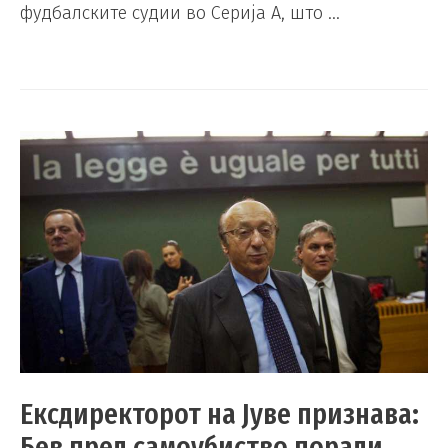
фудбалските судии во Серија А, што …
Ексдиректорот на Јуве признава:
Бев пред самоубиство поради