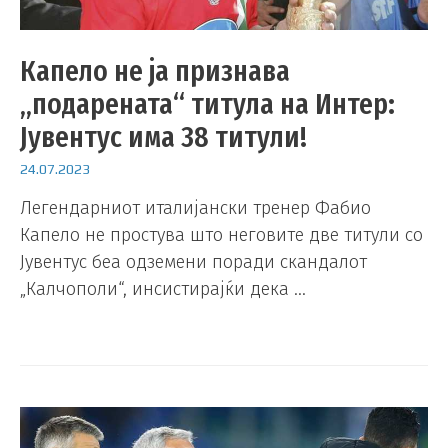
Капело не ја признава
„подарената“ титула на Интер:
Јувентус има 38 титули!
24.07.2023
Легендарниот италијански тренер Фабио
Капело не простува што неговите две титули со
Јувентус беа одземени поради скандалот
„Калчополи“, инсистирајќи дека …