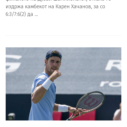
издржа камбекот на Карен Хачанов, за со
6:3/7:6(2) да …