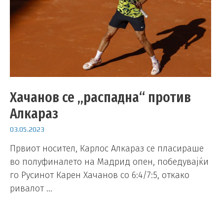
Хачанов се „распадна“ против
Алкараз
03.05.2023
Првиот носител, Карлос Алкараз се пласираше
во полуфиналето на Мадрид опен, победувајќи
го Русинот Карен Хачанов со 6:4/7:5, откако
ривалот …