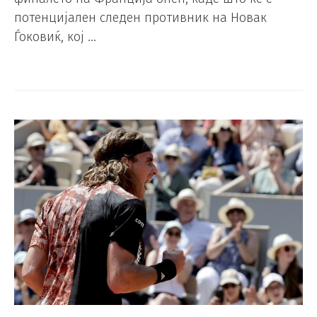
потенцијален следен противник на Новак
Ѓоковиќ, кој …