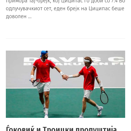
примора тај-брејк, кој Циципас го доби со 7:4 Во
одлучувачкиот сет, еден брејк на Циципас беше
доволен …
Ѓоковиќ и Троицки пропуштија