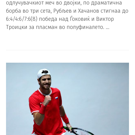
одлучувачкиот меч во двојки, по драматична
борба во три сета, Рубљев и Хачанов стигнаа до
6:4/4:6/7:6(8) победа над Ѓоковиќ и Виктор
Троицки за пласман во полуфиналето. …