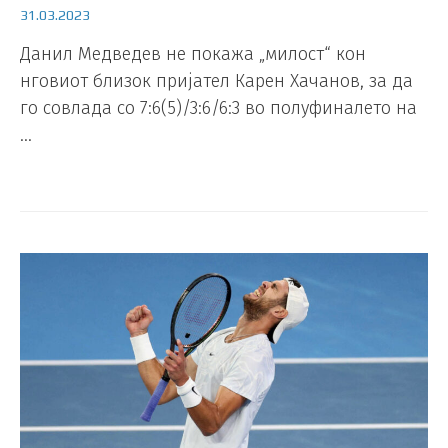
31.03.2023
Данил Медведев не покажа „милост“ кон
нговиот близок пријател Карен Хачанов, за да
го совлада со 7:6(5)/3:6/6:3 во полуфиналето на
…