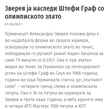
Зверев ја наследи Штефи Граф со
олимпиското злато
01.08.2021
Германецот Александер Зверев покажа дека е
во најдобрата форма во својата кариера,
освојувајќи го олимпиското злато во тенис,
победувајќи го рускиот ривал Карен Хачанов за
само 79 минути со 6:3/6:1. Ова е прв златен
медал во тенис за Германија од легендарниот
успех на Штефи Граф во Сеул во 1988 година,
година во која Германката стигна до „златниот
слем“ – четирите гренд слема и олимписката
титула. Ова е 16-та титула во кариерата за
Зверев и трета оваа година, а меѓу круните има
и четири АТП Мастерс 1000 титули и АТП