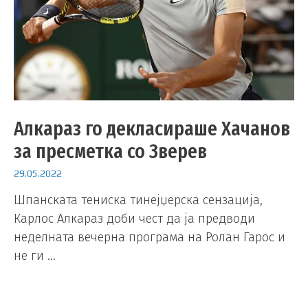
Алкараз го декласираше Хачанов
за пресметка со Зверев
29.05.2022
Шпанската тениска тинејџерска сензација,
Карлос Алкараз доби чест да ја предводи
неделната вечерна програма на Ролан Гарос и
не ги …