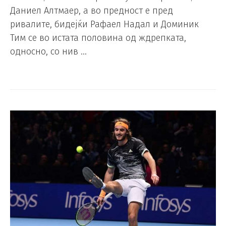
Даниел Алтмаер, а во предност е пред
ривалите, бидејќи Рафаел Надал и Доминик
Тим се во истата половина од ждрепката,
односно, со нив …