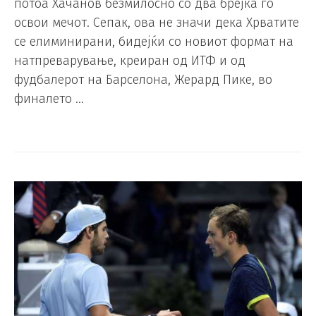
потоа Хачанов безмилосно со два брејка го
освои мечот. Сепак, ова не значи дека Хрватите
се елиминирани, бидејќи со новиот формат на
натпреварување, креиран од ИТФ и од
фудбалерот на Барселона, Жерард Пике, во
финалето …