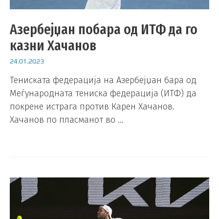
Азербејџан побара од ИТФ да го
казни Хачанов
24.01.2023
Тениската федерација на Азербејџан бара од
Меѓународната тениска федерација (ИТФ) да
покрене истрага против Карен Хачанов.
Хачанов по пласманот во …