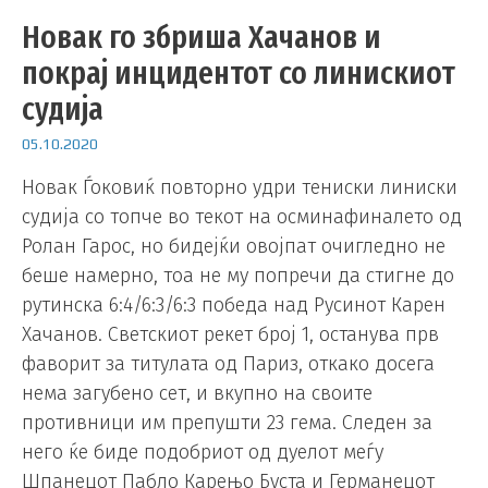
Новак го збриша Хачанов и
покрај инцидентот со линискиот
судија
05.10.2020
Новак Ѓоковиќ повторно удри тениски линиски
судија со топче во текот на осминафиналето од
Ролан Гарос, но бидејќи овојпат очигледно не
беше намерно, тоа не му попречи да стигне до
рутинска 6:4/6:3/6:3 победа над Русинот Карен
Хачанов. Светскиот рекет број 1, останува прв
фаворит за титулата од Париз, откако досега
нема загубено сет, и вкупно на своите
противници им препушти 23 гема. Следен за
него ќе биде подобриот од дуелот меѓу
Шпанецот Пабло Карењо Буста и Германецот