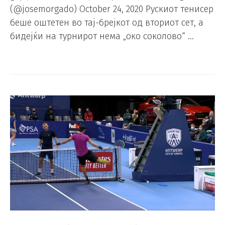
(@josemorgado) October 24, 2020 Рускиот тенисер
беше оштетен во тај-брејкот од вториот сет, а
бидејќи на турнирот нема „око соколово“ …