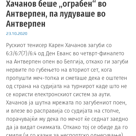
Хачанов беше „ограбен“ во
Антверпен, па лудуваше во
Антверпен
23.10.2020
Рускиот тенисер Карен Хачанов загуби со
6:3/6:7(7)/6:4 од Ден Еванс во четврт-финалето
на Антверпен опен во Белгија, откако ги загуби
нервите по губењето на вториот сет, кога
пропушти меч-топка и сметаше дека е оштетен
од страна на судијата на турнирот каде што не
се користи електронскиот систем за аути.
Хачанов ја шутна мрежата по загубениот поен,
и влезе во расправија со судијата на столче,
порачувајќи му дека по мечот ќе седнат заедно
да ја видат снимката. Откако тој се обиде да го
смири (и го казни за неспортско однесување),