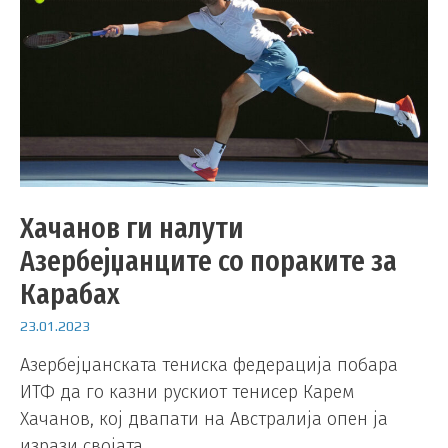
Хачанов ги налути
Азербејџанците со пораките за
Карабах
23.01.2023
Азербејџанската тениска федерација побара
ИТФ да го казни рускиот тенисер Карем
Хачанов, кој двапати на Австралија опен ја
изрази својата …