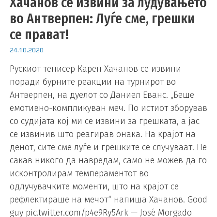
Хачанов се извини за лудувањето
во Антверпен: Луѓе сме, грешки
се прават!
24.10.2020
Рускиот тенисер Карен Хачанов се извини
поради бурните реакции на турнирот во
Антверпен, на дуелот со Даниел Еванс. „Беше
емотивно-компликуван меч. По истиот зборував
со судијата кој ми се извини за грешката, а јас
се извинив што реагирав онака. На крајот на
денот, сите сме луѓе и грешките се случуваат. Не
сакав никого да навредам, само не можев да го
исконтролирам темпераментот во
одлучувачките моменти, што на крајот се
рефлектираше на мечот“ напиша Хачанов. Good
guy pic.twitter.com/p4e9Ry5Ark — José Morgado