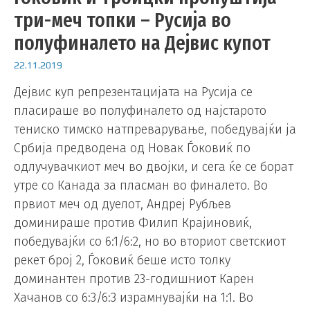
три-меч топки – Русија во
полуфиналето на Дејвис купот
22.11.2019
Дејвис куп репрезентацијата на Русија се
пласираше во полуфиналето од најстарото
тениско тимско натпреварување, победувајќи ја
Србија предводена од Новак Ѓоковиќ по
одлучувачкиот меч во двојки, и сега ќе се борат
утре со Канада за пласман во финалето. Во
првиот меч од дуелот, Андреј Рубљев
доминираше против Филип Крајиновиќ,
победувајќи со 6:1/6:2, но во вториот светскиот
рекет број 2, Ѓоковиќ беше исто толку
доминантен против 23-годишниот Карен
Хачанов со 6:3/6:3 израмнувајќи на 1:1. Во