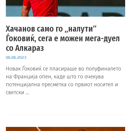
Хачанов само го „налути“
Ѓоковиќ, сега е можен мега-дуел
со Алкараз
06.06.2023
Новак Ѓоковиќ се пласираше во полуфиналето
на Франција опен, каде што го очекува
потенцијална пресметка со првиот носител и
светски …