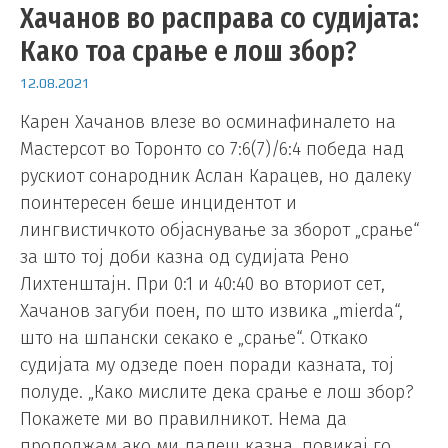
Хачанов во расправа со судијата:
Како тоа срање е лош збор?
12.08.2021
Карен Хачанов влезе во осминафиналето на
Мастерсот во Торонто со 7:6(7)/6:4 победа над
рускиот сонародник Аслан Карацев, но далеку
поинтересен беше инцидентот и
лингвистичкото објаснување за зборот „срање“
за што тој доби казна од судијата Рено
Лихтенштајн. При 0:1 и 40:40 во вториот сет,
Хачанов загуби поен, по што извика „mierda“,
што на шпански секако е „срање“. Откако
судијата му одзеде поен поради казната, тој
полуде. „Како мислите дека срање е лош збор?
Покажете ми во правилникот. Нема да
продолжам ако ми дадеш казна, повикај го