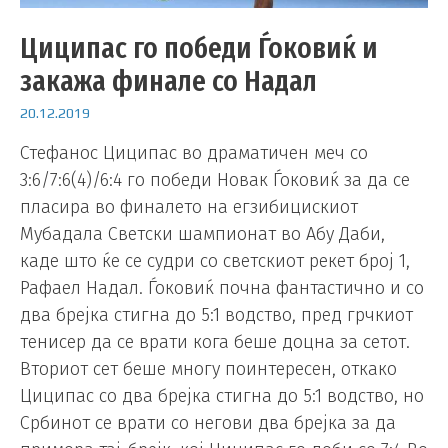
Циципас го победи Ѓоковиќ и
закажа финале со Надал
20.12.2019
Стефанос Циципас во драматичен меч со
3:6/7:6(4)/6:4 го победи Новак Ѓоковиќ за да се
пласира во финалето на егзибицискиот
Мубадала Светски шампионат во Абу Даби,
каде што ќе се судри со светскиот рекет број 1,
Рафаел Надал. Ѓоковиќ почна фантастично и со
два брејка стигна до 5:1 водство, пред грчкиот
тенисер да се врати кога беше доцна за сетот.
Вториот сет беше многу поинтересен, откако
Циципас со два брејка стигна до 5:1 водство, но
Србинот се врати со негови два брејка за да