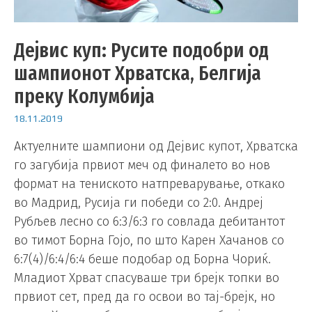
Дејвис куп: Русите подобри од
шампионот Хрватска, Белгија
преку Колумбија
18.11.2019
Актуелните шампиони од Дејвис купот, Хрватска
го загубија првиот меч од финалето во нов
формат на тениското натпреварување, откако
во Мадрид, Русија ги победи со 2:0. Андреј
Рубљев лесно со 6:3/6:3 го совлада дебитантот
во тимот Борна Гојо, по што Карен Хачанов со
6:7(4)/6:4/6:4 беше подобар од Борна Чориќ.
Младиот Хрват спасуваше три брејк топки во
првиот сет, пред да го освои во тај-брејк, но