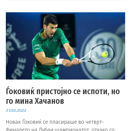
Ѓоковиќ пристојно се испоти, но
го мина Хачанов
23.02.2022
Новак Ѓоковиќ се пласираше во четврт-
финалето на Дубаи шампионатот, откако го