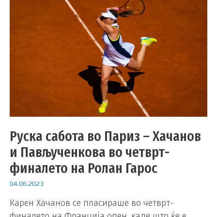
Руска сабота во Париз – Хачанов
и Пављученкова во четврт-
финалето на Ролан Гарос
04.06.2023
Карен Хачанов се пласираше во четврт-
финалето на Франција опен, каде што ќе е