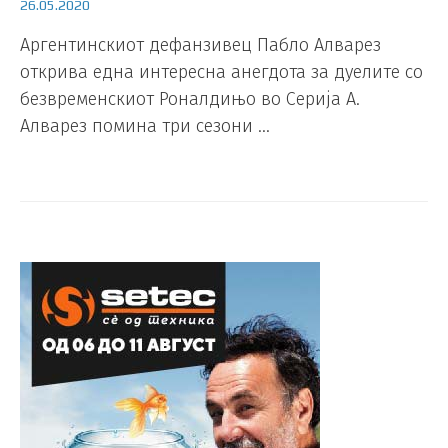
26.05.2020
Аргентинскиот дефанзивец Пабло Алварез
открива една интересна анегдота за дуелите со
безвременскиот Роналдињо во Серија А.
Алварез помина три сезони …