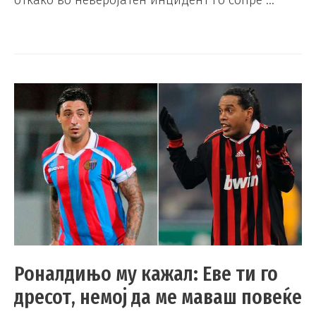
откако во неверојатен инцидент го сопре …
Роналдињо му кажал: Еве ти го
дресот, немој да ме маваш повеќе