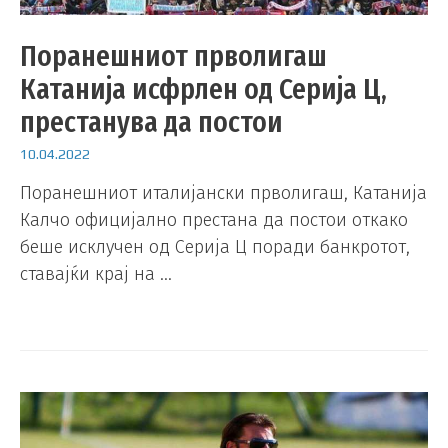
Поранешниот прволигаш
Катанија исфрлен од Серија Ц,
престанува да постои
10.04.2022
Поранешниот италијански прволигаш, Катанија
Калчо официјално престана да постои откако
беше исклучен од Серија Ц поради банкротот,
ставајќи крај на …