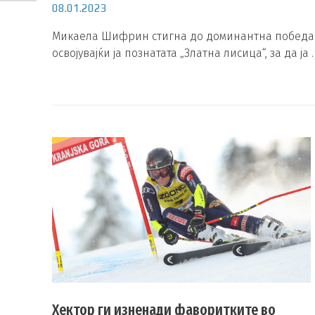
08.01.2023
Микаела Шифрин стигна до доминантна победа н
освојувајќи ја познатата „Златна лисица“, за да ја 
Хектор ги изненади фаворитките во