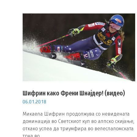
Шифрин како Френи Шнајдер! (видео)
06.01.2018
Микаела Шифрин продолжува со невидената
доминација во Светскиот куп во алпско скијање,
откако успеа да триумфира во велеслаломската
трка во …