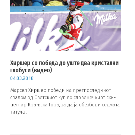
Хиршер со победа до уште два кристални
глобуси (видео)
04.03.2018
Марсел Хиршер победи на претпоследниот
слалом од Светскиот куп во словенечкиот ски-
центар Крањска Гора, за да ја обезбеди седмата
титула …