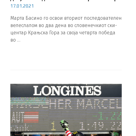
17.01.2021
Марта Басино го освои вториот последователен
велеслалом во два дена во словенечкиот ски-
центар Крањска Гора за своја четврта победа
во …