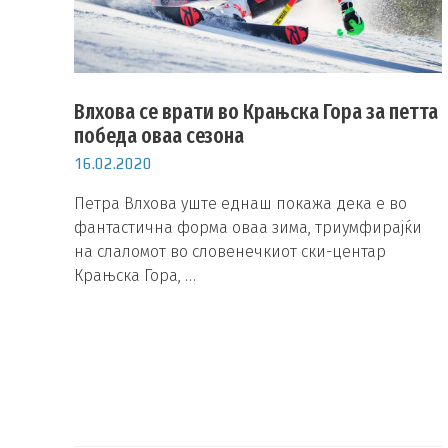
Влхова се врати во Крањска Гора за петта
победа оваа сезона
16.02.2020
Петра Влхова уште еднаш покажа дека е во
фантастична форма оваа зима, триумфирајќи
на слаломот во словенечкиот ски-центар
Крањска Гора, …