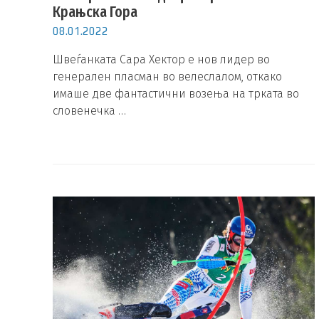
Крањска Гора
08.01.2022
Швеѓанката Сара Хектор е нов лидер во
генерален пласман во велеслалом, откако
имаше две фантастични возења на трката во
словенечка …