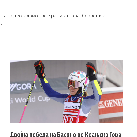
а велеслаломот во Крањска Гора, Словенија,
…
Двојна победа на Басино во Крањска Гора