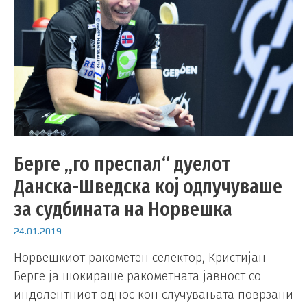
Берге „го преспал“ дуелот
Данска-Шведска кој одлучуваше
за судбината на Норвешка
24.01.2019
Норвешкиот ракометен селектор, Кристијан
Берге ја шокираше ракометната јавност со
индолентниот однос кон случувањата поврзани