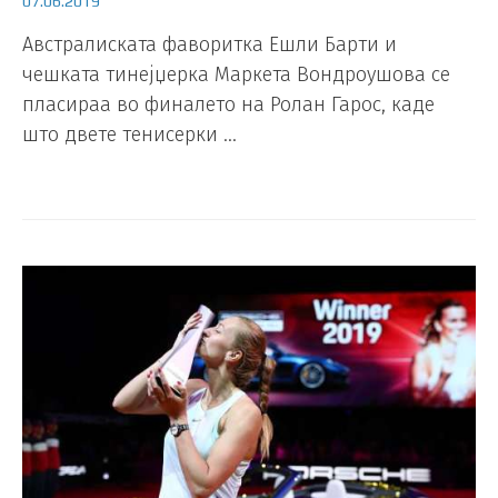
07.06.2019
Австралиската фаворитка Ешли Барти и
чешката тинејџерка Маркета Вондроушова се
пласираа во финалето на Ролан Гарос, каде
што двете тенисерки …