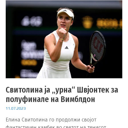
Свитолина ја „урна“ Швјонтек за
полуфинале на Вимблдон
11.07.2023
Елина Свитолина го продолжи својот
фантастичен камбек во светот на тенисот,