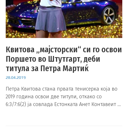
Квитова „мајсторски“ си го освои
Поршето во Штутгарт, деби
титула за Петра Мартиќ
28.04.2019
Петра Квитова стана првата тенисерка која во
2019 година освои две титули, откако со
6:3/7:6(2) ја совлада Естонката Анет Контавеит …