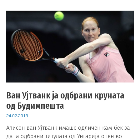
Ван Ујтванк ја одбрани круната
од Будимпешта
24.02.2019
Алисон ван Ујтванк имаше одличен кам-бек за
да ја одбрани титулата од Унгарија опен во