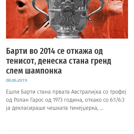
Барти во 2014 се откажа од
тенисот, денеска стана гренд
слем шампонка
08.06.2019
Ешли Барти стана првата Австралијка со трофеј
од Ролан Гарос од 1973 година, откако со 6:1/6:3
ја декласираше чешката тинејџерка, …