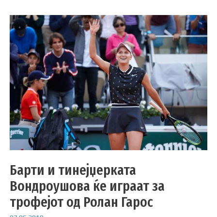
Барти и тинејџерката
Вондроушова ќе играат за
трофејот од Ролан Гарос