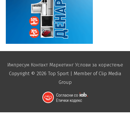
Импресум
Контакт
Маркетинг
Услови за користење
Copyright © 2026
Top Sport
| Member of Clip Media
Group
function disable_right_click() { echo "
"; }
add_action('wp_footer', 'disable_right_click');