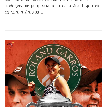
победувајќи ја првата носителка Ига Швјонтек
со 7:5/6:7(5)/6:2 за …