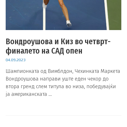
Вондроушова и Киз во четврт-
финалето на САД опен
04.09.2023
Шампионката од Вимблдон, Чехинката Маркета
Вондроушова направи уште еден чекор до
втора гренд слем титула во низа, победувајќи
ја американската …