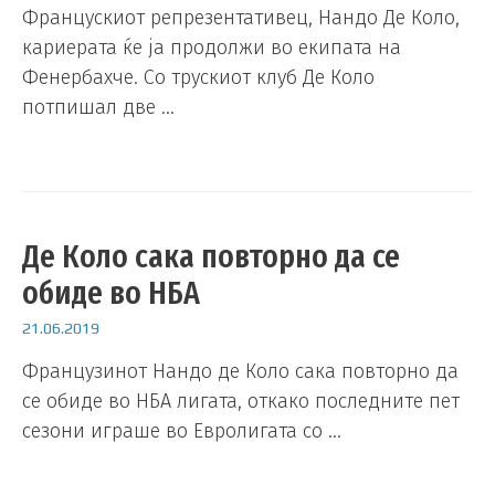
Францускиот репрезентативец, Нандо Де Коло,
кариерата ќе ја продолжи во екипата на
Фенербахче. Со трускиот клуб Де Коло
потпишал две …
Де Коло сака повторно да се
обиде во НБА
21.06.2019
Французинот Нандо де Коло сака повторно да
се обиде во НБА лигата, откако последните пет
сезони играше во Евролигата со …