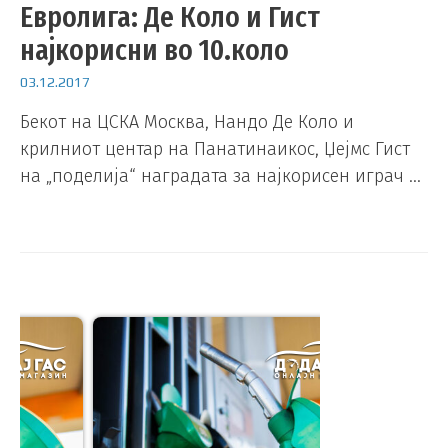
Евролига: Де Коло и Гист
најкорисни во 10.коло
03.12.2017
Бекот на ЦСКА Москва, Нандо Де Коло и
крилниот центар на Панатинаикос, Џејмс Гист
на „поделија“ наградата за најкорисен играч …