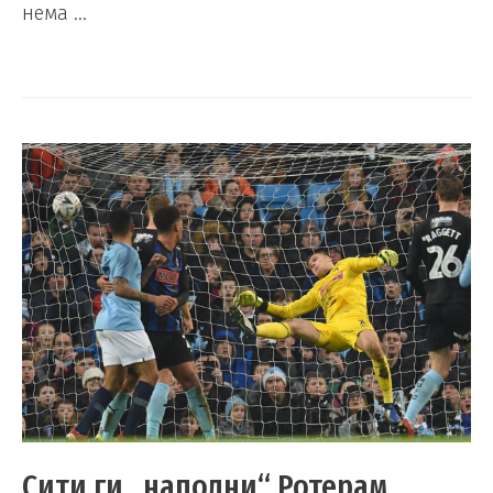
нема …
Сити ги „наполни“ Ротерам,